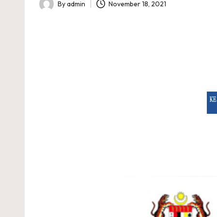
A
By
admin
November 18, 2021
Posted
I
by
A
R
A