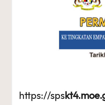
https://sps
kt4.moe.