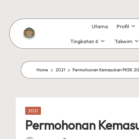
Skip
to
Utama
Profil
content
Tingkatan 6
Takwim
S
#KetekunanNadiKecemerlangan
#ExcellentTogether
M
#SeMeSradiHati
K
Home
2021
Permohonan Kemasukan PKSK 2
S
U
Posted
N
2021
in
Permohonan Kemasu
G