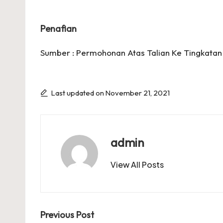
Penafian
Sumber :
Permohonan Atas Talian Ke Tin
gkatan
Last updated on November 21, 2021
admin
View All Posts
Post
Previous Post