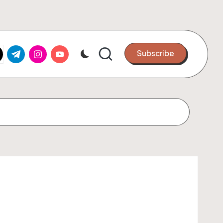
k.com
tter.com
t.me
instagram.com
youtube.com
Subscribe