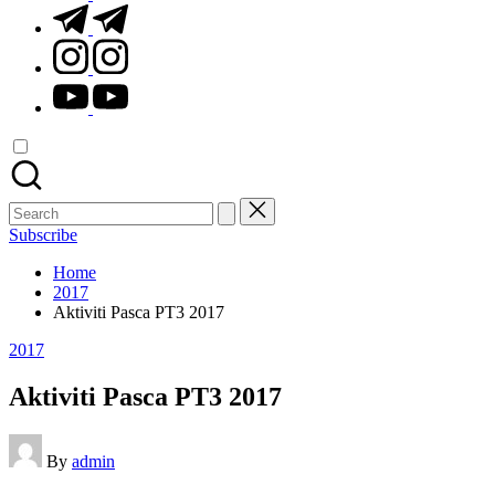
t.me
instagram.com
youtube.com
Search
for:
Subscribe
Home
2017
Aktiviti Pasca PT3 2017
Posted
2017
in
Aktiviti Pasca PT3 2017
Posted
By
admin
by