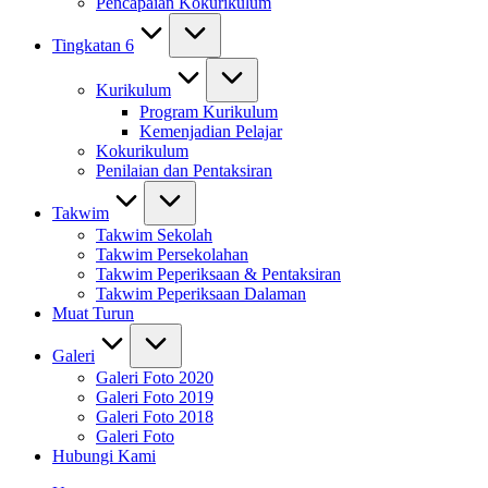
Pencapaian Kokurikulum
Tingkatan 6
Kurikulum
Program Kurikulum
Kemenjadian Pelajar
Kokurikulum
Penilaian dan Pentaksiran
Takwim
Takwim Sekolah
Takwim Persekolahan
Takwim Peperiksaan & Pentaksiran
Takwim Peperiksaan Dalaman
Muat Turun
Galeri
Galeri Foto 2020
Galeri Foto 2019
Galeri Foto 2018
Galeri Foto
Hubungi Kami