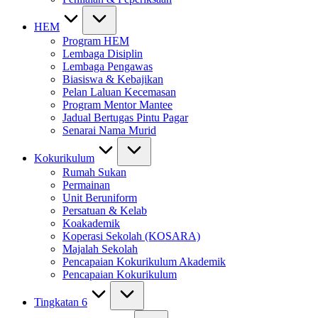
HEM
Program HEM
Lembaga Disiplin
Lembaga Pengawas
Biasiswa & Kebajikan
Pelan Laluan Kecemasan
Program Mentor Mantee
Jadual Bertugas Pintu Pagar
Senarai Nama Murid
Kokurikulum
Rumah Sukan
Permainan
Unit Beruniform
Persatuan & Kelab
Koakademik
Koperasi Sekolah (KOSARA)
Majalah Sekolah
Pencapaian Kokurikulum Akademik
Pencapaian Kokurikulum
Tingkatan 6