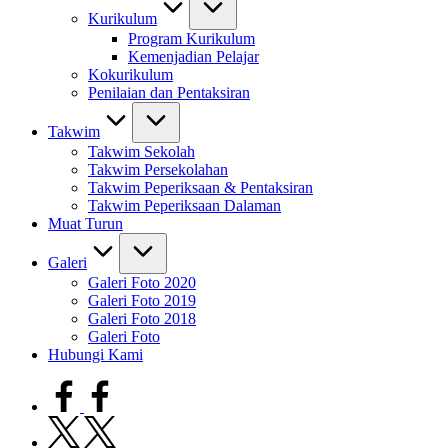
Kurikulum
Program Kurikulum
Kemenjadian Pelajar
Kokurikulum
Penilaian dan Pentaksiran
Takwim
Takwim Sekolah
Takwim Persekolahan
Takwim Peperiksaan & Pentaksiran
Takwim Peperiksaan Dalaman
Muat Turun
Galeri
Galeri Foto 2020
Galeri Foto 2019
Galeri Foto 2018
Galeri Foto
Hubungi Kami
facebook.com
twitter.com