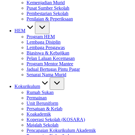
Kemenjadian Murid
Pusat Sumber Sekolah
Pembestarian Sekolah
Penilaian & Peperiksaan
HEM
Program HEM
Lembaga Disiplin
Lembaga Pengawas
Biasiswa & Kebajikan
Pelan Laluan Kecemasan
Program Mentor Mantee
Jadual Bertugas Pintu Pagar
Senarai Nama Murid
Kokurikulum
Rumah Sukan
Permainan
Unit Beruniform
Persatuan & Kelab
Koakademik
Koperasi Sekolah (KOSARA)
Majalah Sekolah
Pencapaian Kokurikulum Akademik