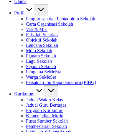
Utama
Profil
Pengurusan dan Pentadbiran Sekolah
Carta Organisasi Sekolah
Visi & Misi
Falsafah Sekolah
Objektif Sekolah
Lencana Sekolah
Moto Sekolah
Piagam Sekolah
Lagu Sekolah
Sejarah Sekolah
Pengetua SeMeSra
Warga SeMeSra
Persatuan Ibu Bapa dan Guru (PIBG)
Kurikulum
Jadual Waktu Kelas
Jadual Guru Bertugas
Program Kurikulum
Kemenjadian Murid
Pusat Sumber Sekolah
Pembestarian Sekolah
Penilaian & Peperiksaan