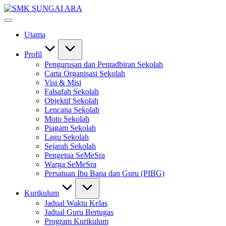
Skip
SMK
to
#KetekunanNadiKecemerlangan
SUNGAI
content
#ExcellentTogether
ARA
Utama
#SeMeSradiHati
Profil
Pengurusan dan Pentadbiran Sekolah
Carta Organisasi Sekolah
Visi & Misi
Falsafah Sekolah
Objektif Sekolah
Lencana Sekolah
Moto Sekolah
Piagam Sekolah
Lagu Sekolah
Sejarah Sekolah
Pengetua SeMeSra
Warga SeMeSra
Persatuan Ibu Bapa dan Guru (PIBG)
Kurikulum
Jadual Waktu Kelas
Jadual Guru Bertugas
Program Kurikulum