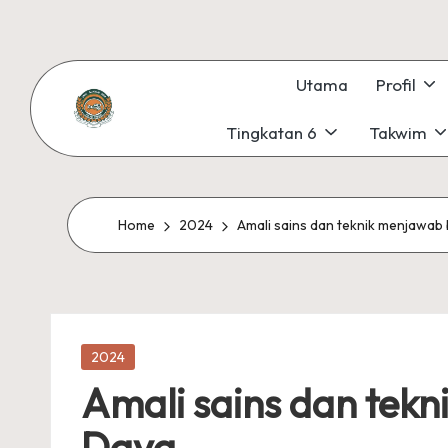
Skip
to
Utama
Profil
content
Tingkatan 6
Takwim
S
#KetekunanNadiKecemerlangan
#ExcellentTogether
M
#SeMeSradiHati
K
Home
2024
Amali sains dan teknik menjawab
S
U
Posted
N
2024
in
Amali sains dan tek
G
Daya