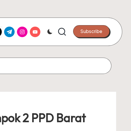
k.com
tter.com
t.me
instagram.com
youtube.com
Subscribe
mpok 2 PPD Barat