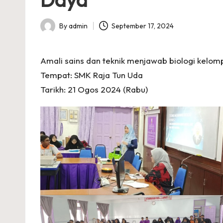
A
I
By
admin
September 17, 2024
Posted
A
by
Amali sains dan teknik menjawab biologi kelo
R
Tempat: SMK Raja Tun Uda
A
Tarikh: 21 Ogos 2024 (Rabu)