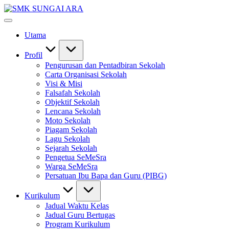
Skip
SMK
to
#KetekunanNadiKecemerlangan
SUNGAI
content
#ExcellentTogether
ARA
Utama
#SeMeSradiHati
Profil
Pengurusan dan Pentadbiran Sekolah
Carta Organisasi Sekolah
Visi & Misi
Falsafah Sekolah
Objektif Sekolah
Lencana Sekolah
Moto Sekolah
Piagam Sekolah
Lagu Sekolah
Sejarah Sekolah
Pengetua SeMeSra
Warga SeMeSra
Persatuan Ibu Bapa dan Guru (PIBG)
Kurikulum
Jadual Waktu Kelas
Jadual Guru Bertugas
Program Kurikulum