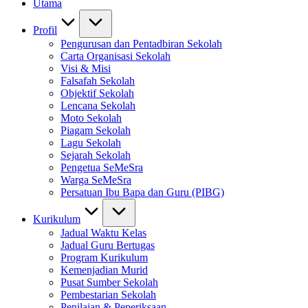
Utama
Profil
Pengurusan dan Pentadbiran Sekolah
Carta Organisasi Sekolah
Visi & Misi
Falsafah Sekolah
Objektif Sekolah
Lencana Sekolah
Moto Sekolah
Piagam Sekolah
Lagu Sekolah
Sejarah Sekolah
Pengetua SeMeSra
Warga SeMeSra
Persatuan Ibu Bapa dan Guru (PIBG)
Kurikulum
Jadual Waktu Kelas
Jadual Guru Bertugas
Program Kurikulum
Kemenjadian Murid
Pusat Sumber Sekolah
Pembestarian Sekolah
Penilaian & Peperiksaan