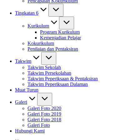
Pencapaian Kokurikulum
Tingkatan 6
Kurikulum
Program Kurikulum
Kemenjadian Pelajar
Kokurikulum
Penilaian dan Pentaksiran
Takwim
Takwim Sekolah
Takwim Persekolahan
Takwim Peperiksaan & Pentaksiran
Takwim Peperiksaan Dalaman
Muat Turun
Galeri
Galeri Foto 2020
Galeri Foto 2019
Galeri Foto 2018
Galeri Foto
Hubungi Kami