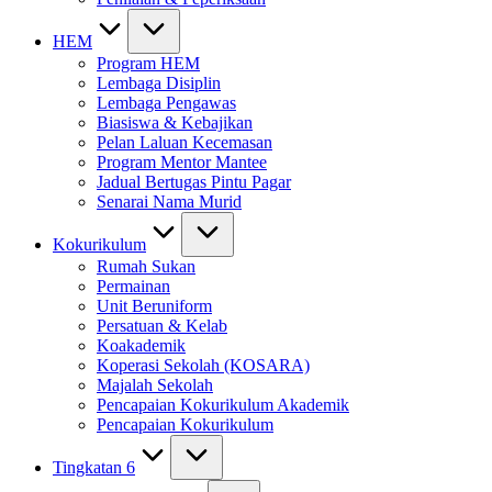
HEM
Program HEM
Lembaga Disiplin
Lembaga Pengawas
Biasiswa & Kebajikan
Pelan Laluan Kecemasan
Program Mentor Mantee
Jadual Bertugas Pintu Pagar
Senarai Nama Murid
Kokurikulum
Rumah Sukan
Permainan
Unit Beruniform
Persatuan & Kelab
Koakademik
Koperasi Sekolah (KOSARA)
Majalah Sekolah
Pencapaian Kokurikulum Akademik
Pencapaian Kokurikulum
Tingkatan 6