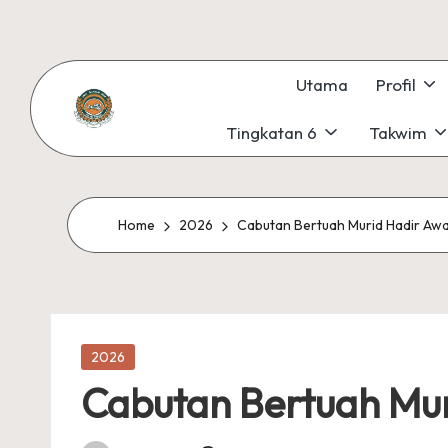
Skip
to
Utama
Profil
content
Tingkatan 6
Takwim
S
#KetekunanNadiKecemerlangan
#ExcellentTogether
M
#SeMeSradiHati
K
Home
2026
Cabutan Bertuah Murid Hadir Awal
S
U
Posted
N
2026
in
Cabutan Bertuah Mur
G