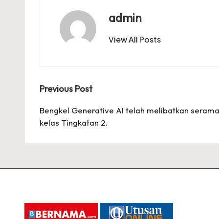
admin
View All Posts
Post
Previous Post
navigation
Bengkel Generative AI telah melibatkan serama
kelas Tingkatan 2.