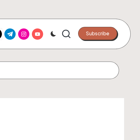
k.com
tter.com
t.me
instagram.com
youtube.com
Subscribe