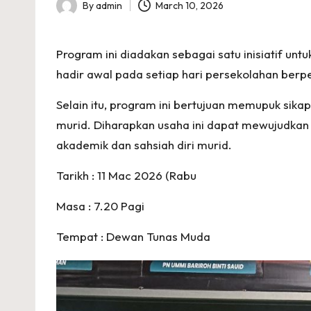
A
By
admin
March 10, 2026
Posted
I
by
Program ini diadakan sebagai satu inisiatif un
A
hadir awal pada setiap hari persekolahan ber
R
Selain itu, program ini bertujuan memupuk sik
A
murid. Diharapkan usaha ini dapat mewujudkan
akademik dan sahsiah diri murid.
Tarikh : 11 Mac 2026 (Rabu
Masa : 7.20 Pagi
Tempat : Dewan Tunas Muda