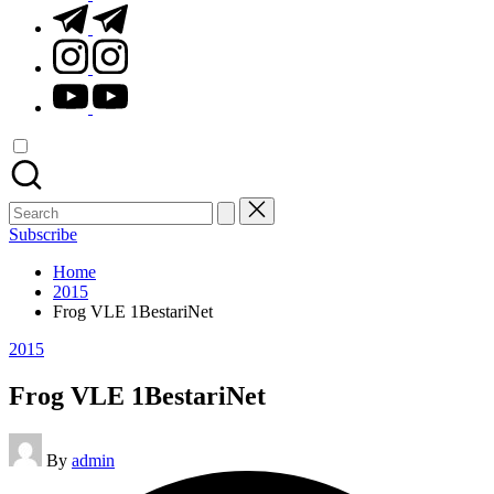
t.me
instagram.com
youtube.com
Search
for:
Subscribe
Home
2015
Frog VLE 1BestariNet
Posted
2015
in
Frog VLE 1BestariNet
Posted
By
admin
by