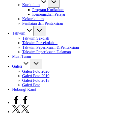
Kurikulum
Program Kurikulum
Kemenjadian Pelajar
Kokurikulum
Penilaian dan Pentaksiran
Takwim
Takwim Sekolah
Takwim Persekolahan
Takwim Peperiksaan & Pentaksiran
Takwim Peperiksaan Dalaman
Muat Turun
Galeri
Galeri Foto 2020
Galeri Foto 2019
Galeri Foto 2018
Galeri Foto
Hubungi Kami
facebook.com
twitter.com