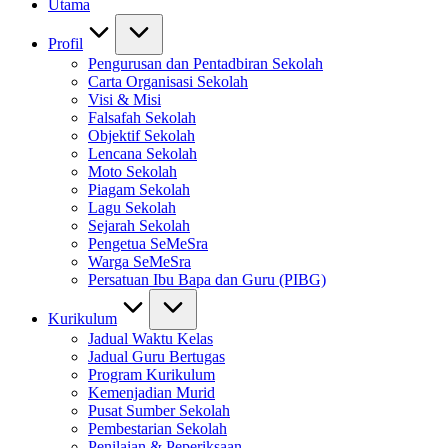
Utama
Profil
Pengurusan dan Pentadbiran Sekolah
Carta Organisasi Sekolah
Visi & Misi
Falsafah Sekolah
Objektif Sekolah
Lencana Sekolah
Moto Sekolah
Piagam Sekolah
Lagu Sekolah
Sejarah Sekolah
Pengetua SeMeSra
Warga SeMeSra
Persatuan Ibu Bapa dan Guru (PIBG)
Kurikulum
Jadual Waktu Kelas
Jadual Guru Bertugas
Program Kurikulum
Kemenjadian Murid
Pusat Sumber Sekolah
Pembestarian Sekolah
Penilaian & Peperiksaan