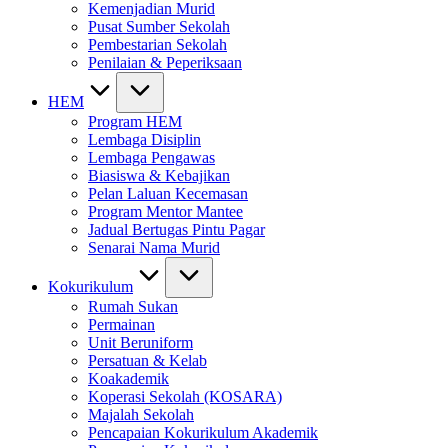
Kemenjadian Murid
Pusat Sumber Sekolah
Pembestarian Sekolah
Penilaian & Peperiksaan
HEM
Program HEM
Lembaga Disiplin
Lembaga Pengawas
Biasiswa & Kebajikan
Pelan Laluan Kecemasan
Program Mentor Mantee
Jadual Bertugas Pintu Pagar
Senarai Nama Murid
Kokurikulum
Rumah Sukan
Permainan
Unit Beruniform
Persatuan & Kelab
Koakademik
Koperasi Sekolah (KOSARA)
Majalah Sekolah
Pencapaian Kokurikulum Akademik