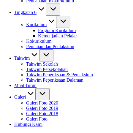
Pencapaian Kokurikulum
Tingkatan 6
Kurikulum
Program Kurikulum
Kemenjadian Pelajar
Kokurikulum
Penilaian dan Pentaksiran
Takwim
Takwim Sekolah
Takwim Persekolahan
Takwim Peperiksaan & Pentaksiran
Takwim Peperiksaan Dalaman
Muat Turun
Galeri
Galeri Foto 2020
Galeri Foto 2019
Galeri Foto 2018
Galeri Foto
Hubungi Kami