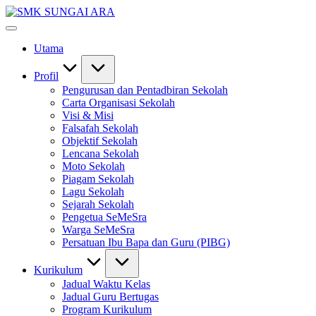
Skip
SMK
to
#KetekunanNadiKecemerlangan
SUNGAI
content
#ExcellentTogether
ARA
Utama
#SeMeSradiHati
Profil
Pengurusan dan Pentadbiran Sekolah
Carta Organisasi Sekolah
Visi & Misi
Falsafah Sekolah
Objektif Sekolah
Lencana Sekolah
Moto Sekolah
Piagam Sekolah
Lagu Sekolah
Sejarah Sekolah
Pengetua SeMeSra
Warga SeMeSra
Persatuan Ibu Bapa dan Guru (PIBG)
Kurikulum
Jadual Waktu Kelas
Jadual Guru Bertugas
Program Kurikulum