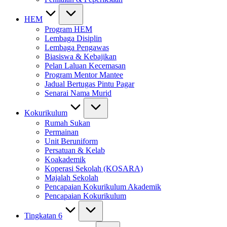
HEM
Program HEM
Lembaga Disiplin
Lembaga Pengawas
Biasiswa & Kebajikan
Pelan Laluan Kecemasan
Program Mentor Mantee
Jadual Bertugas Pintu Pagar
Senarai Nama Murid
Kokurikulum
Rumah Sukan
Permainan
Unit Beruniform
Persatuan & Kelab
Koakademik
Koperasi Sekolah (KOSARA)
Majalah Sekolah
Pencapaian Kokurikulum Akademik
Pencapaian Kokurikulum
Tingkatan 6