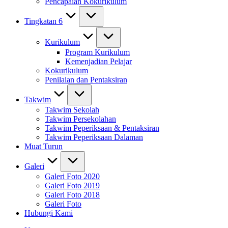
Pencapaian Kokurikulum
Tingkatan 6
Kurikulum
Program Kurikulum
Kemenjadian Pelajar
Kokurikulum
Penilaian dan Pentaksiran
Takwim
Takwim Sekolah
Takwim Persekolahan
Takwim Peperiksaan & Pentaksiran
Takwim Peperiksaan Dalaman
Muat Turun
Galeri
Galeri Foto 2020
Galeri Foto 2019
Galeri Foto 2018
Galeri Foto
Hubungi Kami