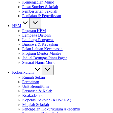
Kemenjadian Murid
Pusat Sumber Sekolah
Pembestarian Sekolah
Penilaian & Peperiksaan
HEM
Program HEM
Lembaga Disiplin
Lembaga Pengawas
Biasiswa & Kebajikan
Pelan Laluan Kecemasan
Program Mentor Mantee
Jadual Bertugas Pintu Pagar
Senarai Nama Murid
Kokurikulum
Rumah Sukan
Permainan
Unit Beruniform
Persatuan & Kelab
Koakademik
Koperasi Sekolah (KOSARA)
Majalah Sekolah
Pencapaian Kokurikulum Akademik