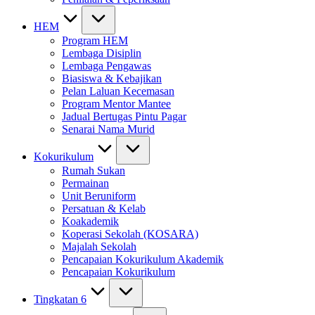
HEM
Program HEM
Lembaga Disiplin
Lembaga Pengawas
Biasiswa & Kebajikan
Pelan Laluan Kecemasan
Program Mentor Mantee
Jadual Bertugas Pintu Pagar
Senarai Nama Murid
Kokurikulum
Rumah Sukan
Permainan
Unit Beruniform
Persatuan & Kelab
Koakademik
Koperasi Sekolah (KOSARA)
Majalah Sekolah
Pencapaian Kokurikulum Akademik
Pencapaian Kokurikulum
Tingkatan 6