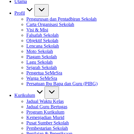
Utama
Profil
Pengurusan dan Pentadbiran Sekolah
Carta Organisasi Sekolah
Visi & Misi
Falsafah Sekolah
Objektif Sekolah
Lencana Sekolah
Moto Sekolah
Piagam Sekolah
Lagu Sekolah
Sejarah Sekolah
Pengetua SeMeSra
Warga SeMeSra
Persatuan Ibu Bapa dan Guru (PIBG)
Kurikulum
Jadual Waktu Kelas
Jadual Guru Bertugas
Program Kurikulum
Kemenjadian Murid
Pusat Sumber Sekolah
Pembestarian Sekolah
Penilaian & Peperiksaan