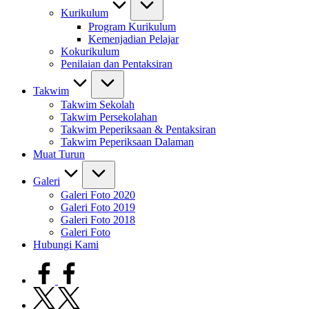
Kurikulum
Program Kurikulum
Kemenjadian Pelajar
Kokurikulum
Penilaian dan Pentaksiran
Takwim
Takwim Sekolah
Takwim Persekolahan
Takwim Peperiksaan & Pentaksiran
Takwim Peperiksaan Dalaman
Muat Turun
Galeri
Galeri Foto 2020
Galeri Foto 2019
Galeri Foto 2018
Galeri Foto
Hubungi Kami
facebook.com
twitter.com