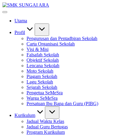
Skip
SMK
to
#KetekunanNadiKecemerlangan
SUNGAI
content
#ExcellentTogether
ARA
Utama
#SeMeSradiHati
Profil
Pengurusan dan Pentadbiran Sekolah
Carta Organisasi Sekolah
Visi & Misi
Falsafah Sekolah
Objektif Sekolah
Lencana Sekolah
Moto Sekolah
Piagam Sekolah
Lagu Sekolah
Sejarah Sekolah
Pengetua SeMeSra
Warga SeMeSra
Persatuan Ibu Bapa dan Guru (PIBG)
Kurikulum
Jadual Waktu Kelas
Jadual Guru Bertugas
Program Kurikulum