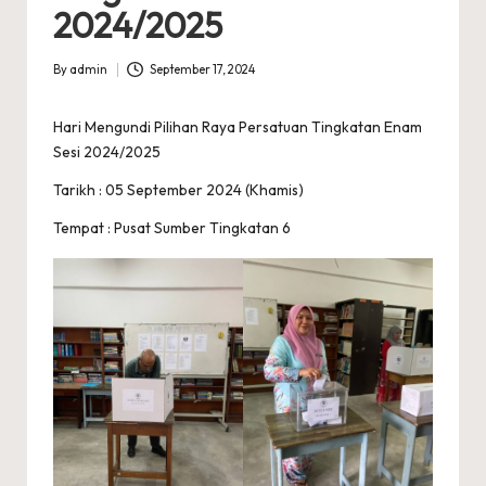
A
2024/2025
R
A
By
admin
September 17, 2024
Posted
by
Hari Mengundi Pilihan Raya Persatuan Tingkatan Enam
Sesi 2024/2025
Tarikh : 05 September 2024 (Khamis)
Tempat : Pusat Sumber Tingkatan 6