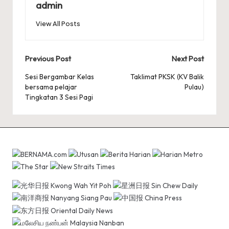
admin
View All Posts
Post
Previous Post
Next Post
navigation
Sesi Bergambar Kelas
Taklimat PKSK (KV Balik
bersama pelajar
Pulau)
Tingkatan 3 Sesi Pagi