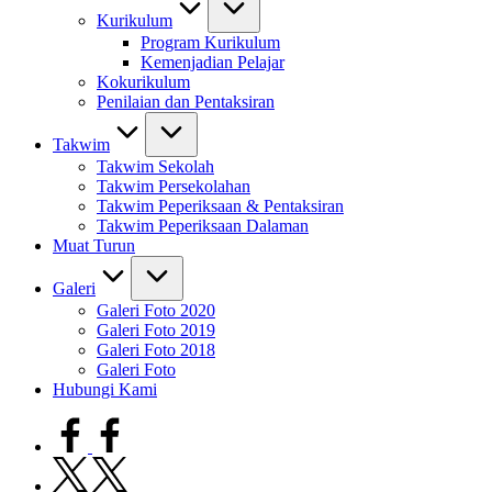
Kurikulum
Program Kurikulum
Kemenjadian Pelajar
Kokurikulum
Penilaian dan Pentaksiran
Takwim
Takwim Sekolah
Takwim Persekolahan
Takwim Peperiksaan & Pentaksiran
Takwim Peperiksaan Dalaman
Muat Turun
Galeri
Galeri Foto 2020
Galeri Foto 2019
Galeri Foto 2018
Galeri Foto
Hubungi Kami
facebook.com
twitter.com