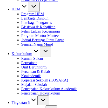
HEM
Program HEM
Lembaga Disiplin
Lembaga Pengawas
Biasiswa & Kebajikan
Pelan Laluan Kecemasan
Program Mentor Mantee
Jadual Bertugas Pintu Pagar
Senarai Nama Murid
Kokurikulum
Rumah Sukan
Permainan
Unit Beruniform
Persatuan & Kelab
Koakademik
Koperasi Sekolah (KOSARA)
Majalah Sekolah
Pencapaian Kokurikulum Akademik
Pencapaian Kokurikulum
Tingkatan 6