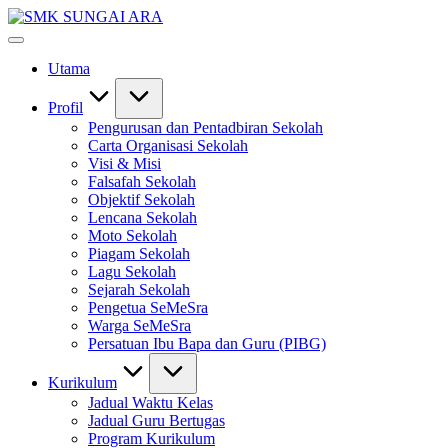
Skip
SMK
to
#KetekunanNadiKecemerlangan
SUNGAI
content
#ExcellentTogether
ARA
Utama
#SeMeSradiHati
Profil
Pengurusan dan Pentadbiran Sekolah
Carta Organisasi Sekolah
Visi & Misi
Falsafah Sekolah
Objektif Sekolah
Lencana Sekolah
Moto Sekolah
Piagam Sekolah
Lagu Sekolah
Sejarah Sekolah
Pengetua SeMeSra
Warga SeMeSra
Persatuan Ibu Bapa dan Guru (PIBG)
Kurikulum
Jadual Waktu Kelas
Jadual Guru Bertugas
Program Kurikulum