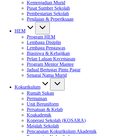
Kemenjadian Murid
Pusat Sumber Sekolah
Pembestarian Sekolah
Penilaian & Peperiksaan
HEM
Program HEM
Lembaga Disiplin
Lembaga Pengawas
Biasiswa & Kebajikan
Pelan Laluan Kecemasan
Program Mentor Mantee
Jadual Bertugas Pintu Pagar
Senarai Nama Murid
Kokurikulum
Rumah Sukan
Permainan
Unit Beruniform
Persatuan & Kelab
Koakademik
Koperasi Sekolah (KOSARA)
Majalah Sekolah
Pencapaian Kokurikulum Akademik