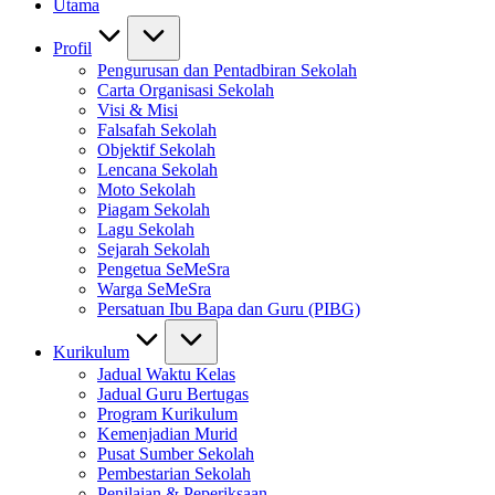
Utama
Profil
Pengurusan dan Pentadbiran Sekolah
Carta Organisasi Sekolah
Visi & Misi
Falsafah Sekolah
Objektif Sekolah
Lencana Sekolah
Moto Sekolah
Piagam Sekolah
Lagu Sekolah
Sejarah Sekolah
Pengetua SeMeSra
Warga SeMeSra
Persatuan Ibu Bapa dan Guru (PIBG)
Kurikulum
Jadual Waktu Kelas
Jadual Guru Bertugas
Program Kurikulum
Kemenjadian Murid
Pusat Sumber Sekolah
Pembestarian Sekolah
Penilaian & Peperiksaan