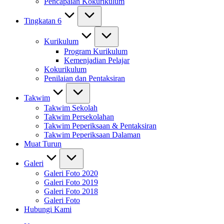
Pencapaian Kokurikulum
Tingkatan 6
Kurikulum
Program Kurikulum
Kemenjadian Pelajar
Kokurikulum
Penilaian dan Pentaksiran
Takwim
Takwim Sekolah
Takwim Persekolahan
Takwim Peperiksaan & Pentaksiran
Takwim Peperiksaan Dalaman
Muat Turun
Galeri
Galeri Foto 2020
Galeri Foto 2019
Galeri Foto 2018
Galeri Foto
Hubungi Kami