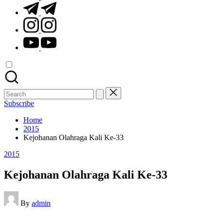
t.me
instagram.com
youtube.com
Search
for:
Subscribe
Home
2015
Kejohanan Olahraga Kali Ke-33
Posted
2015
in
Kejohanan Olahraga Kali Ke-33
Posted
By
admin
by