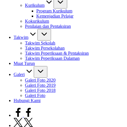
Kurikulum
Program Kurikulum
Kemenjadian Pelajar
Kokurikulum
Penilaian dan Pentaksiran
Takwim
Takwim Sekolah
Takwim Persekolahan
Takwim Peperiksaan & Pentaksiran
Takwim Peperiksaan Dalaman
Muat Turun
Galeri
Galeri Foto 2020
Galeri Foto 2019
Galeri Foto 2018
Galeri Foto
Hubungi Kami
facebook.com
twitter.com