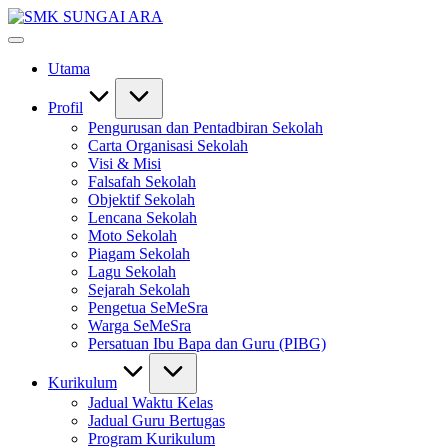
Skip
SMK
to
#KetekunanNadiKecemerlangan
SUNGAI
content
#ExcellentTogether
ARA
Utama
#SeMeSradiHati
Profil
Pengurusan dan Pentadbiran Sekolah
Carta Organisasi Sekolah
Visi & Misi
Falsafah Sekolah
Objektif Sekolah
Lencana Sekolah
Moto Sekolah
Piagam Sekolah
Lagu Sekolah
Sejarah Sekolah
Pengetua SeMeSra
Warga SeMeSra
Persatuan Ibu Bapa dan Guru (PIBG)
Kurikulum
Jadual Waktu Kelas
Jadual Guru Bertugas
Program Kurikulum