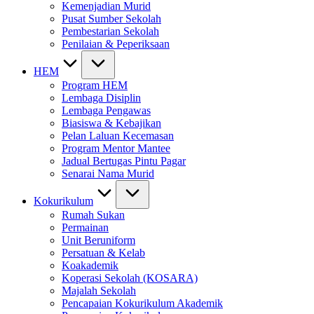
Kemenjadian Murid
Pusat Sumber Sekolah
Pembestarian Sekolah
Penilaian & Peperiksaan
HEM
Program HEM
Lembaga Disiplin
Lembaga Pengawas
Biasiswa & Kebajikan
Pelan Laluan Kecemasan
Program Mentor Mantee
Jadual Bertugas Pintu Pagar
Senarai Nama Murid
Kokurikulum
Rumah Sukan
Permainan
Unit Beruniform
Persatuan & Kelab
Koakademik
Koperasi Sekolah (KOSARA)
Majalah Sekolah
Pencapaian Kokurikulum Akademik