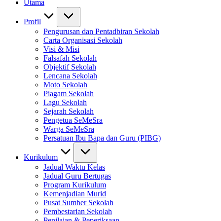
Utama
Profil
Pengurusan dan Pentadbiran Sekolah
Carta Organisasi Sekolah
Visi & Misi
Falsafah Sekolah
Objektif Sekolah
Lencana Sekolah
Moto Sekolah
Piagam Sekolah
Lagu Sekolah
Sejarah Sekolah
Pengetua SeMeSra
Warga SeMeSra
Persatuan Ibu Bapa dan Guru (PIBG)
Kurikulum
Jadual Waktu Kelas
Jadual Guru Bertugas
Program Kurikulum
Kemenjadian Murid
Pusat Sumber Sekolah
Pembestarian Sekolah
Penilaian & Peperiksaan