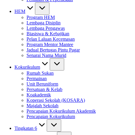
HEM
Program HEM
Lembaga Disiplin
Lembaga Pengawas
Biasiswa & Kebajikan
Pelan Laluan Kecemasan
Program Mentor Mantee
Jadual Bertugas Pintu Pagar
Senarai Nama Murid
Kokurikulum
Rumah Sukan
Permainan
Unit Beruniform
Persatuan & Kelab
Koakademik
Koperasi Sekolah (KOSARA)
Majalah Sekolah
Pencapaian Kokurikulum Akademik
Pencapaian Kokurikulum
Tingkatan 6