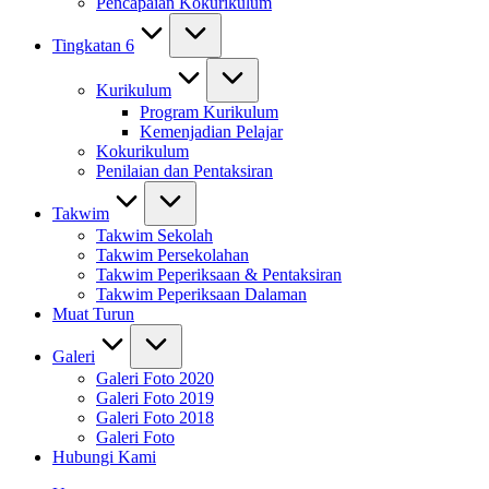
Pencapaian Kokurikulum
Tingkatan 6
Kurikulum
Program Kurikulum
Kemenjadian Pelajar
Kokurikulum
Penilaian dan Pentaksiran
Takwim
Takwim Sekolah
Takwim Persekolahan
Takwim Peperiksaan & Pentaksiran
Takwim Peperiksaan Dalaman
Muat Turun
Galeri
Galeri Foto 2020
Galeri Foto 2019
Galeri Foto 2018
Galeri Foto
Hubungi Kami