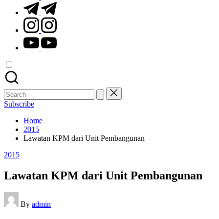
t.me
instagram.com
youtube.com
Search
for:
Subscribe
Home
2015
Lawatan KPM dari Unit Pembangunan
Posted
2015
in
Lawatan KPM dari Unit Pembangunan
Posted
By
admin
by