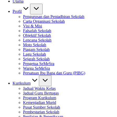
Utama
Profil
Pengurusan dan Pentadbiran Sekolah
Carta Organisasi Sekolah
Visi & Misi
Falsafah Sekolah
Objektif Sekolah
Lencana Sekolah
Moto Sekolah
Piagam Sekolah
Lagu Sekolah
Sejarah Sekolah
Pengetua SeMeSra
Warga SeMeSra
Persatuan Ibu Bapa dan Guru (PIBG)
Kurikulum
Jadual Waktu Kelas
Jadual Guru Bertugas
Program Kurikulum
Kemenjadian Murid
Pusat Sumber Sekolah
Pembestarian Sekolah
Penilaian & Peperiksaan