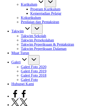
Kurikulum
Program Kurikulum
Kemenjadian Pelajar
Kokurikulum
Penilaian dan Pentaksiran
Takwim
Takwim Sekolah
Takwim Persekolahan
Takwim Peperiksaan & Pentaksiran
Takwim Peperiksaan Dalaman
Muat Turun
Galeri
Galeri Foto 2020
Galeri Foto 2019
Galeri Foto 2018
Galeri Foto
Hubungi Kami
facebook.com
twitter.com