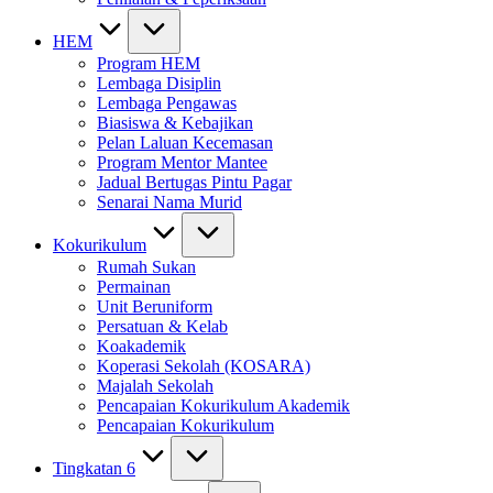
HEM
Program HEM
Lembaga Disiplin
Lembaga Pengawas
Biasiswa & Kebajikan
Pelan Laluan Kecemasan
Program Mentor Mantee
Jadual Bertugas Pintu Pagar
Senarai Nama Murid
Kokurikulum
Rumah Sukan
Permainan
Unit Beruniform
Persatuan & Kelab
Koakademik
Koperasi Sekolah (KOSARA)
Majalah Sekolah
Pencapaian Kokurikulum Akademik
Pencapaian Kokurikulum
Tingkatan 6