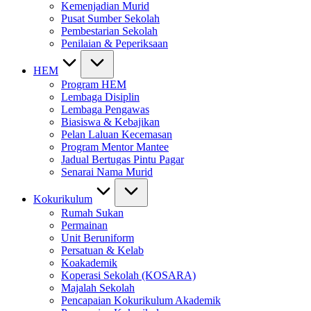
Kemenjadian Murid
Pusat Sumber Sekolah
Pembestarian Sekolah
Penilaian & Peperiksaan
HEM
Program HEM
Lembaga Disiplin
Lembaga Pengawas
Biasiswa & Kebajikan
Pelan Laluan Kecemasan
Program Mentor Mantee
Jadual Bertugas Pintu Pagar
Senarai Nama Murid
Kokurikulum
Rumah Sukan
Permainan
Unit Beruniform
Persatuan & Kelab
Koakademik
Koperasi Sekolah (KOSARA)
Majalah Sekolah
Pencapaian Kokurikulum Akademik