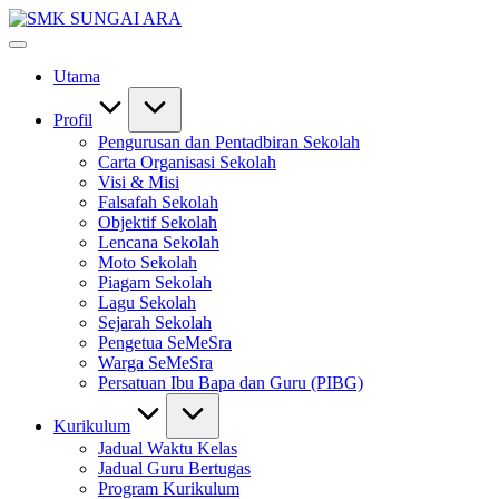
Skip
SMK
to
#KetekunanNadiKecemerlangan
SUNGAI
content
#ExcellentTogether
ARA
Utama
#SeMeSradiHati
Profil
Pengurusan dan Pentadbiran Sekolah
Carta Organisasi Sekolah
Visi & Misi
Falsafah Sekolah
Objektif Sekolah
Lencana Sekolah
Moto Sekolah
Piagam Sekolah
Lagu Sekolah
Sejarah Sekolah
Pengetua SeMeSra
Warga SeMeSra
Persatuan Ibu Bapa dan Guru (PIBG)
Kurikulum
Jadual Waktu Kelas
Jadual Guru Bertugas
Program Kurikulum