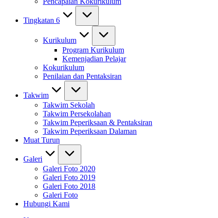
Pencapaian Kokurikulum
Tingkatan 6
Kurikulum
Program Kurikulum
Kemenjadian Pelajar
Kokurikulum
Penilaian dan Pentaksiran
Takwim
Takwim Sekolah
Takwim Persekolahan
Takwim Peperiksaan & Pentaksiran
Takwim Peperiksaan Dalaman
Muat Turun
Galeri
Galeri Foto 2020
Galeri Foto 2019
Galeri Foto 2018
Galeri Foto
Hubungi Kami