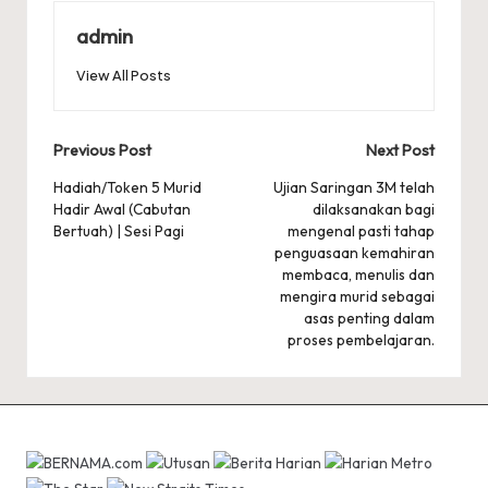
admin
View All Posts
Post
Previous Post
Next Post
navigation
Hadiah/Token 5 Murid
Ujian Saringan 3M telah
Hadir Awal (Cabutan
dilaksanakan bagi
Bertuah) | Sesi Pagi
mengenal pasti tahap
penguasaan kemahiran
membaca, menulis dan
mengira murid sebagai
asas penting dalam
proses pembelajaran.