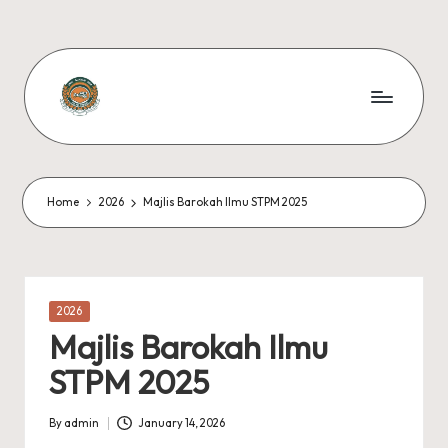
Skip
to
content
S
#KetekunanNadiKecemerlangan
#ExcellentTogether
M
#SeMeSradiHati
K
Home
2026
Majlis Barokah Ilmu STPM 2025
S
U
N
Posted
2026
in
G
Majlis Barokah Ilmu
A
STPM 2025
I
By
admin
January 14, 2026
Posted