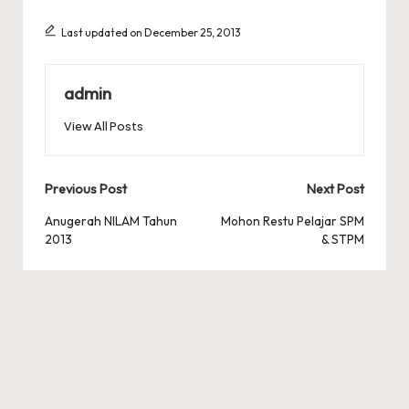
Last updated on December 25, 2013
admin
View All Posts
Post
Previous Post
Next Post
navigation
Anugerah NILAM Tahun
Mohon Restu Pelajar SPM
2013
& STPM