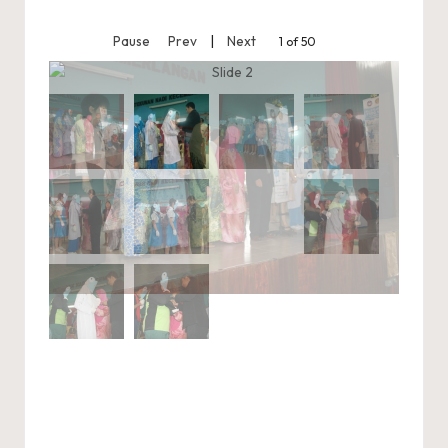
A
by
R
Pause
Prev
|
Next
2 of 50
A