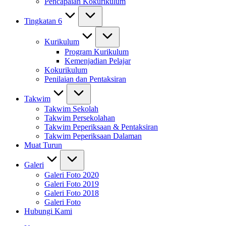
Pencapaian Kokurikulum
Tingkatan 6
Kurikulum
Program Kurikulum
Kemenjadian Pelajar
Kokurikulum
Penilaian dan Pentaksiran
Takwim
Takwim Sekolah
Takwim Persekolahan
Takwim Peperiksaan & Pentaksiran
Takwim Peperiksaan Dalaman
Muat Turun
Galeri
Galeri Foto 2020
Galeri Foto 2019
Galeri Foto 2018
Galeri Foto
Hubungi Kami