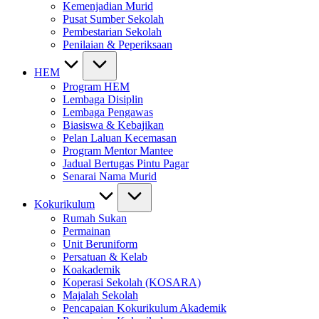
Kemenjadian Murid
Pusat Sumber Sekolah
Pembestarian Sekolah
Penilaian & Peperiksaan
HEM
Program HEM
Lembaga Disiplin
Lembaga Pengawas
Biasiswa & Kebajikan
Pelan Laluan Kecemasan
Program Mentor Mantee
Jadual Bertugas Pintu Pagar
Senarai Nama Murid
Kokurikulum
Rumah Sukan
Permainan
Unit Beruniform
Persatuan & Kelab
Koakademik
Koperasi Sekolah (KOSARA)
Majalah Sekolah
Pencapaian Kokurikulum Akademik