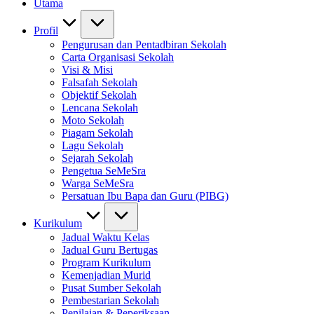
Utama
Profil
Pengurusan dan Pentadbiran Sekolah
Carta Organisasi Sekolah
Visi & Misi
Falsafah Sekolah
Objektif Sekolah
Lencana Sekolah
Moto Sekolah
Piagam Sekolah
Lagu Sekolah
Sejarah Sekolah
Pengetua SeMeSra
Warga SeMeSra
Persatuan Ibu Bapa dan Guru (PIBG)
Kurikulum
Jadual Waktu Kelas
Jadual Guru Bertugas
Program Kurikulum
Kemenjadian Murid
Pusat Sumber Sekolah
Pembestarian Sekolah
Penilaian & Peperiksaan