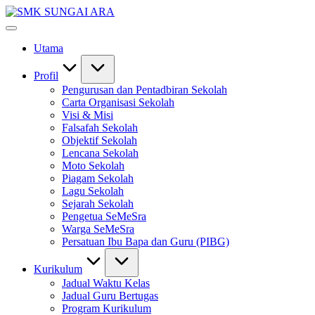
Skip
SMK
to
#KetekunanNadiKecemerlangan
SUNGAI
content
#ExcellentTogether
ARA
Utama
#SeMeSradiHati
Profil
Pengurusan dan Pentadbiran Sekolah
Carta Organisasi Sekolah
Visi & Misi
Falsafah Sekolah
Objektif Sekolah
Lencana Sekolah
Moto Sekolah
Piagam Sekolah
Lagu Sekolah
Sejarah Sekolah
Pengetua SeMeSra
Warga SeMeSra
Persatuan Ibu Bapa dan Guru (PIBG)
Kurikulum
Jadual Waktu Kelas
Jadual Guru Bertugas
Program Kurikulum