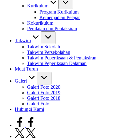
Kurikulum
Program Kurikulum
Kemenjadian Pelajar
Kokurikulum
Penilaian dan Pentaksiran
Takwim
Takwim Sekolah
Takwim Persekolahan
Takwim Peperiksaan & Pentaksiran
Takwim Peperiksaan Dalaman
Muat Turun
Galeri
Galeri Foto 2020
Galeri Foto 2019
Galeri Foto 2018
Galeri Foto
Hubungi Kami
facebook.com
twitter.com