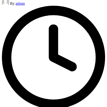
By
admin
by