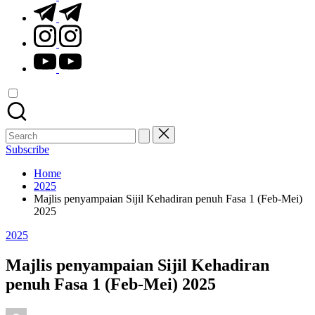
t.me
instagram.com
youtube.com
Search
for:
Subscribe
Home
2025
Majlis penyampaian Sijil Kehadiran penuh Fasa 1 (Feb-Mei)
2025
Posted
2025
in
Majlis penyampaian Sijil Kehadiran
penuh Fasa 1 (Feb-Mei) 2025
Posted