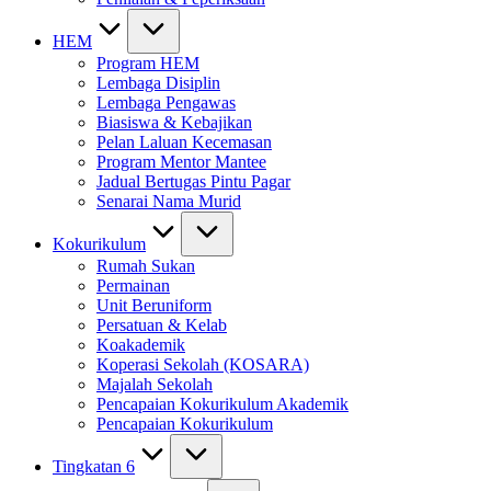
HEM
Program HEM
Lembaga Disiplin
Lembaga Pengawas
Biasiswa & Kebajikan
Pelan Laluan Kecemasan
Program Mentor Mantee
Jadual Bertugas Pintu Pagar
Senarai Nama Murid
Kokurikulum
Rumah Sukan
Permainan
Unit Beruniform
Persatuan & Kelab
Koakademik
Koperasi Sekolah (KOSARA)
Majalah Sekolah
Pencapaian Kokurikulum Akademik
Pencapaian Kokurikulum
Tingkatan 6