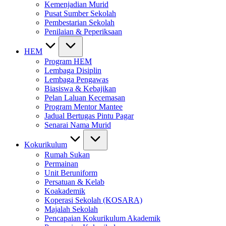
Kemenjadian Murid
Pusat Sumber Sekolah
Pembestarian Sekolah
Penilaian & Peperiksaan
HEM
Program HEM
Lembaga Disiplin
Lembaga Pengawas
Biasiswa & Kebajikan
Pelan Laluan Kecemasan
Program Mentor Mantee
Jadual Bertugas Pintu Pagar
Senarai Nama Murid
Kokurikulum
Rumah Sukan
Permainan
Unit Beruniform
Persatuan & Kelab
Koakademik
Koperasi Sekolah (KOSARA)
Majalah Sekolah
Pencapaian Kokurikulum Akademik