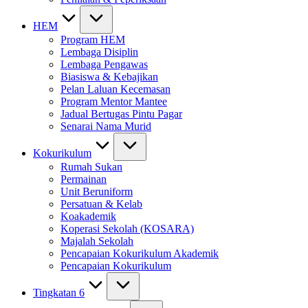
HEM
Program HEM
Lembaga Disiplin
Lembaga Pengawas
Biasiswa & Kebajikan
Pelan Laluan Kecemasan
Program Mentor Mantee
Jadual Bertugas Pintu Pagar
Senarai Nama Murid
Kokurikulum
Rumah Sukan
Permainan
Unit Beruniform
Persatuan & Kelab
Koakademik
Koperasi Sekolah (KOSARA)
Majalah Sekolah
Pencapaian Kokurikulum Akademik
Pencapaian Kokurikulum
Tingkatan 6