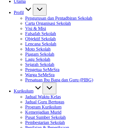
Utama
Profil
Pengurusan dan Pentadbiran Sekolah
Carta Organisasi Sekolah
Visi & Misi
Falsafah Sekolah
Objektif Sekolah
Lencana Sekolah
Moto Sekolah
Piagam Sekolah
Lagu Sekolah
Sejarah Sekolah
Pengetua SeMeSra
Warga SeMeSra
Persatuan Ibu Bapa dan Guru (PIBG)
Kurikulum
Jadual Waktu Kelas
Jadual Guru Bertugas
Program Kurikulum
Kemenjadian Murid
Pusat Sumber Sekolah
Pembestarian Sekolah
Penilaian & Peperiksaan