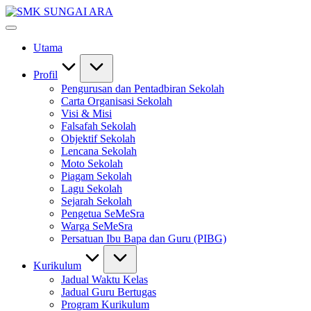
Skip
SMK
to
#KetekunanNadiKecemerlangan
SUNGAI
content
#ExcellentTogether
ARA
Utama
#SeMeSradiHati
Profil
Pengurusan dan Pentadbiran Sekolah
Carta Organisasi Sekolah
Visi & Misi
Falsafah Sekolah
Objektif Sekolah
Lencana Sekolah
Moto Sekolah
Piagam Sekolah
Lagu Sekolah
Sejarah Sekolah
Pengetua SeMeSra
Warga SeMeSra
Persatuan Ibu Bapa dan Guru (PIBG)
Kurikulum
Jadual Waktu Kelas
Jadual Guru Bertugas
Program Kurikulum