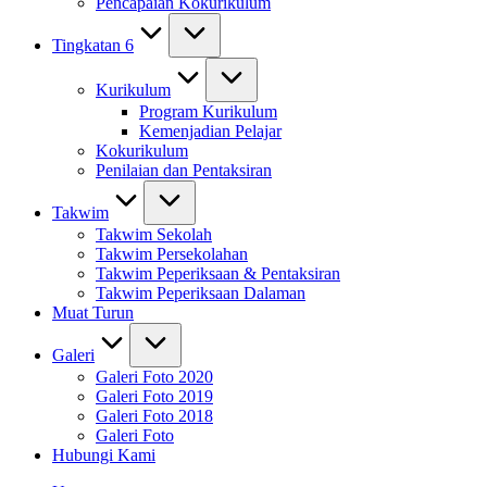
Pencapaian Kokurikulum
Tingkatan 6
Kurikulum
Program Kurikulum
Kemenjadian Pelajar
Kokurikulum
Penilaian dan Pentaksiran
Takwim
Takwim Sekolah
Takwim Persekolahan
Takwim Peperiksaan & Pentaksiran
Takwim Peperiksaan Dalaman
Muat Turun
Galeri
Galeri Foto 2020
Galeri Foto 2019
Galeri Foto 2018
Galeri Foto
Hubungi Kami