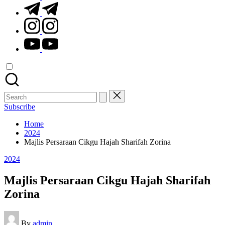
t.me
instagram.com
youtube.com
Search
for:
Subscribe
Home
2024
Majlis Persaraan Cikgu Hajah Sharifah Zorina
Posted
2024
in
Majlis Persaraan Cikgu Hajah Sharifah
Zorina
Posted
By
admin
by