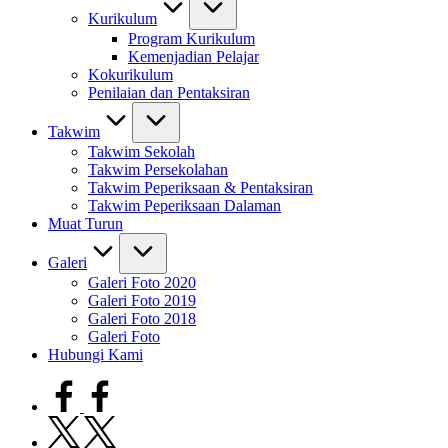
Kurikulum
Program Kurikulum
Kemenjadian Pelajar
Kokurikulum
Penilaian dan Pentaksiran
Takwim
Takwim Sekolah
Takwim Persekolahan
Takwim Peperiksaan & Pentaksiran
Takwim Peperiksaan Dalaman
Muat Turun
Galeri
Galeri Foto 2020
Galeri Foto 2019
Galeri Foto 2018
Galeri Foto
Hubungi Kami
facebook.com
twitter.com