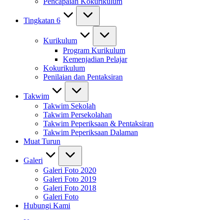
Pencapaian Kokurikulum
Tingkatan 6
Kurikulum
Program Kurikulum
Kemenjadian Pelajar
Kokurikulum
Penilaian dan Pentaksiran
Takwim
Takwim Sekolah
Takwim Persekolahan
Takwim Peperiksaan & Pentaksiran
Takwim Peperiksaan Dalaman
Muat Turun
Galeri
Galeri Foto 2020
Galeri Foto 2019
Galeri Foto 2018
Galeri Foto
Hubungi Kami