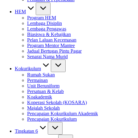
HEM
Program HEM
Lembaga Disiplin
Lembaga Pengawas
Biasiswa & Kebajikan
Pelan Laluan Kecemasan
Program Mentor Mantee
Jadual Bertugas Pintu Pagar
Senarai Nama Murid
Kokurikulum
Rumah Sukan
Permainan
Unit Beruniform
Persatuan & Kelab
Koakademik
Koperasi Sekolah (KOSARA)
Majalah Sekolah
Pencapaian Kokurikulum Akademik
Pencapaian Kokurikulum
Tingkatan 6