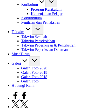
Kurikulum
Program Kurikulum
Kemenjadian Pelajar
Kokurikulum
Penilaian dan Pentaksiran
Takwim
Takwim Sekolah
Takwim Persekolahan
Takwim Peperiksaan & Pentaksiran
Takwim Peperiksaan Dalaman
Muat Turun
Galeri
Galeri Foto 2020
Galeri Foto 2019
Galeri Foto 2018
Galeri Foto
Hubungi Kami
facebook.com
twitter.com