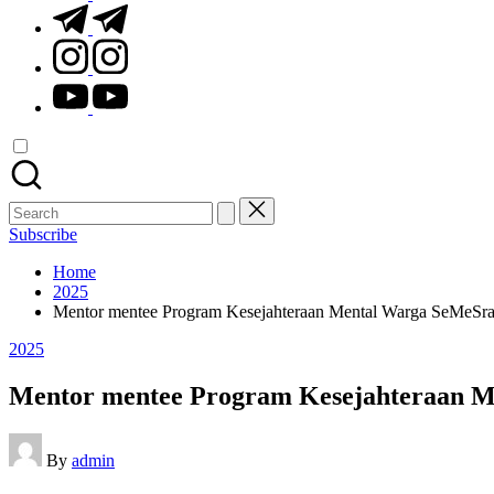
t.me
instagram.com
youtube.com
Search
for:
Subscribe
Home
2025
Mentor mentee Program Kesejahteraan Mental Warga SeMeSra 
Posted
2025
in
Mentor mentee Program Kesejahteraan Me
Posted
By
admin
by