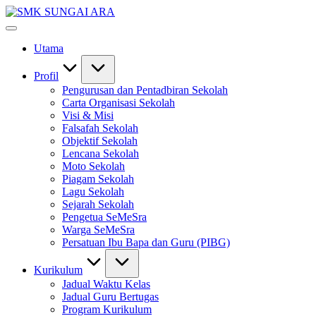
Skip
SMK
to
#KetekunanNadiKecemerlangan
SUNGAI
content
#ExcellentTogether
ARA
Utama
#SeMeSradiHati
Profil
Pengurusan dan Pentadbiran Sekolah
Carta Organisasi Sekolah
Visi & Misi
Falsafah Sekolah
Objektif Sekolah
Lencana Sekolah
Moto Sekolah
Piagam Sekolah
Lagu Sekolah
Sejarah Sekolah
Pengetua SeMeSra
Warga SeMeSra
Persatuan Ibu Bapa dan Guru (PIBG)
Kurikulum
Jadual Waktu Kelas
Jadual Guru Bertugas
Program Kurikulum