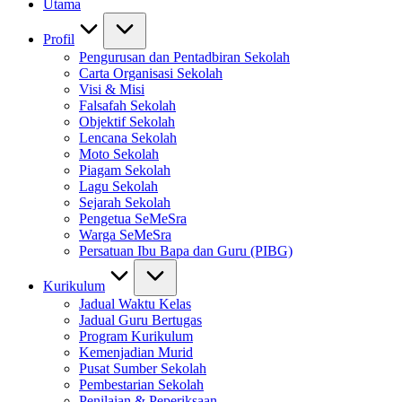
Utama
Profil
Pengurusan dan Pentadbiran Sekolah
Carta Organisasi Sekolah
Visi & Misi
Falsafah Sekolah
Objektif Sekolah
Lencana Sekolah
Moto Sekolah
Piagam Sekolah
Lagu Sekolah
Sejarah Sekolah
Pengetua SeMeSra
Warga SeMeSra
Persatuan Ibu Bapa dan Guru (PIBG)
Kurikulum
Jadual Waktu Kelas
Jadual Guru Bertugas
Program Kurikulum
Kemenjadian Murid
Pusat Sumber Sekolah
Pembestarian Sekolah
Penilaian & Peperiksaan