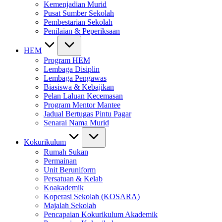
Kemenjadian Murid
Pusat Sumber Sekolah
Pembestarian Sekolah
Penilaian & Peperiksaan
HEM
Program HEM
Lembaga Disiplin
Lembaga Pengawas
Biasiswa & Kebajikan
Pelan Laluan Kecemasan
Program Mentor Mantee
Jadual Bertugas Pintu Pagar
Senarai Nama Murid
Kokurikulum
Rumah Sukan
Permainan
Unit Beruniform
Persatuan & Kelab
Koakademik
Koperasi Sekolah (KOSARA)
Majalah Sekolah
Pencapaian Kokurikulum Akademik