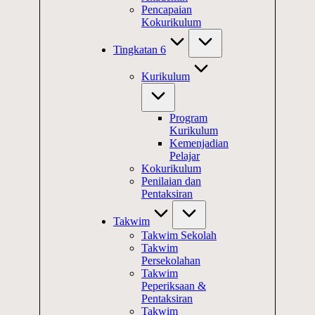
Pencapaian
Kokurikulum
Tingkatan 6
Kurikulum
Program
Kurikulum
Kemenjadian
Pelajar
Kokurikulum
Penilaian dan
Pentaksiran
Takwim
Takwim Sekolah
Takwim
Persekolahan
Takwim
Peperiksaan &
Pentaksiran
Takwim