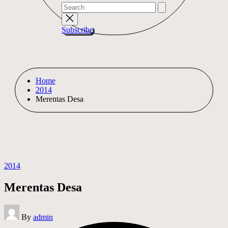
Search
for:
Subscribe
Home
2014
Merentas Desa
Posted
2014
in
Merentas Desa
Posted
By
admin
by