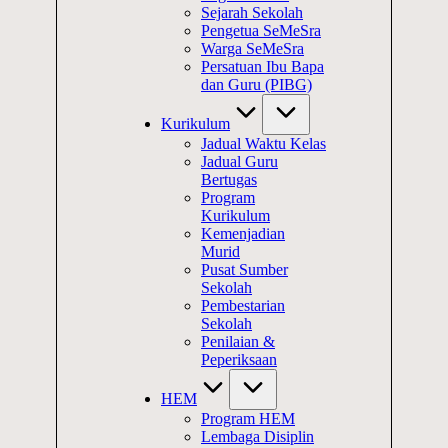
Sejarah Sekolah
Pengetua SeMeSra
Warga SeMeSra
Persatuan Ibu Bapa
dan Guru (PIBG)
Kurikulum
Jadual Waktu Kelas
Jadual Guru
Bertugas
Program
Kurikulum
Kemenjadian
Murid
Pusat Sumber
Sekolah
Pembestarian
Sekolah
Penilaian &
Peperiksaan
HEM
Program HEM
Lembaga Disiplin