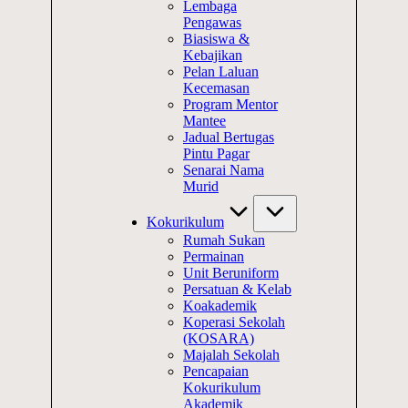
Lembaga
Pengawas
Biasiswa &
Kebajikan
Pelan Laluan
Kecemasan
Program Mentor
Mantee
Jadual Bertugas
Pintu Pagar
Senarai Nama
Murid
Kokurikulum
Rumah Sukan
Permainan
Unit Beruniform
Persatuan & Kelab
Koakademik
Koperasi Sekolah
(KOSARA)
Majalah Sekolah
Pencapaian
Kokurikulum
Akademik