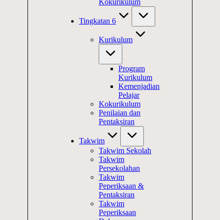
Kokurikulum
Tingkatan 6
Kurikulum
Program
Kurikulum
Kemenjadian
Pelajar
Kokurikulum
Penilaian dan
Pentaksiran
Takwim
Takwim Sekolah
Takwim
Persekolahan
Takwim
Peperiksaan &
Pentaksiran
Takwim
Peperiksaan