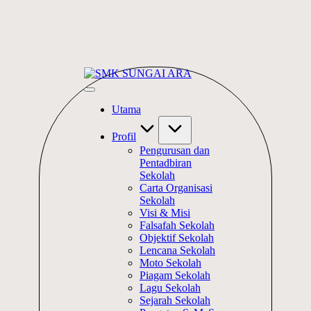
Skip
SMK
to
#KetekunanNadiKecemerlangan
SUNGAI
content
#ExcellentTogether
ARA
Utama
#SeMeSradiHati
Profil
Pengurusan dan
Pentadbiran
Sekolah
Carta Organisasi
Sekolah
Visi & Misi
Falsafah Sekolah
Objektif Sekolah
Lencana Sekolah
Moto Sekolah
Piagam Sekolah
Lagu Sekolah
Sejarah Sekolah