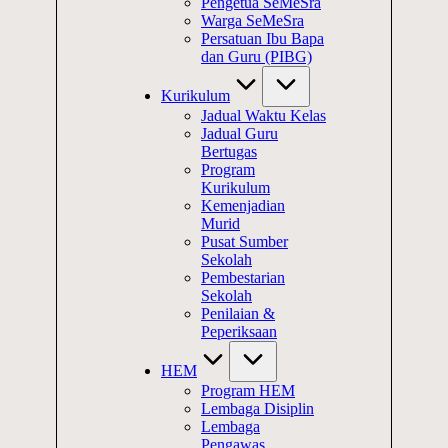
Pengetua SeMeSra
Warga SeMeSra
Persatuan Ibu Bapa
dan Guru (PIBG)
Kurikulum
Jadual Waktu Kelas
Jadual Guru
Bertugas
Program
Kurikulum
Kemenjadian
Murid
Pusat Sumber
Sekolah
Pembestarian
Sekolah
Penilaian &
Peperiksaan
HEM
Program HEM
Lembaga Disiplin
Lembaga
Pengawas