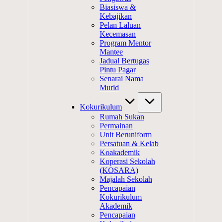
Biasiswa &
Kebajikan
Pelan Laluan
Kecemasan
Program Mentor
Mantee
Jadual Bertugas
Pintu Pagar
Senarai Nama
Murid
Kokurikulum
Rumah Sukan
Permainan
Unit Beruniform
Persatuan & Kelab
Koakademik
Koperasi Sekolah
(KOSARA)
Majalah Sekolah
Pencapaian
Kokurikulum
Akademik
Pencapaian