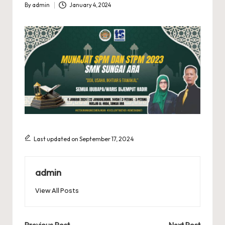
A
By
admin
January 4, 2024
Posted
R
by
A
Last updated on September 17, 2024
admin
View All Posts
Previous Post
Next Post