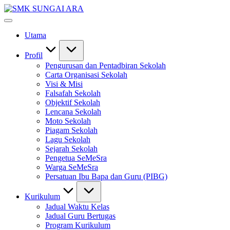
Skip
SMK
to
#KetekunanNadiKecemerlangan
SUNGAI
content
#ExcellentTogether
ARA
Utama
#SeMeSradiHati
Profil
Pengurusan dan Pentadbiran Sekolah
Carta Organisasi Sekolah
Visi & Misi
Falsafah Sekolah
Objektif Sekolah
Lencana Sekolah
Moto Sekolah
Piagam Sekolah
Lagu Sekolah
Sejarah Sekolah
Pengetua SeMeSra
Warga SeMeSra
Persatuan Ibu Bapa dan Guru (PIBG)
Kurikulum
Jadual Waktu Kelas
Jadual Guru Bertugas
Program Kurikulum