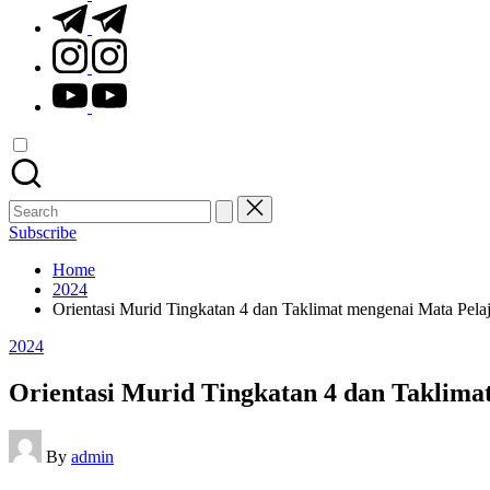
t.me
instagram.com
youtube.com
Search
for:
Subscribe
Home
2024
Orientasi Murid Tingkatan 4 dan Taklimat mengenai Mata Pelaja
Posted
2024
in
Orientasi Murid Tingkatan 4 dan Taklimat
Posted
By
admin
by