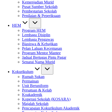
Kemenjadian Murid
Pusat Sumber Sekolah
Pembestarian Sekolah
Penilaian & Peperiksaan
HEM
Program HEM
Lembaga Disiplin
Lembaga Pengawas
Biasiswa & Kebajikan
Pelan Laluan Kecemasan
Program Mentor Mantee
Jadual Bertugas Pintu Pagar
Senarai Nama Murid
Kokurikulum
Rumah Sukan
Permainan
Unit Beruniform
Persatuan & Kelab
Koakademik
Koperasi Sekolah (KOSARA)
Majalah Sekolah
Pencapaian Kokurikulum Akademik