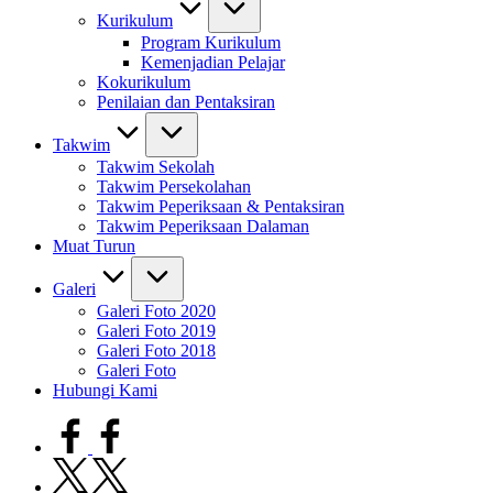
Kurikulum
Program Kurikulum
Kemenjadian Pelajar
Kokurikulum
Penilaian dan Pentaksiran
Takwim
Takwim Sekolah
Takwim Persekolahan
Takwim Peperiksaan & Pentaksiran
Takwim Peperiksaan Dalaman
Muat Turun
Galeri
Galeri Foto 2020
Galeri Foto 2019
Galeri Foto 2018
Galeri Foto
Hubungi Kami
facebook.com
twitter.com