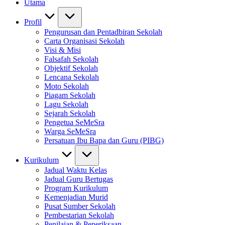
Utama
Profil
Pengurusan dan Pentadbiran Sekolah
Carta Organisasi Sekolah
Visi & Misi
Falsafah Sekolah
Objektif Sekolah
Lencana Sekolah
Moto Sekolah
Piagam Sekolah
Lagu Sekolah
Sejarah Sekolah
Pengetua SeMeSra
Warga SeMeSra
Persatuan Ibu Bapa dan Guru (PIBG)
Kurikulum
Jadual Waktu Kelas
Jadual Guru Bertugas
Program Kurikulum
Kemenjadian Murid
Pusat Sumber Sekolah
Pembestarian Sekolah
Penilaian & Peperiksaan