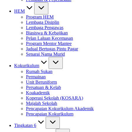
HEM
Program HEM
Lembaga Disiplin
Lembaga Pengawas
Biasiswa & Kebajikan
Pelan Laluan Kecemasan
Program Mentor Mantee
Jadual Bertugas Pintu Pagar
Senarai Nama Murid
Kokurikulum
Rumah Sukan
Permainan
Unit Beruniform
Persatuan & Kelab
Koakademik
Koperasi Sekolah (KOSARA)
Majalah Sekolah
Pencapaian Kokurikulum Akademik
Pencapaian Kokurikulum
Tingkatan 6