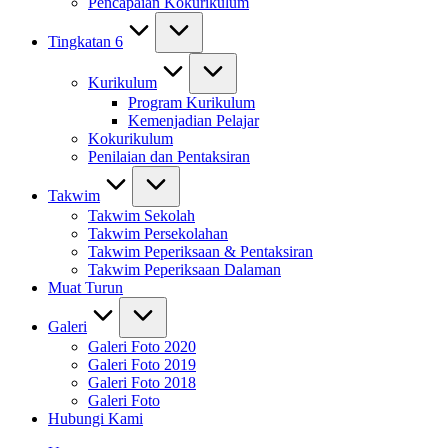
Pencapaian Kokurikulum
Tingkatan 6
Kurikulum
Program Kurikulum
Kemenjadian Pelajar
Kokurikulum
Penilaian dan Pentaksiran
Takwim
Takwim Sekolah
Takwim Persekolahan
Takwim Peperiksaan & Pentaksiran
Takwim Peperiksaan Dalaman
Muat Turun
Galeri
Galeri Foto 2020
Galeri Foto 2019
Galeri Foto 2018
Galeri Foto
Hubungi Kami