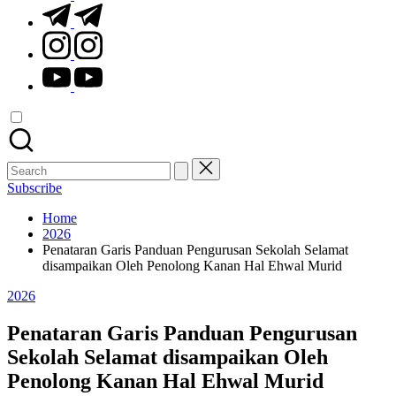
t.me
instagram.com
youtube.com
Search
for:
Subscribe
Home
2026
Penataran Garis Panduan Pengurusan Sekolah Selamat
disampaikan Oleh Penolong Kanan Hal Ehwal Murid
Posted
2026
in
Penataran Garis Panduan Pengurusan
Sekolah Selamat disampaikan Oleh
Penolong Kanan Hal Ehwal Murid