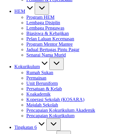
HEM
Program HEM
Lembaga Disiplin
Lembaga Pengawas
Biasiswa & Kebajikan
Pelan Laluan Kecemasan
Program Mentor Mantee
Jadual Bertugas Pintu Pagar
Senarai Nama Murid
Kokurikulum
Rumah Sukan
Permainan
Unit Beruniform
Persatuan & Kelab
Koakademik
Koperasi Sekolah (KOSARA)
Majalah Sekolah
Pencapaian Kokurikulum Akademik
Pencapaian Kokurikulum
Tingkatan 6