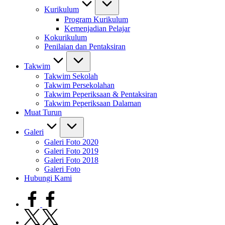
Kurikulum
Program Kurikulum
Kemenjadian Pelajar
Kokurikulum
Penilaian dan Pentaksiran
Takwim
Takwim Sekolah
Takwim Persekolahan
Takwim Peperiksaan & Pentaksiran
Takwim Peperiksaan Dalaman
Muat Turun
Galeri
Galeri Foto 2020
Galeri Foto 2019
Galeri Foto 2018
Galeri Foto
Hubungi Kami
facebook.com
twitter.com