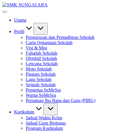
Skip
SMK
to
#KetekunanNadiKecemerlangan
SUNGAI
content
#ExcellentTogether
ARA
Utama
#SeMeSradiHati
Profil
Pengurusan dan Pentadbiran Sekolah
Carta Organisasi Sekolah
Visi & Misi
Falsafah Sekolah
Objektif Sekolah
Lencana Sekolah
Moto Sekolah
Piagam Sekolah
Lagu Sekolah
Sejarah Sekolah
Pengetua SeMeSra
Warga SeMeSra
Persatuan Ibu Bapa dan Guru (PIBG)
Kurikulum
Jadual Waktu Kelas
Jadual Guru Bertugas
Program Kurikulum