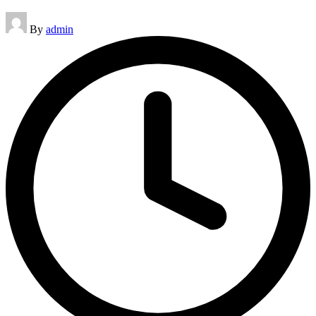
Posted
By
admin
by