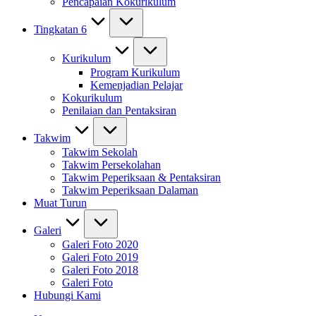
Pencapaian Kokurikulum
Tingkatan 6
Kurikulum
Program Kurikulum
Kemenjadian Pelajar
Kokurikulum
Penilaian dan Pentaksiran
Takwim
Takwim Sekolah
Takwim Persekolahan
Takwim Peperiksaan & Pentaksiran
Takwim Peperiksaan Dalaman
Muat Turun
Galeri
Galeri Foto 2020
Galeri Foto 2019
Galeri Foto 2018
Galeri Foto
Hubungi Kami