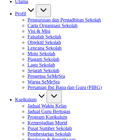
Utama
Profil
Pengurusan dan Pentadbiran Sekolah
Carta Organisasi Sekolah
Visi & Misi
Falsafah Sekolah
Objektif Sekolah
Lencana Sekolah
Moto Sekolah
Piagam Sekolah
Lagu Sekolah
Sejarah Sekolah
Pengetua SeMeSra
Warga SeMeSra
Persatuan Ibu Bapa dan Guru (PIBG)
Kurikulum
Jadual Waktu Kelas
Jadual Guru Bertugas
Program Kurikulum
Kemenjadian Murid
Pusat Sumber Sekolah
Pembestarian Sekolah
Penilaian & Peperiksaan