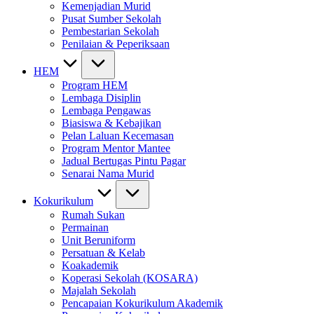
Kemenjadian Murid
Pusat Sumber Sekolah
Pembestarian Sekolah
Penilaian & Peperiksaan
HEM
Program HEM
Lembaga Disiplin
Lembaga Pengawas
Biasiswa & Kebajikan
Pelan Laluan Kecemasan
Program Mentor Mantee
Jadual Bertugas Pintu Pagar
Senarai Nama Murid
Kokurikulum
Rumah Sukan
Permainan
Unit Beruniform
Persatuan & Kelab
Koakademik
Koperasi Sekolah (KOSARA)
Majalah Sekolah
Pencapaian Kokurikulum Akademik