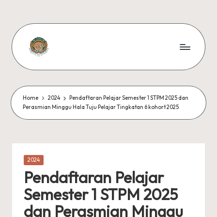
Skip
to
content
S
#KetekunanNadiKecemerlangan
#ExcellentTogether
M
#SeMeSradiHati
K
Home
2024
Pendaftaran Pelajar Semester 1 STPM 2025 dan
Perasmian Minggu Hala Tuju Pelajar Tingkatan 6 kohort 2025
S
U
N
Posted
2024
G
in
Pendaftaran Pelajar
A
Semester 1 STPM 2025
I
dan Perasmian Minggu