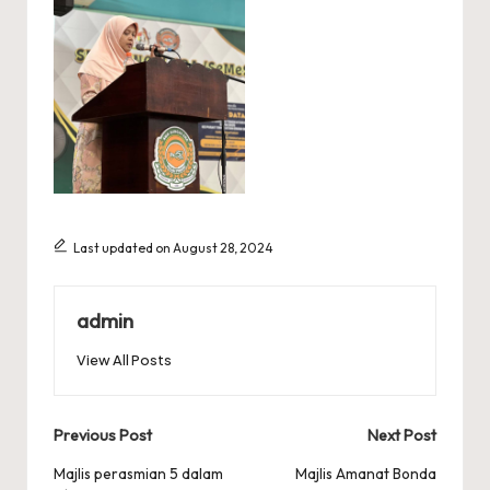
Last updated on August 28, 2024
admin
View All Posts
Post
Previous Post
Next Post
navigation
Majlis perasmian 5 dalam
Majlis Amanat Bonda