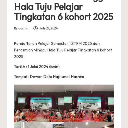
A
Hala Tuju Pelajar
R
Tingkatan 6 kohort 2025
A
By
admin
July 21, 2024
Posted
by
Pendaftaran Pelajar Semester 1 STPM 2025 dan
Perasmian Minggu Hala Tuju Pelajar Tingkatan 6 kohort
2025
Tarikh : 1 Julai 2024 (Isnin)
Tempat : Dewan Dato Haji Ismail Hashim