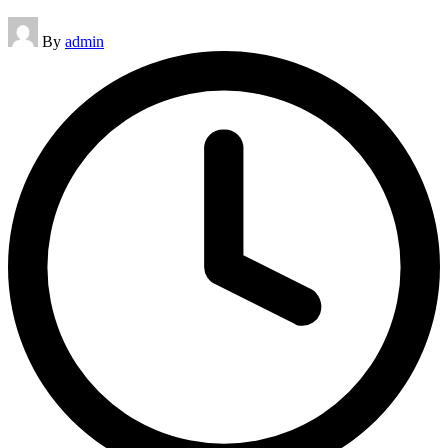
Posted
By
admin
by