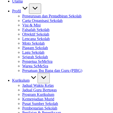
Utama
Profil
Pengurusan dan Pentadbiran Sekolah
Carta Organisasi Sekolah
Visi & Misi
Falsafah Sekolah
Objektif Sekolah
Lencana Sekolah
Moto Sekolah
Piagam Sekolah
Lagu Sekolah
Sejarah Sekolah
Pengetua SeMeSra
Warga SeMeSra
Persatuan Ibu Bapa dan Guru (PIBG)
Kurikulum
Jadual Waktu Kelas
Jadual Guru Bertugas
Program Kurikulum
Kemenjadian Murid
Pusat Sumber Sekolah
Pembestarian Sekolah
Penilaian & Peperiksaan