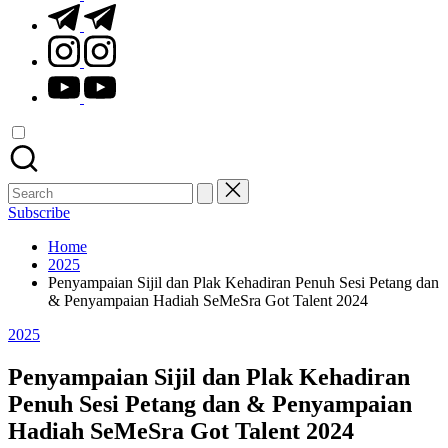
t.me
instagram.com
youtube.com
Search
for:
Subscribe
Home
2025
Penyampaian Sijil dan Plak Kehadiran Penuh Sesi Petang dan
& Penyampaian Hadiah SeMeSra Got Talent 2024
Posted
2025
in
Penyampaian Sijil dan Plak Kehadiran
Penuh Sesi Petang dan & Penyampaian
Hadiah SeMeSra Got Talent 2024