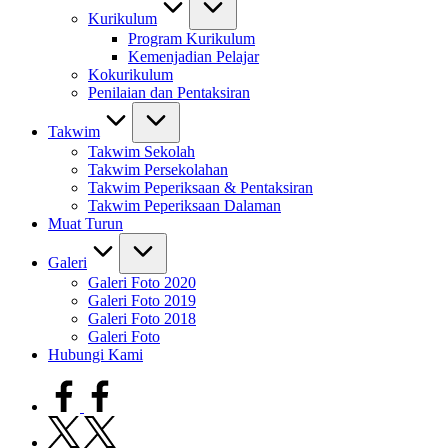
Kurikulum
Program Kurikulum
Kemenjadian Pelajar
Kokurikulum
Penilaian dan Pentaksiran
Takwim
Takwim Sekolah
Takwim Persekolahan
Takwim Peperiksaan & Pentaksiran
Takwim Peperiksaan Dalaman
Muat Turun
Galeri
Galeri Foto 2020
Galeri Foto 2019
Galeri Foto 2018
Galeri Foto
Hubungi Kami
facebook.com
twitter.com