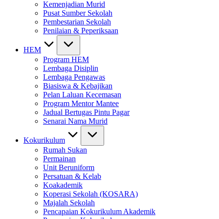
Kemenjadian Murid
Pusat Sumber Sekolah
Pembestarian Sekolah
Penilaian & Peperiksaan
HEM
Program HEM
Lembaga Disiplin
Lembaga Pengawas
Biasiswa & Kebajikan
Pelan Laluan Kecemasan
Program Mentor Mantee
Jadual Bertugas Pintu Pagar
Senarai Nama Murid
Kokurikulum
Rumah Sukan
Permainan
Unit Beruniform
Persatuan & Kelab
Koakademik
Koperasi Sekolah (KOSARA)
Majalah Sekolah
Pencapaian Kokurikulum Akademik