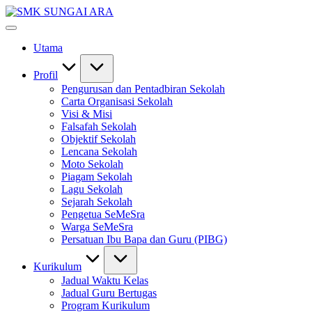
Skip
SMK
to
#KetekunanNadiKecemerlangan
SUNGAI
content
#ExcellentTogether
ARA
Utama
#SeMeSradiHati
Profil
Pengurusan dan Pentadbiran Sekolah
Carta Organisasi Sekolah
Visi & Misi
Falsafah Sekolah
Objektif Sekolah
Lencana Sekolah
Moto Sekolah
Piagam Sekolah
Lagu Sekolah
Sejarah Sekolah
Pengetua SeMeSra
Warga SeMeSra
Persatuan Ibu Bapa dan Guru (PIBG)
Kurikulum
Jadual Waktu Kelas
Jadual Guru Bertugas
Program Kurikulum