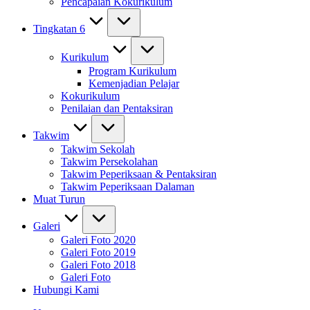
Pencapaian Kokurikulum
Tingkatan 6
Kurikulum
Program Kurikulum
Kemenjadian Pelajar
Kokurikulum
Penilaian dan Pentaksiran
Takwim
Takwim Sekolah
Takwim Persekolahan
Takwim Peperiksaan & Pentaksiran
Takwim Peperiksaan Dalaman
Muat Turun
Galeri
Galeri Foto 2020
Galeri Foto 2019
Galeri Foto 2018
Galeri Foto
Hubungi Kami