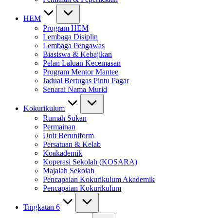
HEM
Program HEM
Lembaga Disiplin
Lembaga Pengawas
Biasiswa & Kebajikan
Pelan Laluan Kecemasan
Program Mentor Mantee
Jadual Bertugas Pintu Pagar
Senarai Nama Murid
Kokurikulum
Rumah Sukan
Permainan
Unit Beruniform
Persatuan & Kelab
Koakademik
Koperasi Sekolah (KOSARA)
Majalah Sekolah
Pencapaian Kokurikulum Akademik
Pencapaian Kokurikulum
Tingkatan 6