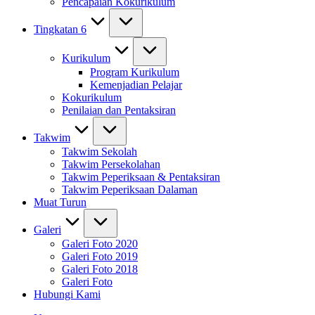
Pencapaian Kokurikulum
Tingkatan 6
Kurikulum
Program Kurikulum
Kemenjadian Pelajar
Kokurikulum
Penilaian dan Pentaksiran
Takwim
Takwim Sekolah
Takwim Persekolahan
Takwim Peperiksaan & Pentaksiran
Takwim Peperiksaan Dalaman
Muat Turun
Galeri
Galeri Foto 2020
Galeri Foto 2019
Galeri Foto 2018
Galeri Foto
Hubungi Kami