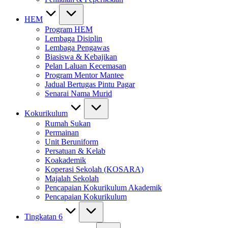
HEM
Program HEM
Lembaga Disiplin
Lembaga Pengawas
Biasiswa & Kebajikan
Pelan Laluan Kecemasan
Program Mentor Mantee
Jadual Bertugas Pintu Pagar
Senarai Nama Murid
Kokurikulum
Rumah Sukan
Permainan
Unit Beruniform
Persatuan & Kelab
Koakademik
Koperasi Sekolah (KOSARA)
Majalah Sekolah
Pencapaian Kokurikulum Akademik
Pencapaian Kokurikulum
Tingkatan 6