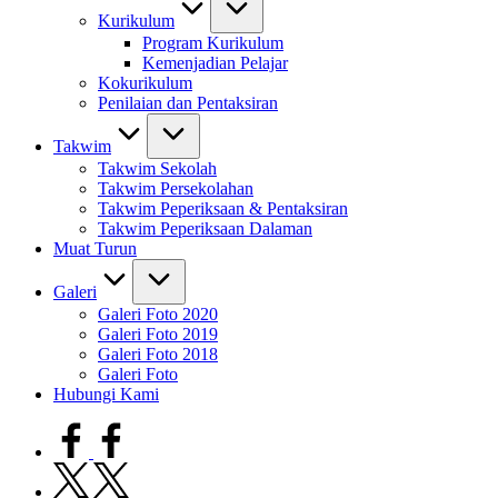
Kurikulum
Program Kurikulum
Kemenjadian Pelajar
Kokurikulum
Penilaian dan Pentaksiran
Takwim
Takwim Sekolah
Takwim Persekolahan
Takwim Peperiksaan & Pentaksiran
Takwim Peperiksaan Dalaman
Muat Turun
Galeri
Galeri Foto 2020
Galeri Foto 2019
Galeri Foto 2018
Galeri Foto
Hubungi Kami
facebook.com
twitter.com