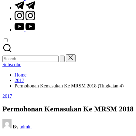
t.me
instagram.com
youtube.com
Search
for:
Subscribe
Home
2017
Permohonan Kemasukan Ke MRSM 2018 (Tingkatan 4)
Posted
2017
in
Permohonan Kemasukan Ke MRSM 2018 (
Posted
By
admin
by