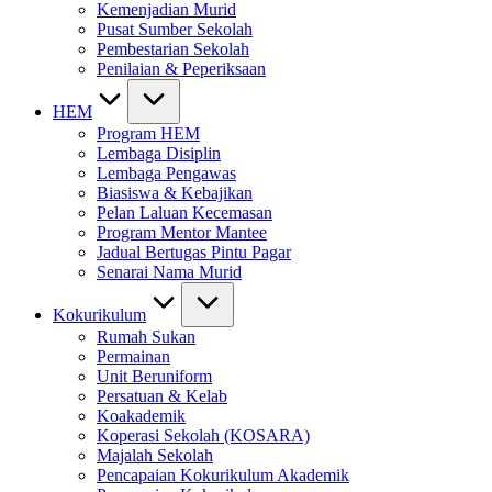
Kemenjadian Murid
Pusat Sumber Sekolah
Pembestarian Sekolah
Penilaian & Peperiksaan
HEM
Program HEM
Lembaga Disiplin
Lembaga Pengawas
Biasiswa & Kebajikan
Pelan Laluan Kecemasan
Program Mentor Mantee
Jadual Bertugas Pintu Pagar
Senarai Nama Murid
Kokurikulum
Rumah Sukan
Permainan
Unit Beruniform
Persatuan & Kelab
Koakademik
Koperasi Sekolah (KOSARA)
Majalah Sekolah
Pencapaian Kokurikulum Akademik