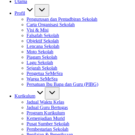
Utama
Profil
Pengurusan dan Pentadbiran Sekolah
Carta Organisasi Sekolah
Visi & Misi
Falsafah Sekolah
Objektif Sekolah
Lencana Sekolah
Moto Sekolah
Piagam Sekolah
Lagu Sekolah
Sejarah Sekolah
Pengetua SeMeSra
Warga SeMeSra
Persatuan Ibu Bapa dan Guru (PIBG)
Kurikulum
Jadual Waktu Kelas
Jadual Guru Bertugas
Program Kurikulum
Kemenjadian Murid
Pusat Sumber Sekolah
Pembestarian Sekolah
Penilaian & Peperiksaan