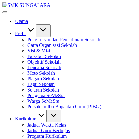
Skip
SMK
to
#KetekunanNadiKecemerlangan
SUNGAI
content
#ExcellentTogether
ARA
Utama
#SeMeSradiHati
Profil
Pengurusan dan Pentadbiran Sekolah
Carta Organisasi Sekolah
Visi & Misi
Falsafah Sekolah
Objektif Sekolah
Lencana Sekolah
Moto Sekolah
Piagam Sekolah
Lagu Sekolah
Sejarah Sekolah
Pengetua SeMeSra
Warga SeMeSra
Persatuan Ibu Bapa dan Guru (PIBG)
Kurikulum
Jadual Waktu Kelas
Jadual Guru Bertugas
Program Kurikulum