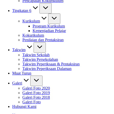
Pencapaian Kokurikulum
Tingkatan 6
Kurikulum
Program Kurikulum
Kemenjadian Pelajar
Kokurikulum
Penilaian dan Pentaksiran
Takwim
Takwim Sekolah
Takwim Persekolahan
Takwim Peperiksaan & Pentaksiran
Takwim Peperiksaan Dalaman
Muat Turun
Galeri
Galeri Foto 2020
Galeri Foto 2019
Galeri Foto 2018
Galeri Foto
Hubungi Kami