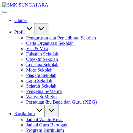
Skip
SMK
to
#KetekunanNadiKecemerlangan
SUNGAI
content
#ExcellentTogether
ARA
Utama
#SeMeSradiHati
Profil
Pengurusan dan Pentadbiran Sekolah
Carta Organisasi Sekolah
Visi & Misi
Falsafah Sekolah
Objektif Sekolah
Lencana Sekolah
Moto Sekolah
Piagam Sekolah
Lagu Sekolah
Sejarah Sekolah
Pengetua SeMeSra
Warga SeMeSra
Persatuan Ibu Bapa dan Guru (PIBG)
Kurikulum
Jadual Waktu Kelas
Jadual Guru Bertugas
Program Kurikulum