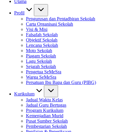
Utama
Profil
Pengurusan dan Pentadbiran Sekolah
Carta Organisasi Sekolah
Visi & Misi
Falsafah Sekolah
Objektif Sekolah
Lencana Sekolah
Moto Sekolah
Piagam Sekolah
Lagu Sekolah
Sejarah Sekolah
Pengetua SeMeSra
Warga SeMeSra
Persatuan Ibu Bapa dan Guru (PIBG)
Kurikulum
Jadual Waktu Kelas
Jadual Guru Bertugas
Program Kurikulum
Kemenjadian Murid
Pusat Sumber Sekolah
Pembestarian Sekolah
Penilaian & Peperiksaan