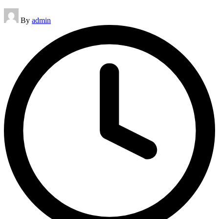
Posted
By
admin
by