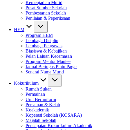
Kemenjadian Murid
Pusat Sumber Sekolah
Pembestarian Sekolah
Penilaian & Peperiksaan
HEM
Program HEM
Lembaga Disiplin
Lembaga Pengawas
Biasiswa & Kebajikan
Pelan Laluan Kecemasan
Program Mentor Mantee
Jadual Bertugas Pintu Pagar
Senarai Nama Murid
Kokurikulum
Rumah Sukan
Permainan
Unit Beruniform
Persatuan & Kelab
Koakademik
Koperasi Sekolah (KOSARA)
Majalah Sekolah
Pencapaian Kokurikulum Akademik