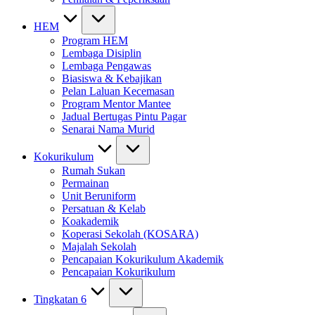
HEM
Program HEM
Lembaga Disiplin
Lembaga Pengawas
Biasiswa & Kebajikan
Pelan Laluan Kecemasan
Program Mentor Mantee
Jadual Bertugas Pintu Pagar
Senarai Nama Murid
Kokurikulum
Rumah Sukan
Permainan
Unit Beruniform
Persatuan & Kelab
Koakademik
Koperasi Sekolah (KOSARA)
Majalah Sekolah
Pencapaian Kokurikulum Akademik
Pencapaian Kokurikulum
Tingkatan 6