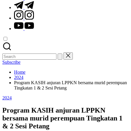
t.me
instagram.com
youtube.com
Search
for:
Subscribe
Home
2024
Program KASIH anjuran LPPKN bersama murid perempuan
Tingkatan 1 & 2 Sesi Petang
Posted
2024
in
Program KASIH anjuran LPPKN
bersama murid perempuan Tingkatan 1
& 2 Sesi Petang