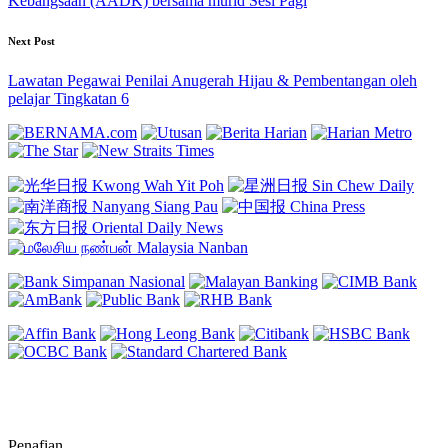
Kebangsaan (AADK) bersama murid Sesi Pagi
Next Post
Lawatan Pegawai Penilai Anugerah Hijau & Pembentangan oleh
pelajar Tingkatan 6
Penafian