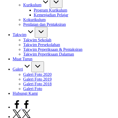
Kurikulum
Program Kurikulum
Kemenjadian Pelajar
Kokurikulum
Penilaian dan Pentaksiran
Takwim
Takwim Sekolah
Takwim Persekolahan
Takwim Peperiksaan & Pentaksiran
Takwim Peperiksaan Dalaman
Muat Turun
Galeri
Galeri Foto 2020
Galeri Foto 2019
Galeri Foto 2018
Galeri Foto
Hubungi Kami
facebook.com
twitter.com