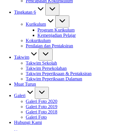
Pencapaian Kokurikulum
Tingkatan 6
Kurikulum
Program Kurikulum
Kemenjadian Pelajar
Kokurikulum
Penilaian dan Pentaksiran
Takwim
Takwim Sekolah
Takwim Persekolahan
Takwim Peperiksaan & Pentaksiran
Takwim Peperiksaan Dalaman
Muat Turun
Galeri
Galeri Foto 2020
Galeri Foto 2019
Galeri Foto 2018
Galeri Foto
Hubungi Kami