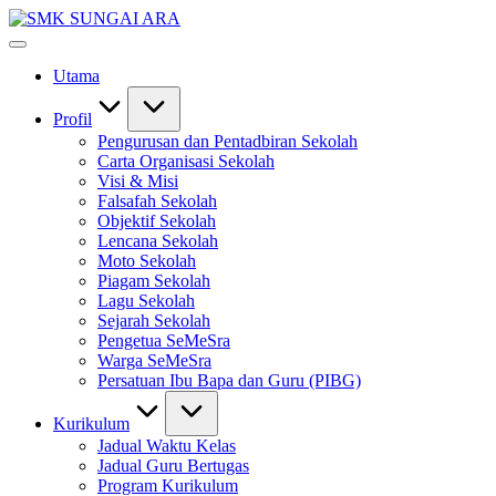
Skip
SMK
to
#KetekunanNadiKecemerlangan
SUNGAI
content
#ExcellentTogether
ARA
Utama
#SeMeSradiHati
Profil
Pengurusan dan Pentadbiran Sekolah
Carta Organisasi Sekolah
Visi & Misi
Falsafah Sekolah
Objektif Sekolah
Lencana Sekolah
Moto Sekolah
Piagam Sekolah
Lagu Sekolah
Sejarah Sekolah
Pengetua SeMeSra
Warga SeMeSra
Persatuan Ibu Bapa dan Guru (PIBG)
Kurikulum
Jadual Waktu Kelas
Jadual Guru Bertugas
Program Kurikulum