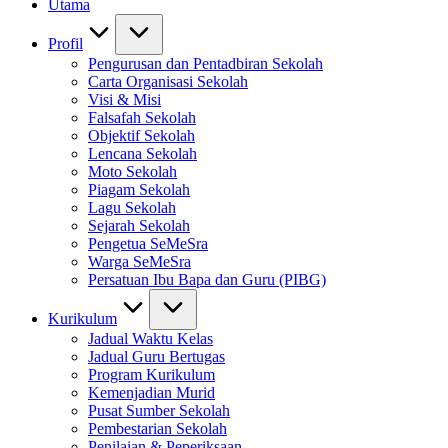
Utama
Profil
Pengurusan dan Pentadbiran Sekolah
Carta Organisasi Sekolah
Visi & Misi
Falsafah Sekolah
Objektif Sekolah
Lencana Sekolah
Moto Sekolah
Piagam Sekolah
Lagu Sekolah
Sejarah Sekolah
Pengetua SeMeSra
Warga SeMeSra
Persatuan Ibu Bapa dan Guru (PIBG)
Kurikulum
Jadual Waktu Kelas
Jadual Guru Bertugas
Program Kurikulum
Kemenjadian Murid
Pusat Sumber Sekolah
Pembestarian Sekolah
Penilaian & Peperiksaan