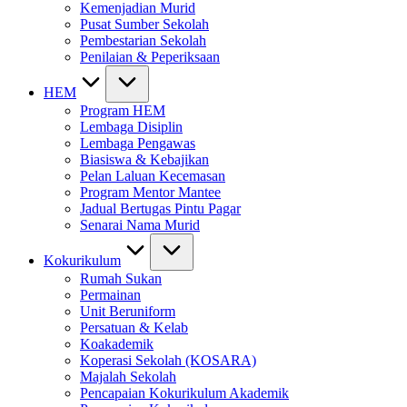
Kemenjadian Murid
Pusat Sumber Sekolah
Pembestarian Sekolah
Penilaian & Peperiksaan
HEM
Program HEM
Lembaga Disiplin
Lembaga Pengawas
Biasiswa & Kebajikan
Pelan Laluan Kecemasan
Program Mentor Mantee
Jadual Bertugas Pintu Pagar
Senarai Nama Murid
Kokurikulum
Rumah Sukan
Permainan
Unit Beruniform
Persatuan & Kelab
Koakademik
Koperasi Sekolah (KOSARA)
Majalah Sekolah
Pencapaian Kokurikulum Akademik