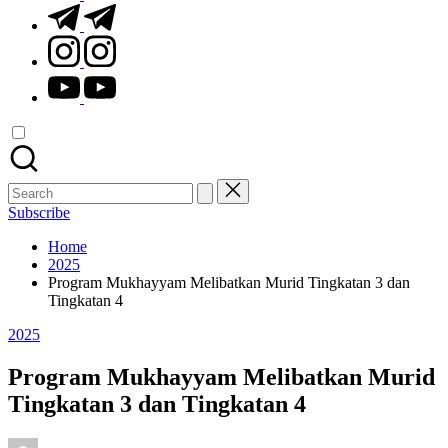
t.me
instagram.com
youtube.com
Search
for:
Subscribe
Home
2025
Program Mukhayyam Melibatkan Murid Tingkatan 3 dan
Tingkatan 4
Posted
2025
in
Program Mukhayyam Melibatkan Murid
Tingkatan 3 dan Tingkatan 4
Posted