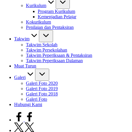
Kurikulum
Program Kurikulum
Kemenjadian Pelajar
Kokurikulum
Penilaian dan Pentaksiran
Takwim
Takwim Sekolah
Takwim Persekolahan
Takwim Peperiksaan & Pentaksiran
Takwim Peperiksaan Dalaman
Muat Turun
Galeri
Galeri Foto 2020
Galeri Foto 2019
Galeri Foto 2018
Galeri Foto
Hubungi Kami
facebook.com
twitter.com