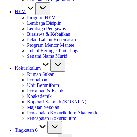
HEM
Program HEM
Lembaga Disiplin
Lembaga Pengawas
Biasiswa & Kebajikan
Pelan Laluan Kecemasan
Program Mentor Mantee
Jadual Bertugas Pintu Pagar
Senarai Nama Murid
Kokurikulum
Rumah Sukan
Permainan
Unit Beruniform
Persatuan & Kelab
Koakademik
Koperasi Sekolah (KOSARA)
Majalah Sekolah
Pencapaian Kokurikulum Akademik
Pencapaian Kokurikulum
Tingkatan 6