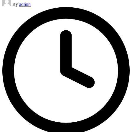
By
admin
by