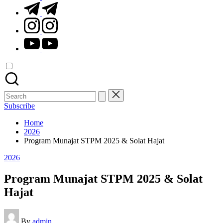
t.me
instagram.com
youtube.com
Search
for:
Subscribe
Home
2026
Program Munajat STPM 2025 & Solat Hajat
Posted
2026
in
Program Munajat STPM 2025 & Solat
Hajat
Posted
By
admin
by