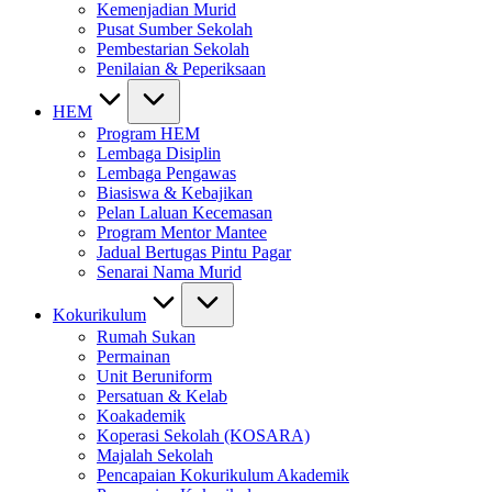
Kemenjadian Murid
Pusat Sumber Sekolah
Pembestarian Sekolah
Penilaian & Peperiksaan
HEM
Program HEM
Lembaga Disiplin
Lembaga Pengawas
Biasiswa & Kebajikan
Pelan Laluan Kecemasan
Program Mentor Mantee
Jadual Bertugas Pintu Pagar
Senarai Nama Murid
Kokurikulum
Rumah Sukan
Permainan
Unit Beruniform
Persatuan & Kelab
Koakademik
Koperasi Sekolah (KOSARA)
Majalah Sekolah
Pencapaian Kokurikulum Akademik