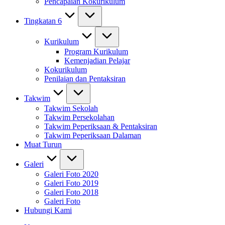
Pencapaian Kokurikulum
Tingkatan 6
Kurikulum
Program Kurikulum
Kemenjadian Pelajar
Kokurikulum
Penilaian dan Pentaksiran
Takwim
Takwim Sekolah
Takwim Persekolahan
Takwim Peperiksaan & Pentaksiran
Takwim Peperiksaan Dalaman
Muat Turun
Galeri
Galeri Foto 2020
Galeri Foto 2019
Galeri Foto 2018
Galeri Foto
Hubungi Kami