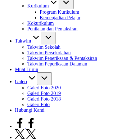
Kurikulum
Program Kurikulum
Kemenjadian Pelajar
Kokurikulum
Penilaian dan Pentaksiran
Takwim
Takwim Sekolah
Takwim Persekolahan
Takwim Peperiksaan & Pentaksiran
Takwim Peperiksaan Dalaman
Muat Turun
Galeri
Galeri Foto 2020
Galeri Foto 2019
Galeri Foto 2018
Galeri Foto
Hubungi Kami
facebook.com
twitter.com