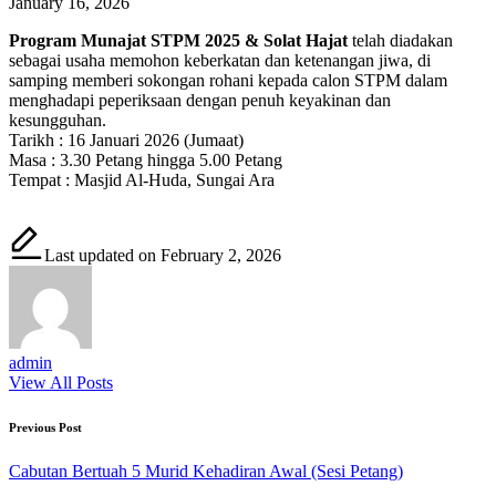
January 16, 2026
Program Munajat STPM 2025 & Solat Hajat
telah diadakan
sebagai usaha memohon keberkatan dan ketenangan jiwa, di
samping memberi sokongan rohani kepada calon STPM dalam
menghadapi peperiksaan dengan penuh keyakinan dan
kesungguhan.
Tarikh : 16 Januari 2026 (Jumaat)
Masa : 3.30 Petang hingga 5.00 Petang
Tempat : Masjid Al-Huda, Sungai Ara
Last updated on February 2, 2026
admin
View All Posts
Post
Previous Post
navigation
Cabutan Bertuah 5 Murid Kehadiran Awal (Sesi Petang)