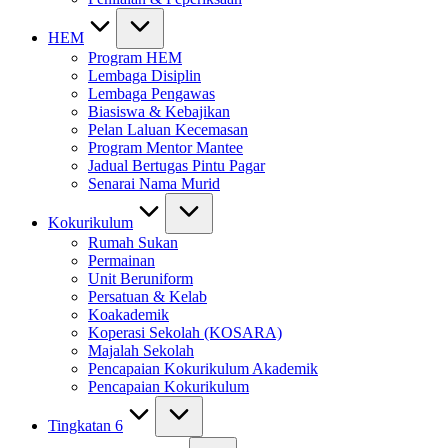
HEM
Program HEM
Lembaga Disiplin
Lembaga Pengawas
Biasiswa & Kebajikan
Pelan Laluan Kecemasan
Program Mentor Mantee
Jadual Bertugas Pintu Pagar
Senarai Nama Murid
Kokurikulum
Rumah Sukan
Permainan
Unit Beruniform
Persatuan & Kelab
Koakademik
Koperasi Sekolah (KOSARA)
Majalah Sekolah
Pencapaian Kokurikulum Akademik
Pencapaian Kokurikulum
Tingkatan 6