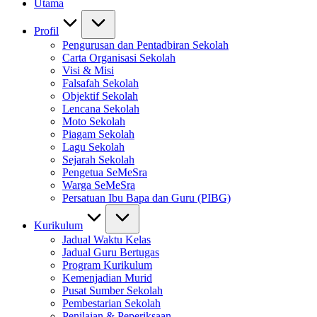
Utama
Profil
Pengurusan dan Pentadbiran Sekolah
Carta Organisasi Sekolah
Visi & Misi
Falsafah Sekolah
Objektif Sekolah
Lencana Sekolah
Moto Sekolah
Piagam Sekolah
Lagu Sekolah
Sejarah Sekolah
Pengetua SeMeSra
Warga SeMeSra
Persatuan Ibu Bapa dan Guru (PIBG)
Kurikulum
Jadual Waktu Kelas
Jadual Guru Bertugas
Program Kurikulum
Kemenjadian Murid
Pusat Sumber Sekolah
Pembestarian Sekolah
Penilaian & Peperiksaan