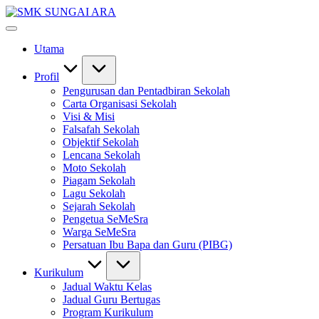
Skip
SMK
to
#KetekunanNadiKecemerlangan
SUNGAI
content
#ExcellentTogether
ARA
Utama
#SeMeSradiHati
Profil
Pengurusan dan Pentadbiran Sekolah
Carta Organisasi Sekolah
Visi & Misi
Falsafah Sekolah
Objektif Sekolah
Lencana Sekolah
Moto Sekolah
Piagam Sekolah
Lagu Sekolah
Sejarah Sekolah
Pengetua SeMeSra
Warga SeMeSra
Persatuan Ibu Bapa dan Guru (PIBG)
Kurikulum
Jadual Waktu Kelas
Jadual Guru Bertugas
Program Kurikulum