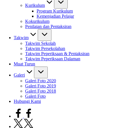
Kurikulum
Program Kurikulum
Kemenjadian Pelajar
Kokurikulum
Penilaian dan Pentaksiran
Takwim
Takwim Sekolah
Takwim Persekolahan
Takwim Peperiksaan & Pentaksiran
Takwim Peperiksaan Dalaman
Muat Turun
Galeri
Galeri Foto 2020
Galeri Foto 2019
Galeri Foto 2018
Galeri Foto
Hubungi Kami
facebook.com
twitter.com