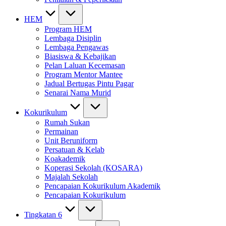
HEM
Program HEM
Lembaga Disiplin
Lembaga Pengawas
Biasiswa & Kebajikan
Pelan Laluan Kecemasan
Program Mentor Mantee
Jadual Bertugas Pintu Pagar
Senarai Nama Murid
Kokurikulum
Rumah Sukan
Permainan
Unit Beruniform
Persatuan & Kelab
Koakademik
Koperasi Sekolah (KOSARA)
Majalah Sekolah
Pencapaian Kokurikulum Akademik
Pencapaian Kokurikulum
Tingkatan 6