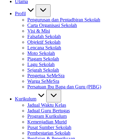
Utama
Profil
Pengurusan dan Pentadbiran Sekolah
Carta Organisasi Sekolah
Visi & Misi
Falsafah Sekolah
Objektif Sekolah
Lencana Sekolah
Moto Sekolah
Piagam Sekolah
Lagu Sekolah
Sejarah Sekolah
Pengetua SeMeSra
Warga SeMeSra
Persatuan Ibu Bapa dan Guru (PIBG)
Kurikulum
Jadual Waktu Kelas
Jadual Guru Bertugas
Program Kurikulum
Kemenjadian Murid
Pusat Sumber Sekolah
Pembestarian Sekolah
Penilaian & Peperiksaan