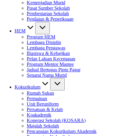
Kemenjadian Murid
Pusat Sumber Sekolah
Pembestarian Sekolah
Penilaian & Peperiksaan
HEM
Program HEM
Lembaga Disiplin
Lembaga Pengawas
Biasiswa & Kebajikan
Pelan Laluan Kecemasan
Program Mentor Mantee
Jadual Bertugas Pintu Pagar
Senarai Nama Murid
Kokurikulum
Rumah Sukan
Permainan
Unit Beruniform
Persatuan & Kelab
Koakademik
Koperasi Sekolah (KOSARA)
Majalah Sekolah
Pencapaian Kokurikulum Akademik