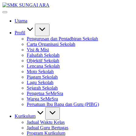
Skip
SMK
to
#KetekunanNadiKecemerlangan
SUNGAI
content
#ExcellentTogether
ARA
Utama
#SeMeSradiHati
Profil
Pengurusan dan Pentadbiran Sekolah
Carta Organisasi Sekolah
Visi & Misi
Falsafah Sekolah
Objektif Sekolah
Lencana Sekolah
Moto Sekolah
Piagam Sekolah
Lagu Sekolah
Sejarah Sekolah
Pengetua SeMeSra
Warga SeMeSra
Persatuan Ibu Bapa dan Guru (PIBG)
Kurikulum
Jadual Waktu Kelas
Jadual Guru Bertugas
Program Kurikulum