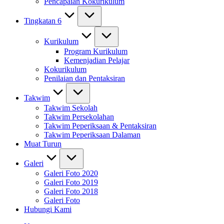
Pencapaian Kokurikulum
Tingkatan 6
Kurikulum
Program Kurikulum
Kemenjadian Pelajar
Kokurikulum
Penilaian dan Pentaksiran
Takwim
Takwim Sekolah
Takwim Persekolahan
Takwim Peperiksaan & Pentaksiran
Takwim Peperiksaan Dalaman
Muat Turun
Galeri
Galeri Foto 2020
Galeri Foto 2019
Galeri Foto 2018
Galeri Foto
Hubungi Kami