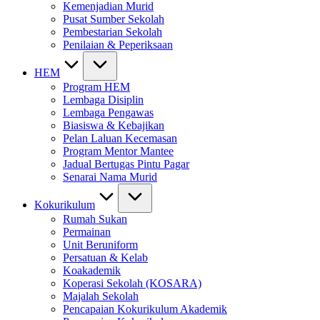
Kemenjadian Murid
Pusat Sumber Sekolah
Pembestarian Sekolah
Penilaian & Peperiksaan
HEM
Program HEM
Lembaga Disiplin
Lembaga Pengawas
Biasiswa & Kebajikan
Pelan Laluan Kecemasan
Program Mentor Mantee
Jadual Bertugas Pintu Pagar
Senarai Nama Murid
Kokurikulum
Rumah Sukan
Permainan
Unit Beruniform
Persatuan & Kelab
Koakademik
Koperasi Sekolah (KOSARA)
Majalah Sekolah
Pencapaian Kokurikulum Akademik