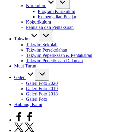
Kurikulum
Program Kurikulum
Kemenjadian Pelajar
Kokurikulum
Penilaian dan Pentaksiran
Takwim
Takwim Sekolah
Takwim Persekolahan
Takwim Peperiksaan & Pentaksiran
Takwim Peperiksaan Dalaman
Muat Turun
Galeri
Galeri Foto 2020
Galeri Foto 2019
Galeri Foto 2018
Galeri Foto
Hubungi Kami
facebook.com
twitter.com