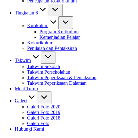
Pencapaian Kokurikulum
Tingkatan 6
Kurikulum
Program Kurikulum
Kemenjadian Pelajar
Kokurikulum
Penilaian dan Pentaksiran
Takwim
Takwim Sekolah
Takwim Persekolahan
Takwim Peperiksaan & Pentaksiran
Takwim Peperiksaan Dalaman
Muat Turun
Galeri
Galeri Foto 2020
Galeri Foto 2019
Galeri Foto 2018
Galeri Foto
Hubungi Kami