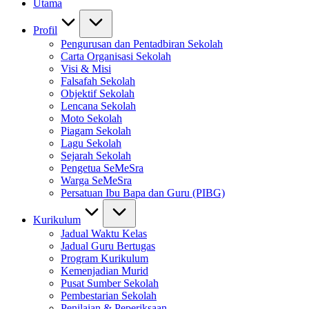
Utama
Profil
Pengurusan dan Pentadbiran Sekolah
Carta Organisasi Sekolah
Visi & Misi
Falsafah Sekolah
Objektif Sekolah
Lencana Sekolah
Moto Sekolah
Piagam Sekolah
Lagu Sekolah
Sejarah Sekolah
Pengetua SeMeSra
Warga SeMeSra
Persatuan Ibu Bapa dan Guru (PIBG)
Kurikulum
Jadual Waktu Kelas
Jadual Guru Bertugas
Program Kurikulum
Kemenjadian Murid
Pusat Sumber Sekolah
Pembestarian Sekolah
Penilaian & Peperiksaan