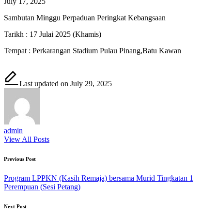
July 17, 2025
Sambutan Minggu Perpaduan Peringkat Kebangsaan
Tarikh : 17 Julai 2025 (Khamis)
Tempat : Perkarangan Stadium Pulau Pinang,Batu Kawan
Last updated on July 29, 2025
admin
View All Posts
Post
Previous Post
navigation
Program LPPKN (Kasih Remaja) bersama Murid Tingkatan 1
Perempuan (Sesi Petang)
Next Post