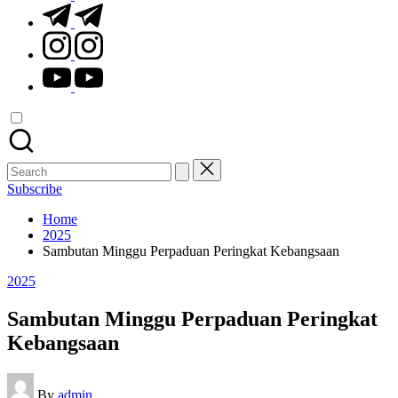
t.me
instagram.com
youtube.com
Search
for:
Subscribe
Home
2025
Sambutan Minggu Perpaduan Peringkat Kebangsaan
Posted
2025
in
Sambutan Minggu Perpaduan Peringkat
Kebangsaan
Posted
By
admin
by