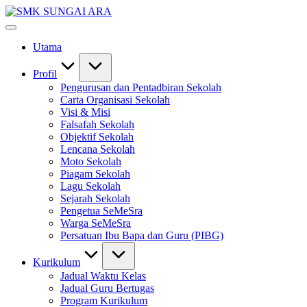
Skip
SMK
to
#KetekunanNadiKecemerlangan
SUNGAI
content
#ExcellentTogether
ARA
Utama
#SeMeSradiHati
Profil
Pengurusan dan Pentadbiran Sekolah
Carta Organisasi Sekolah
Visi & Misi
Falsafah Sekolah
Objektif Sekolah
Lencana Sekolah
Moto Sekolah
Piagam Sekolah
Lagu Sekolah
Sejarah Sekolah
Pengetua SeMeSra
Warga SeMeSra
Persatuan Ibu Bapa dan Guru (PIBG)
Kurikulum
Jadual Waktu Kelas
Jadual Guru Bertugas
Program Kurikulum