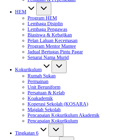
HEM
Program HEM
Lembaga Disiplin
Lembaga Pengawas
Biasiswa & Kebajikan
Pelan Laluan Kecemasan
Program Mentor Mantee
Jadual Bertugas Pintu Pagar
Senarai Nama Murid
Kokurikulum
Rumah Sukan
Permainan
Unit Beruniform
Persatuan & Kelab
Koakademik
Koperasi Sekolah (KOSARA)
Majalah Sekolah
Pencapaian Kokurikulum Akademik
Pencapaian Kokurikulum
Tingkatan 6