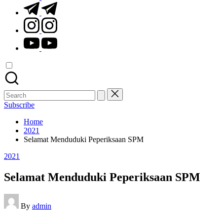
t.me
instagram.com
youtube.com
Search
for:
Subscribe
Home
2021
Selamat Menduduki Peperiksaan SPM
Posted
2021
in
Selamat Menduduki Peperiksaan SPM
Posted
By
admin
by