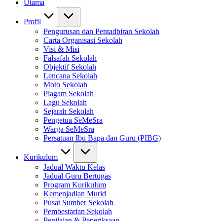
Utama
Profil
Pengurusan dan Pentadbiran Sekolah
Carta Organisasi Sekolah
Visi & Misi
Falsafah Sekolah
Objektif Sekolah
Lencana Sekolah
Moto Sekolah
Piagam Sekolah
Lagu Sekolah
Sejarah Sekolah
Pengetua SeMeSra
Warga SeMeSra
Persatuan Ibu Bapa dan Guru (PIBG)
Kurikulum
Jadual Waktu Kelas
Jadual Guru Bertugas
Program Kurikulum
Kemenjadian Murid
Pusat Sumber Sekolah
Pembestarian Sekolah
Penilaian & Peperiksaan