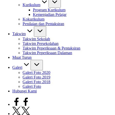
Kurikulum
Program Kurikulum
Kemenjadian Pelajar
Kokurikulum
Penilaian dan Pentaksiran
Takwim
Takwim Sekolah
Takwim Persekolahan
Takwim Peperiksaan & Pentaksiran
Takwim Peperiksaan Dalaman
Muat Turun
Galeri
Galeri Foto 2020
Galeri Foto 2019
Galeri Foto 2018
Galeri Foto
Hubungi Kami
facebook.com
twitter.com