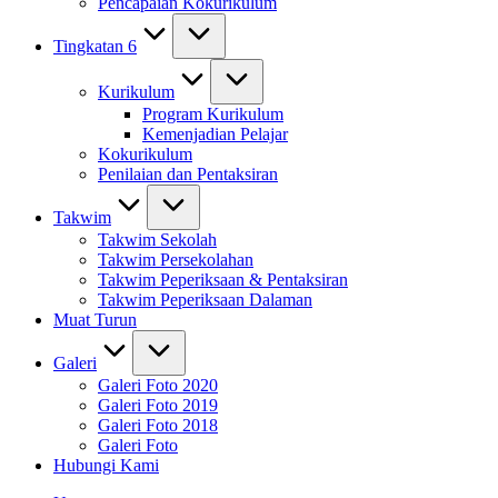
Pencapaian Kokurikulum
Tingkatan 6
Kurikulum
Program Kurikulum
Kemenjadian Pelajar
Kokurikulum
Penilaian dan Pentaksiran
Takwim
Takwim Sekolah
Takwim Persekolahan
Takwim Peperiksaan & Pentaksiran
Takwim Peperiksaan Dalaman
Muat Turun
Galeri
Galeri Foto 2020
Galeri Foto 2019
Galeri Foto 2018
Galeri Foto
Hubungi Kami