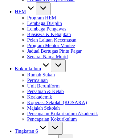
HEM
Program HEM
Lembaga Disiplin
Lembaga Pengawas
Biasiswa & Kebajikan
Pelan Laluan Kecemasan
Program Mentor Mantee
Jadual Bertugas Pintu Pagar
Senarai Nama Murid
Kokurikulum
Rumah Sukan
Permainan
Unit Beruniform
Persatuan & Kelab
Koakademik
Koperasi Sekolah (KOSARA)
Majalah Sekolah
Pencapaian Kokurikulum Akademik
Pencapaian Kokurikulum
Tingkatan 6