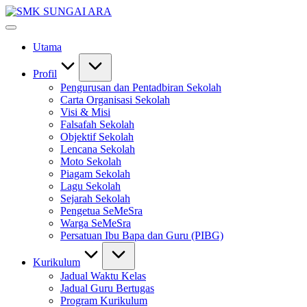
Skip
SMK
to
#KetekunanNadiKecemerlangan
SUNGAI
content
#ExcellentTogether
ARA
Utama
#SeMeSradiHati
Profil
Pengurusan dan Pentadbiran Sekolah
Carta Organisasi Sekolah
Visi & Misi
Falsafah Sekolah
Objektif Sekolah
Lencana Sekolah
Moto Sekolah
Piagam Sekolah
Lagu Sekolah
Sejarah Sekolah
Pengetua SeMeSra
Warga SeMeSra
Persatuan Ibu Bapa dan Guru (PIBG)
Kurikulum
Jadual Waktu Kelas
Jadual Guru Bertugas
Program Kurikulum