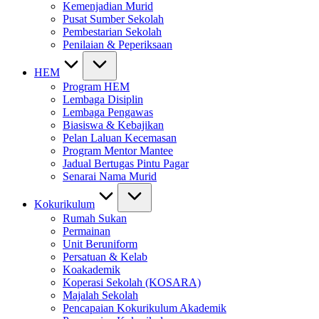
Kemenjadian Murid
Pusat Sumber Sekolah
Pembestarian Sekolah
Penilaian & Peperiksaan
HEM
Program HEM
Lembaga Disiplin
Lembaga Pengawas
Biasiswa & Kebajikan
Pelan Laluan Kecemasan
Program Mentor Mantee
Jadual Bertugas Pintu Pagar
Senarai Nama Murid
Kokurikulum
Rumah Sukan
Permainan
Unit Beruniform
Persatuan & Kelab
Koakademik
Koperasi Sekolah (KOSARA)
Majalah Sekolah
Pencapaian Kokurikulum Akademik