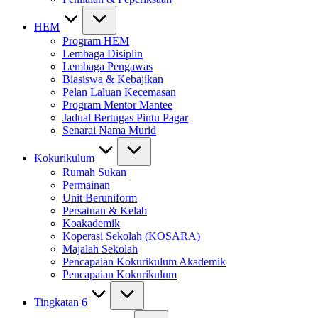
HEM
Program HEM
Lembaga Disiplin
Lembaga Pengawas
Biasiswa & Kebajikan
Pelan Laluan Kecemasan
Program Mentor Mantee
Jadual Bertugas Pintu Pagar
Senarai Nama Murid
Kokurikulum
Rumah Sukan
Permainan
Unit Beruniform
Persatuan & Kelab
Koakademik
Koperasi Sekolah (KOSARA)
Majalah Sekolah
Pencapaian Kokurikulum Akademik
Pencapaian Kokurikulum
Tingkatan 6