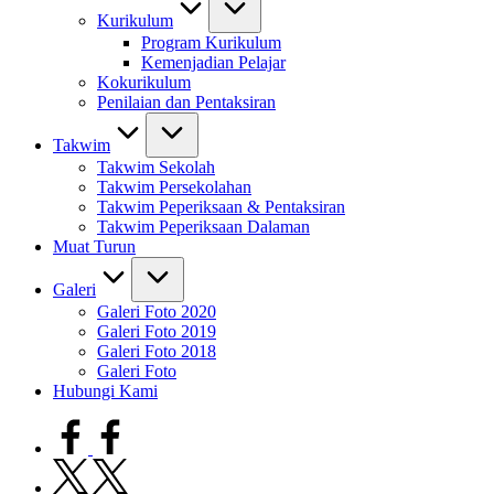
Kurikulum
Program Kurikulum
Kemenjadian Pelajar
Kokurikulum
Penilaian dan Pentaksiran
Takwim
Takwim Sekolah
Takwim Persekolahan
Takwim Peperiksaan & Pentaksiran
Takwim Peperiksaan Dalaman
Muat Turun
Galeri
Galeri Foto 2020
Galeri Foto 2019
Galeri Foto 2018
Galeri Foto
Hubungi Kami
facebook.com
twitter.com