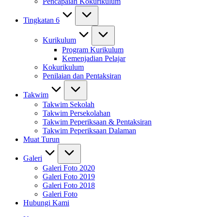
Pencapaian Kokurikulum
Tingkatan 6
Kurikulum
Program Kurikulum
Kemenjadian Pelajar
Kokurikulum
Penilaian dan Pentaksiran
Takwim
Takwim Sekolah
Takwim Persekolahan
Takwim Peperiksaan & Pentaksiran
Takwim Peperiksaan Dalaman
Muat Turun
Galeri
Galeri Foto 2020
Galeri Foto 2019
Galeri Foto 2018
Galeri Foto
Hubungi Kami