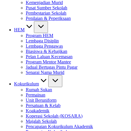
Kemenjadian Murid
Pusat Sumber Sekolah
Pembestarian Sekolah
Penilaian & Peperiksaan
HEM
Program HEM
Lembaga Disiplin
Lembaga Pengawas
Biasiswa & Kebajikan
Pelan Laluan Kecemasan
Program Mentor Mantee
Jadual Bertugas Pintu Pagar
Senarai Nama Murid
Kokurikulum
Rumah Sukan
Permainan
Unit Beruniform
Persatuan & Kelab
Koakademik
Koperasi Sekolah (KOSARA)
Majalah Sekolah
Pencapaian Kokurikulum Akademik