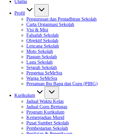
Utama
Profil
Pengurusan dan Pentadbiran Sekolah
Carta Organisasi Sekolah
Visi & Misi
Falsafah Sekolah
Objektif Sekolah
Lencana Sekolah
Moto Sekolah
Piagam Sekolah
Lagu Sekolah
Sejarah Sekolah
Pengetua SeMeSra
Warga SeMeSra
Persatuan Ibu Bapa dan Guru (PIBG)
Kurikulum
Jadual Waktu Kelas
Jadual Guru Bertugas
Program Kurikulum
Kemenjadian Murid
Pusat Sumber Sekolah
Pembestarian Sekolah
Penilaian & Peperiksaan