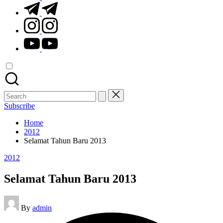
t.me
instagram.com
youtube.com
Search
for:
Subscribe
Home
2012
Selamat Tahun Baru 2013
Posted
2012
in
Selamat Tahun Baru 2013
Posted
By
admin
by