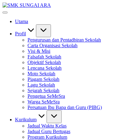
Skip
SMK
to
#KetekunanNadiKecemerlangan
SUNGAI
content
#ExcellentTogether
ARA
Utama
#SeMeSradiHati
Profil
Pengurusan dan Pentadbiran Sekolah
Carta Organisasi Sekolah
Visi & Misi
Falsafah Sekolah
Objektif Sekolah
Lencana Sekolah
Moto Sekolah
Piagam Sekolah
Lagu Sekolah
Sejarah Sekolah
Pengetua SeMeSra
Warga SeMeSra
Persatuan Ibu Bapa dan Guru (PIBG)
Kurikulum
Jadual Waktu Kelas
Jadual Guru Bertugas
Program Kurikulum