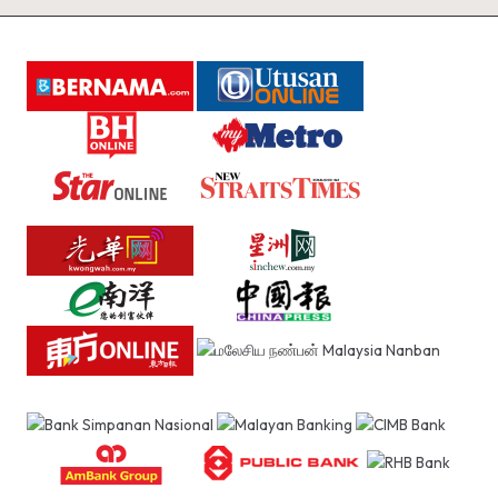
A
R
A