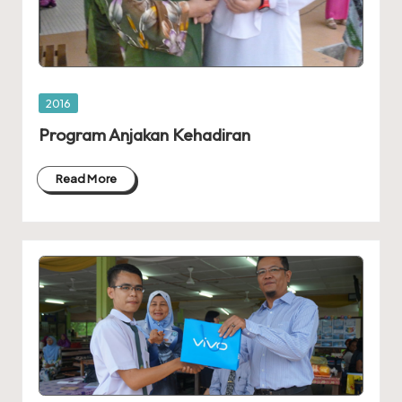
Posted
2016
in
Program Anjakan Kehadiran
Read More