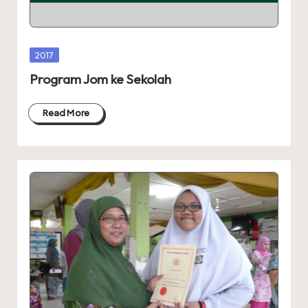
A
R
A
Posted
2017
in
Program Jom ke Sekolah
Read More