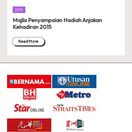
Posted
2015
in
Majlis Penyampaian Hadiah Anjakan
Kehadiran 2015
Read More