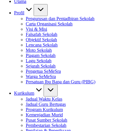
Utama
Profil
Pengurusan dan Pentadbiran Sekolah
Carta Organisasi Sekolah
Visi & Misi
Falsafah Sekolah
Objektif Sekolah
Lencana Sekolah
Moto Sekolah
Piagam Sekolah
Lagu Sekolah
Sejarah Sekolah
Pengetua SeMeSra
Warga SeMeSra
Persatuan Ibu Bapa dan Guru (PIBG)
Kurikulum
Jadual Waktu Kelas
Jadual Guru Bertugas
Program Kurikulum
Kemenjadian Murid
Pusat Sumber Sekolah
Pembestarian Sekolah
Penilaian & Peperiksaan