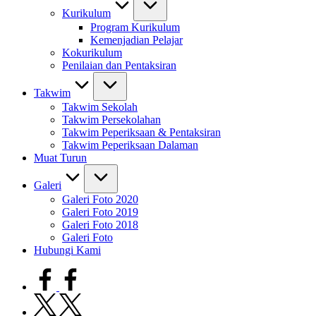
Kurikulum
Program Kurikulum
Kemenjadian Pelajar
Kokurikulum
Penilaian dan Pentaksiran
Takwim
Takwim Sekolah
Takwim Persekolahan
Takwim Peperiksaan & Pentaksiran
Takwim Peperiksaan Dalaman
Muat Turun
Galeri
Galeri Foto 2020
Galeri Foto 2019
Galeri Foto 2018
Galeri Foto
Hubungi Kami
facebook.com
twitter.com