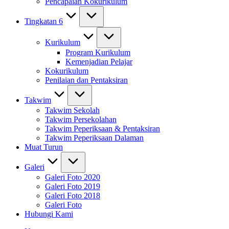
Pencapaian Kokurikulum
Tingkatan 6
Kurikulum
Program Kurikulum
Kemenjadian Pelajar
Kokurikulum
Penilaian dan Pentaksiran
Takwim
Takwim Sekolah
Takwim Persekolahan
Takwim Peperiksaan & Pentaksiran
Takwim Peperiksaan Dalaman
Muat Turun
Galeri
Galeri Foto 2020
Galeri Foto 2019
Galeri Foto 2018
Galeri Foto
Hubungi Kami