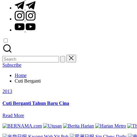
t.me
instagram.com
youtube.com
Search
for:
Subscribe
Home
Cuti Berganti
Posted
2013
in
Cuti Berganti Tahun Baru Cina
Read More