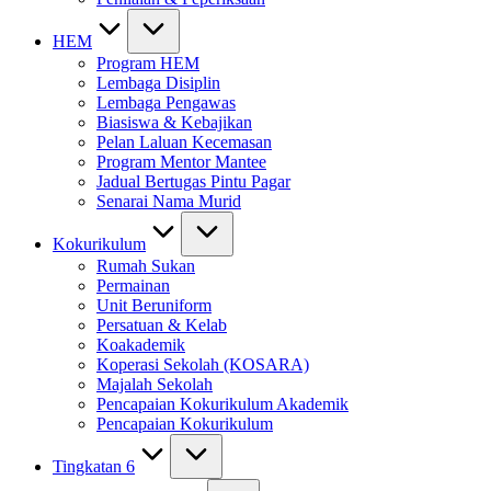
HEM
Program HEM
Lembaga Disiplin
Lembaga Pengawas
Biasiswa & Kebajikan
Pelan Laluan Kecemasan
Program Mentor Mantee
Jadual Bertugas Pintu Pagar
Senarai Nama Murid
Kokurikulum
Rumah Sukan
Permainan
Unit Beruniform
Persatuan & Kelab
Koakademik
Koperasi Sekolah (KOSARA)
Majalah Sekolah
Pencapaian Kokurikulum Akademik
Pencapaian Kokurikulum
Tingkatan 6