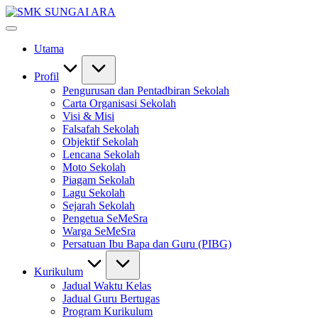
Skip
SMK
to
#KetekunanNadiKecemerlangan
SUNGAI
content
#ExcellentTogether
ARA
Utama
#SeMeSradiHati
Profil
Pengurusan dan Pentadbiran Sekolah
Carta Organisasi Sekolah
Visi & Misi
Falsafah Sekolah
Objektif Sekolah
Lencana Sekolah
Moto Sekolah
Piagam Sekolah
Lagu Sekolah
Sejarah Sekolah
Pengetua SeMeSra
Warga SeMeSra
Persatuan Ibu Bapa dan Guru (PIBG)
Kurikulum
Jadual Waktu Kelas
Jadual Guru Bertugas
Program Kurikulum