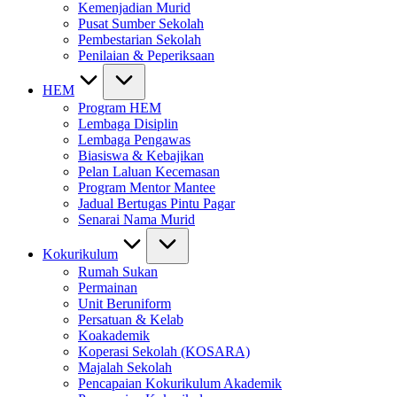
Kemenjadian Murid
Pusat Sumber Sekolah
Pembestarian Sekolah
Penilaian & Peperiksaan
HEM
Program HEM
Lembaga Disiplin
Lembaga Pengawas
Biasiswa & Kebajikan
Pelan Laluan Kecemasan
Program Mentor Mantee
Jadual Bertugas Pintu Pagar
Senarai Nama Murid
Kokurikulum
Rumah Sukan
Permainan
Unit Beruniform
Persatuan & Kelab
Koakademik
Koperasi Sekolah (KOSARA)
Majalah Sekolah
Pencapaian Kokurikulum Akademik