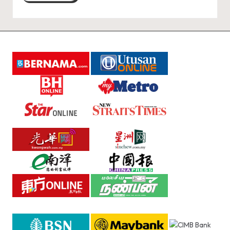
A
R
A