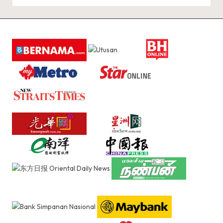
A
R
A