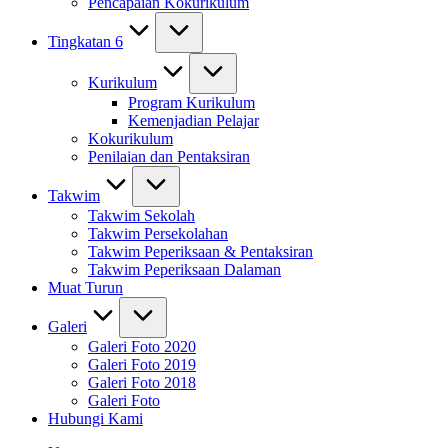
Pencapaian Kokurikulum
Tingkatan 6
Kurikulum
Program Kurikulum
Kemenjadian Pelajar
Kokurikulum
Penilaian dan Pentaksiran
Takwim
Takwim Sekolah
Takwim Persekolahan
Takwim Peperiksaan & Pentaksiran
Takwim Peperiksaan Dalaman
Muat Turun
Galeri
Galeri Foto 2020
Galeri Foto 2019
Galeri Foto 2018
Galeri Foto
Hubungi Kami