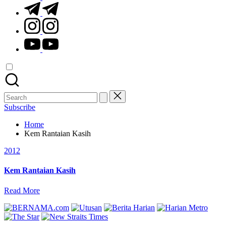
t.me
instagram.com
youtube.com
Search
for:
Subscribe
Home
Kem Rantaian Kasih
Posted
2012
in
Kem Rantaian Kasih
Read More