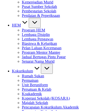
Kemenjadian Murid
Pusat Sumber Sekolah
Pembestarian Sekolah
Penilaian & Peperiksaan
HEM
Program HEM
Lembaga Disiplin
Lembaga Pengawas
Biasiswa & Kebajikan
Pelan Laluan Kecemasan
Program Mentor Mantee
Jadual Bertugas Pintu Pagar
Senarai Nama Murid
Kokurikulum
Rumah Sukan
Permainan
Unit Beruniform
Persatuan & Kelab
Koakademik
Koperasi Sekolah (KOSARA)
Majalah Sekolah
Pencapaian Kokurikulum Akademik