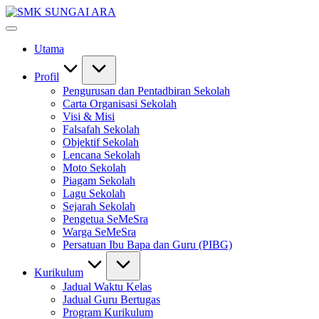
Skip
SMK
to
#KetekunanNadiKecemerlangan
SUNGAI
content
#ExcellentTogether
ARA
Utama
#SeMeSradiHati
Profil
Pengurusan dan Pentadbiran Sekolah
Carta Organisasi Sekolah
Visi & Misi
Falsafah Sekolah
Objektif Sekolah
Lencana Sekolah
Moto Sekolah
Piagam Sekolah
Lagu Sekolah
Sejarah Sekolah
Pengetua SeMeSra
Warga SeMeSra
Persatuan Ibu Bapa dan Guru (PIBG)
Kurikulum
Jadual Waktu Kelas
Jadual Guru Bertugas
Program Kurikulum