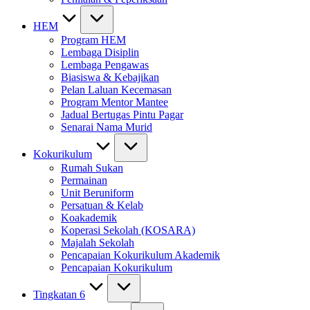
HEM
Program HEM
Lembaga Disiplin
Lembaga Pengawas
Biasiswa & Kebajikan
Pelan Laluan Kecemasan
Program Mentor Mantee
Jadual Bertugas Pintu Pagar
Senarai Nama Murid
Kokurikulum
Rumah Sukan
Permainan
Unit Beruniform
Persatuan & Kelab
Koakademik
Koperasi Sekolah (KOSARA)
Majalah Sekolah
Pencapaian Kokurikulum Akademik
Pencapaian Kokurikulum
Tingkatan 6