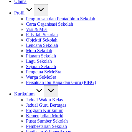
Utama
Profil
Pengurusan dan Pentadbiran Sekolah
Carta Organisasi Sekolah
Visi & Misi
Falsafah Sekolah
Objektif Sekolah
Lencana Sekolah
Moto Sekolah
Piagam Sekolah
Lagu Sekolah
Sejarah Sekolah
Pengetua SeMeSra
Warga SeMeSra
Persatuan Ibu Bapa dan Guru (PIBG)
Kurikulum
Jadual Waktu Kelas
Jadual Guru Bertugas
Program Kurikulum
Kemenjadian Murid
Pusat Sumber Sekolah
Pembestarian Sekolah
Penilaian & Peperiksaan