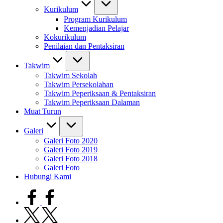
Kurikulum
Program Kurikulum
Kemenjadian Pelajar
Kokurikulum
Penilaian dan Pentaksiran
Takwim
Takwim Sekolah
Takwim Persekolahan
Takwim Peperiksaan & Pentaksiran
Takwim Peperiksaan Dalaman
Muat Turun
Galeri
Galeri Foto 2020
Galeri Foto 2019
Galeri Foto 2018
Galeri Foto
Hubungi Kami
facebook.com
twitter.com