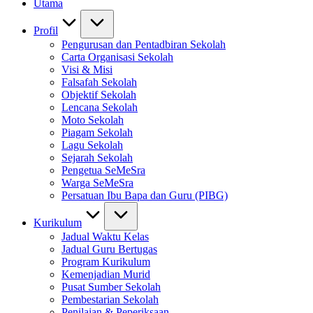
Utama
Profil
Pengurusan dan Pentadbiran Sekolah
Carta Organisasi Sekolah
Visi & Misi
Falsafah Sekolah
Objektif Sekolah
Lencana Sekolah
Moto Sekolah
Piagam Sekolah
Lagu Sekolah
Sejarah Sekolah
Pengetua SeMeSra
Warga SeMeSra
Persatuan Ibu Bapa dan Guru (PIBG)
Kurikulum
Jadual Waktu Kelas
Jadual Guru Bertugas
Program Kurikulum
Kemenjadian Murid
Pusat Sumber Sekolah
Pembestarian Sekolah
Penilaian & Peperiksaan