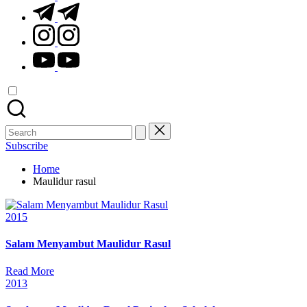
t.me
instagram.com
youtube.com
Search
for:
Subscribe
Home
Maulidur rasul
Posted
2015
in
Salam Menyambut Maulidur Rasul
Read More
Posted
2013
in