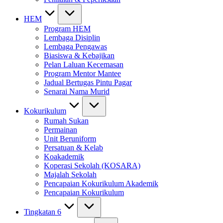
HEM
Program HEM
Lembaga Disiplin
Lembaga Pengawas
Biasiswa & Kebajikan
Pelan Laluan Kecemasan
Program Mentor Mantee
Jadual Bertugas Pintu Pagar
Senarai Nama Murid
Kokurikulum
Rumah Sukan
Permainan
Unit Beruniform
Persatuan & Kelab
Koakademik
Koperasi Sekolah (KOSARA)
Majalah Sekolah
Pencapaian Kokurikulum Akademik
Pencapaian Kokurikulum
Tingkatan 6