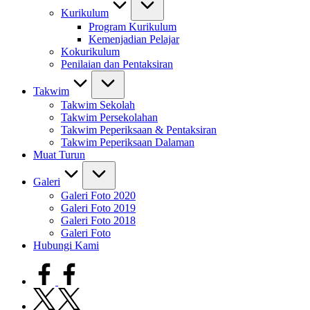
Kurikulum
Program Kurikulum
Kemenjadian Pelajar
Kokurikulum
Penilaian dan Pentaksiran
Takwim
Takwim Sekolah
Takwim Persekolahan
Takwim Peperiksaan & Pentaksiran
Takwim Peperiksaan Dalaman
Muat Turun
Galeri
Galeri Foto 2020
Galeri Foto 2019
Galeri Foto 2018
Galeri Foto
Hubungi Kami
facebook.com
twitter.com