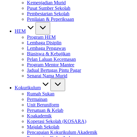
Kemenjadian Murid
Pusat Sumber Sekolah
Pembestarian Sekolah
Penilaian & Peperiksaan
HEM
Program HEM
Lembaga Disiplin
Lembaga Pengawas
Biasiswa & Kebajikan
Pelan Laluan Kecemasan
Program Mentor Mantee
Jadual Bertugas Pintu Pagar
Senarai Nama Murid
Kokurikulum
Rumah Sukan
Permainan
Unit Beruniform
Persatuan & Kelab
Koakademik
Koperasi Sekolah (KOSARA)
Majalah Sekolah
Pencapaian Kokurikulum Akademik