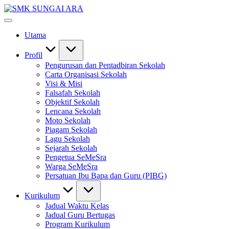
Skip
SMK
to
#KetekunanNadiKecemerlangan
SUNGAI
content
#ExcellentTogether
ARA
Utama
#SeMeSradiHati
Profil
Pengurusan dan Pentadbiran Sekolah
Carta Organisasi Sekolah
Visi & Misi
Falsafah Sekolah
Objektif Sekolah
Lencana Sekolah
Moto Sekolah
Piagam Sekolah
Lagu Sekolah
Sejarah Sekolah
Pengetua SeMeSra
Warga SeMeSra
Persatuan Ibu Bapa dan Guru (PIBG)
Kurikulum
Jadual Waktu Kelas
Jadual Guru Bertugas
Program Kurikulum