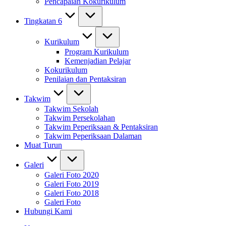
Pencapaian Kokurikulum
Tingkatan 6
Kurikulum
Program Kurikulum
Kemenjadian Pelajar
Kokurikulum
Penilaian dan Pentaksiran
Takwim
Takwim Sekolah
Takwim Persekolahan
Takwim Peperiksaan & Pentaksiran
Takwim Peperiksaan Dalaman
Muat Turun
Galeri
Galeri Foto 2020
Galeri Foto 2019
Galeri Foto 2018
Galeri Foto
Hubungi Kami