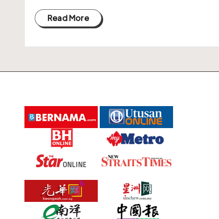
A
Read More
I
A
R
A