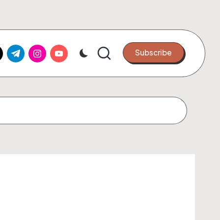
k.com
tter.com
t.me
instagram.com
youtube.com
Subscribe