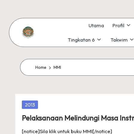
Skip
to
Utama
Profil
content
Tingkatan 6
Takwim
S
#KetekunanNadiKecemerlangan
#ExcellentTogether
M
#SeMeSradiHati
K
Home
MMI
S
U
Posted
2013
N
in
Pelaksanaan Melindungi Masa Instr
G
[notice]Sila klik untuk buku MMI[/notice]