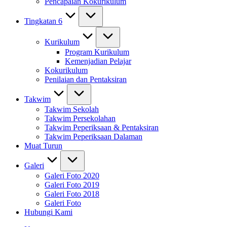
Pencapaian Kokurikulum
Tingkatan 6
Kurikulum
Program Kurikulum
Kemenjadian Pelajar
Kokurikulum
Penilaian dan Pentaksiran
Takwim
Takwim Sekolah
Takwim Persekolahan
Takwim Peperiksaan & Pentaksiran
Takwim Peperiksaan Dalaman
Muat Turun
Galeri
Galeri Foto 2020
Galeri Foto 2019
Galeri Foto 2018
Galeri Foto
Hubungi Kami