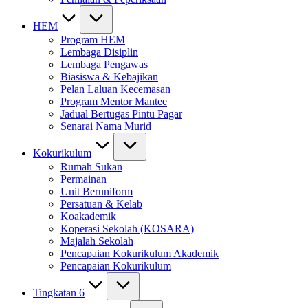
HEM
Program HEM
Lembaga Disiplin
Lembaga Pengawas
Biasiswa & Kebajikan
Pelan Laluan Kecemasan
Program Mentor Mantee
Jadual Bertugas Pintu Pagar
Senarai Nama Murid
Kokurikulum
Rumah Sukan
Permainan
Unit Beruniform
Persatuan & Kelab
Koakademik
Koperasi Sekolah (KOSARA)
Majalah Sekolah
Pencapaian Kokurikulum Akademik
Pencapaian Kokurikulum
Tingkatan 6