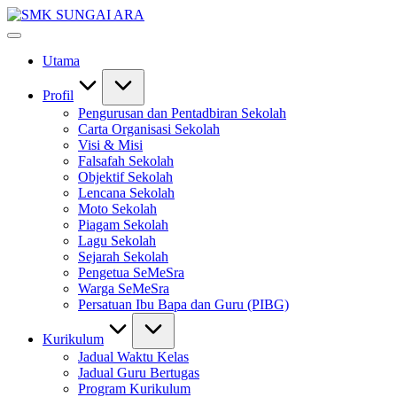
Skip
SMK
to
#KetekunanNadiKecemerlangan
SUNGAI
content
#ExcellentTogether
ARA
Utama
#SeMeSradiHati
Profil
Pengurusan dan Pentadbiran Sekolah
Carta Organisasi Sekolah
Visi & Misi
Falsafah Sekolah
Objektif Sekolah
Lencana Sekolah
Moto Sekolah
Piagam Sekolah
Lagu Sekolah
Sejarah Sekolah
Pengetua SeMeSra
Warga SeMeSra
Persatuan Ibu Bapa dan Guru (PIBG)
Kurikulum
Jadual Waktu Kelas
Jadual Guru Bertugas
Program Kurikulum