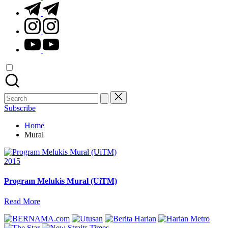
t.me
instagram.com
youtube.com
Search
for:
Subscribe
Home
Mural
Posted
2015
in
Program Melukis Mural (UiTM)
Read More