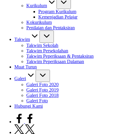
Kurikulum
Program Kurikulum
Kemenjadian Pelajar
Kokurikulum
Penilaian dan Pentaksiran
Takwim
Takwim Sekolah
Takwim Persekolahan
Takwim Peperiksaan & Pentaksiran
Takwim Peperiksaan Dalaman
Muat Turun
Galeri
Galeri Foto 2020
Galeri Foto 2019
Galeri Foto 2018
Galeri Foto
Hubungi Kami
facebook.com
twitter.com