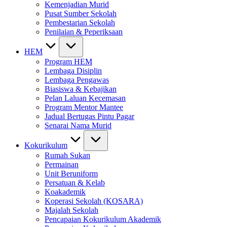
Kemenjadian Murid
Pusat Sumber Sekolah
Pembestarian Sekolah
Penilaian & Peperiksaan
HEM
Program HEM
Lembaga Disiplin
Lembaga Pengawas
Biasiswa & Kebajikan
Pelan Laluan Kecemasan
Program Mentor Mantee
Jadual Bertugas Pintu Pagar
Senarai Nama Murid
Kokurikulum
Rumah Sukan
Permainan
Unit Beruniform
Persatuan & Kelab
Koakademik
Koperasi Sekolah (KOSARA)
Majalah Sekolah
Pencapaian Kokurikulum Akademik