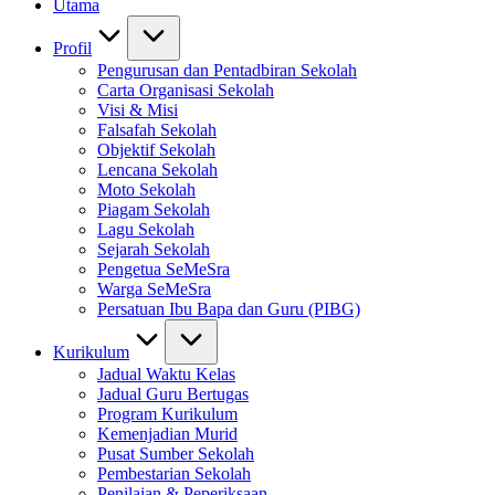
Utama
Profil
Pengurusan dan Pentadbiran Sekolah
Carta Organisasi Sekolah
Visi & Misi
Falsafah Sekolah
Objektif Sekolah
Lencana Sekolah
Moto Sekolah
Piagam Sekolah
Lagu Sekolah
Sejarah Sekolah
Pengetua SeMeSra
Warga SeMeSra
Persatuan Ibu Bapa dan Guru (PIBG)
Kurikulum
Jadual Waktu Kelas
Jadual Guru Bertugas
Program Kurikulum
Kemenjadian Murid
Pusat Sumber Sekolah
Pembestarian Sekolah
Penilaian & Peperiksaan