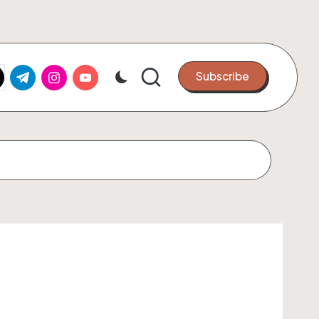
k.com
tter.com
t.me
instagram.com
youtube.com
Subscribe