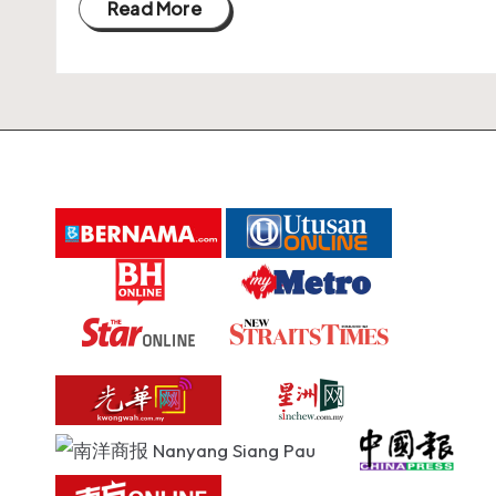
A
Read More
I
A
R
A