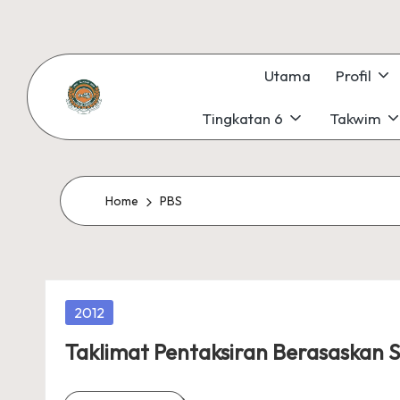
Skip
to
Utama
Profil
content
Tingkatan 6
Takwim
S
#KetekunanNadiKecemerlangan
#ExcellentTogether
M
#SeMeSradiHati
K
Home
PBS
S
U
Posted
2012
N
in
Taklimat Pentaksiran Berasaskan S
G