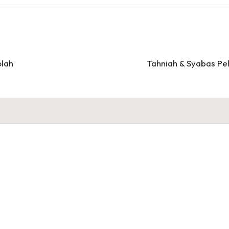
olah
Tahniah & Syabas Pe