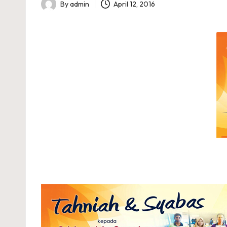
A
By
admin
April 12, 2016
Posted
I
by
A
R
A