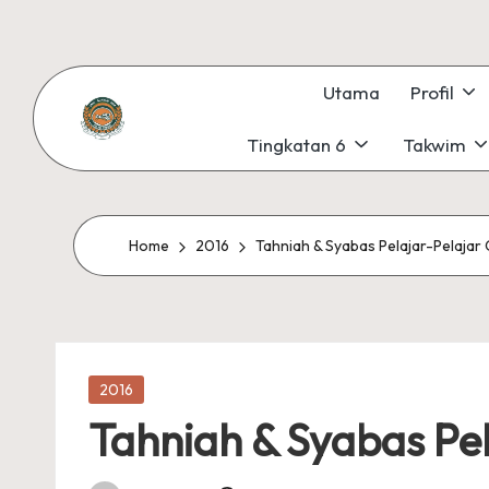
Skip
to
Utama
Profil
content
Tingkatan 6
Takwim
S
#KetekunanNadiKecemerlangan
#ExcellentTogether
M
#SeMeSradiHati
K
Home
2016
Tahniah & Syabas Pelajar-Pelaja
S
U
Posted
N
2016
in
Tahniah & Syabas Pe
G