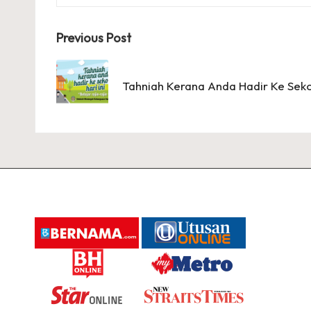
Post
Previous Post
navigation
Tahniah Kerana Anda Hadir Ke Sek