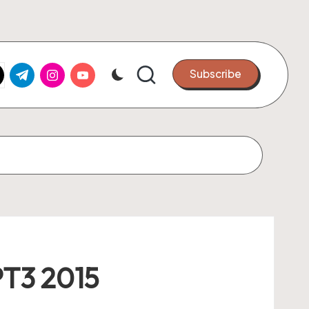
k.com
tter.com
t.me
instagram.com
youtube.com
Subscribe
PT3 2015