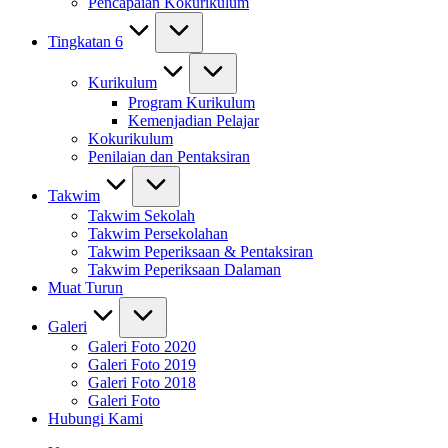
Pencapaian Kokurikulum
Tingkatan 6
Kurikulum
Program Kurikulum
Kemenjadian Pelajar
Kokurikulum
Penilaian dan Pentaksiran
Takwim
Takwim Sekolah
Takwim Persekolahan
Takwim Peperiksaan & Pentaksiran
Takwim Peperiksaan Dalaman
Muat Turun
Galeri
Galeri Foto 2020
Galeri Foto 2019
Galeri Foto 2018
Galeri Foto
Hubungi Kami