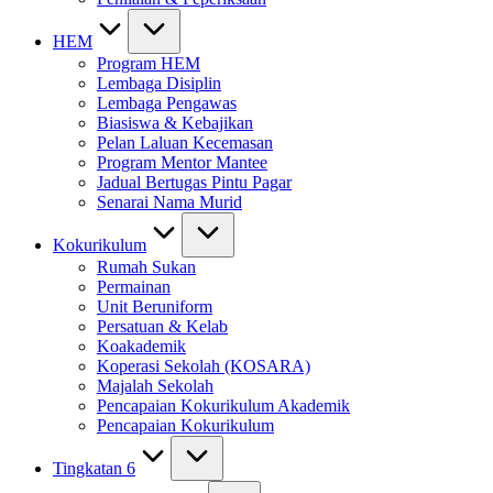
HEM
Program HEM
Lembaga Disiplin
Lembaga Pengawas
Biasiswa & Kebajikan
Pelan Laluan Kecemasan
Program Mentor Mantee
Jadual Bertugas Pintu Pagar
Senarai Nama Murid
Kokurikulum
Rumah Sukan
Permainan
Unit Beruniform
Persatuan & Kelab
Koakademik
Koperasi Sekolah (KOSARA)
Majalah Sekolah
Pencapaian Kokurikulum Akademik
Pencapaian Kokurikulum
Tingkatan 6