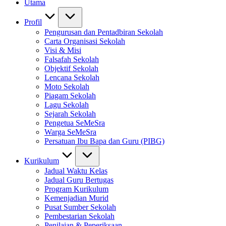
Utama
Profil
Pengurusan dan Pentadbiran Sekolah
Carta Organisasi Sekolah
Visi & Misi
Falsafah Sekolah
Objektif Sekolah
Lencana Sekolah
Moto Sekolah
Piagam Sekolah
Lagu Sekolah
Sejarah Sekolah
Pengetua SeMeSra
Warga SeMeSra
Persatuan Ibu Bapa dan Guru (PIBG)
Kurikulum
Jadual Waktu Kelas
Jadual Guru Bertugas
Program Kurikulum
Kemenjadian Murid
Pusat Sumber Sekolah
Pembestarian Sekolah
Penilaian & Peperiksaan