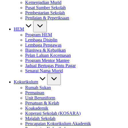
Kemenjadian Murid
Pusat Sumber Sekolah
Pembestarian Sekolah
Penilaian & Peperiksaan
HEM
Program HEM
Lembaga Disiplin
Lembaga Pengawas
Biasiswa & Kebajikan
Pelan Laluan Kecemasan
Program Mentor Mantee
Jadual Bertugas Pintu Pagar
Senarai Nama Murid
Kokurikulum
Rumah Sukan
Permainan
Unit Beruniform
Persatuan & Kelab
Koakademik
Koperasi Sekolah (KOSARA)
Majalah Sekolah
Pencapaian Kokurikulum Akademik