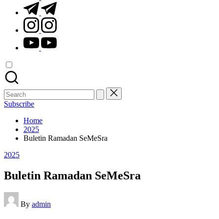
t.me
instagram.com
youtube.com
Search
for:
Subscribe
Home
2025
Buletin Ramadan SeMeSra
Posted
2025
in
Buletin Ramadan SeMeSra
Posted
By
admin
by