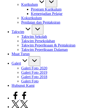
Kurikulum
Program Kurikulum
Kemenjadian Pelajar
Kokurikulum
Penilaian dan Pentaksiran
Takwim
Takwim Sekolah
Takwim Persekolahan
Takwim Peperiksaan & Pentaksiran
Takwim Peperiksaan Dalaman
Muat Turun
Galeri
Galeri Foto 2020
Galeri Foto 2019
Galeri Foto 2018
Galeri Foto
Hubungi Kami
facebook.com
twitter.com