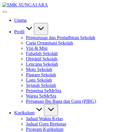
Skip
SMK
to
#KetekunanNadiKecemerlangan
SUNGAI
content
#ExcellentTogether
ARA
Utama
#SeMeSradiHati
Profil
Pengurusan dan Pentadbiran Sekolah
Carta Organisasi Sekolah
Visi & Misi
Falsafah Sekolah
Objektif Sekolah
Lencana Sekolah
Moto Sekolah
Piagam Sekolah
Lagu Sekolah
Sejarah Sekolah
Pengetua SeMeSra
Warga SeMeSra
Persatuan Ibu Bapa dan Guru (PIBG)
Kurikulum
Jadual Waktu Kelas
Jadual Guru Bertugas
Program Kurikulum