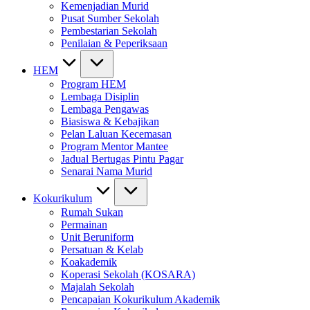
Kemenjadian Murid
Pusat Sumber Sekolah
Pembestarian Sekolah
Penilaian & Peperiksaan
HEM
Program HEM
Lembaga Disiplin
Lembaga Pengawas
Biasiswa & Kebajikan
Pelan Laluan Kecemasan
Program Mentor Mantee
Jadual Bertugas Pintu Pagar
Senarai Nama Murid
Kokurikulum
Rumah Sukan
Permainan
Unit Beruniform
Persatuan & Kelab
Koakademik
Koperasi Sekolah (KOSARA)
Majalah Sekolah
Pencapaian Kokurikulum Akademik