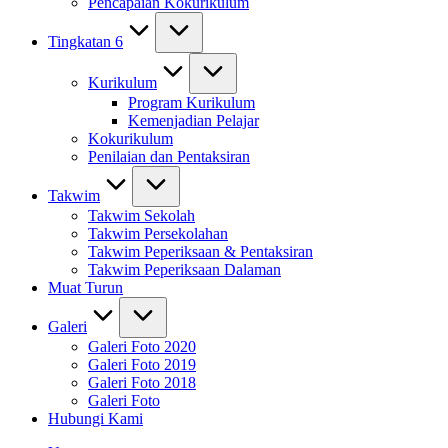
Pencapaian Kokurikulum
Tingkatan 6
Kurikulum
Program Kurikulum
Kemenjadian Pelajar
Kokurikulum
Penilaian dan Pentaksiran
Takwim
Takwim Sekolah
Takwim Persekolahan
Takwim Peperiksaan & Pentaksiran
Takwim Peperiksaan Dalaman
Muat Turun
Galeri
Galeri Foto 2020
Galeri Foto 2019
Galeri Foto 2018
Galeri Foto
Hubungi Kami