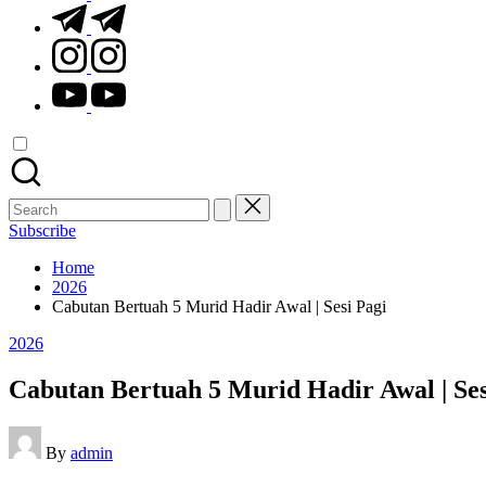
t.me
instagram.com
youtube.com
Search
for:
Subscribe
Home
2026
Cabutan Bertuah 5 Murid Hadir Awal | Sesi Pagi
Posted
2026
in
Cabutan Bertuah 5 Murid Hadir Awal | Ses
Posted
By
admin
by