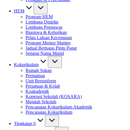
HEM
Program HEM
Lembaga Disiplin
Lembaga Pengawas
Biasiswa & Kebajikan
Pelan Laluan Kecemasan
Program Mentor Mantee
Jadual Bertugas Pintu Pagar
Senarai Nama Murid
Kokurikulum
Rumah Sukan
Permainan
Unit Beruniform
Persatuan & Kelab
Koakademik
Koperasi Sekolah (KOSARA)
Majalah Sekolah
Pencapaian Kokurikulum Akademik
Pencapaian Kokurikulum
Tingkatan 6