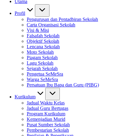
Utama
Profil
Pengurusan dan Pentadbiran Sekolah
Carta Organisasi Sekolah
Visi & Misi
Falsafah Sekolah
Objektif Sekolah
Lencana Sekolah
Moto Sekolah
Piagam Sekolah
Lagu Sekolah
Sejarah Sekolah
Pengetua SeMeSra
Warga SeMeSra
Persatuan Ibu Bapa dan Guru (PIBG)
Kurikulum
Jadual Waktu Kelas
Jadual Guru Bertugas
Program Kurikulum
Kemenjadian Murid
Pusat Sumber Sekolah
Pembestarian Sekolah
Penilaian & Peperiksaan