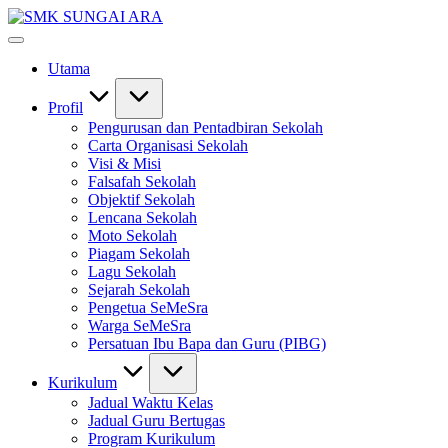
Skip
SMK
to
#KetekunanNadiKecemerlangan
SUNGAI
content
#ExcellentTogether
ARA
Utama
#SeMeSradiHati
Profil
Pengurusan dan Pentadbiran Sekolah
Carta Organisasi Sekolah
Visi & Misi
Falsafah Sekolah
Objektif Sekolah
Lencana Sekolah
Moto Sekolah
Piagam Sekolah
Lagu Sekolah
Sejarah Sekolah
Pengetua SeMeSra
Warga SeMeSra
Persatuan Ibu Bapa dan Guru (PIBG)
Kurikulum
Jadual Waktu Kelas
Jadual Guru Bertugas
Program Kurikulum