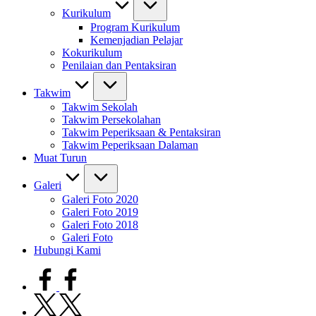
Kurikulum
Program Kurikulum
Kemenjadian Pelajar
Kokurikulum
Penilaian dan Pentaksiran
Takwim
Takwim Sekolah
Takwim Persekolahan
Takwim Peperiksaan & Pentaksiran
Takwim Peperiksaan Dalaman
Muat Turun
Galeri
Galeri Foto 2020
Galeri Foto 2019
Galeri Foto 2018
Galeri Foto
Hubungi Kami
facebook.com
twitter.com