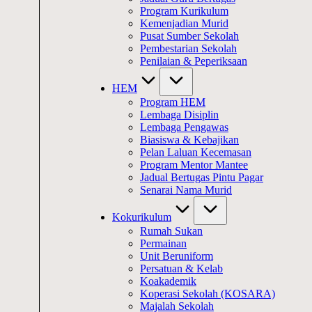
Program Kurikulum
Kemenjadian Murid
Pusat Sumber Sekolah
Pembestarian Sekolah
Penilaian & Peperiksaan
HEM
Program HEM
Lembaga Disiplin
Lembaga Pengawas
Biasiswa & Kebajikan
Pelan Laluan Kecemasan
Program Mentor Mantee
Jadual Bertugas Pintu Pagar
Senarai Nama Murid
Kokurikulum
Rumah Sukan
Permainan
Unit Beruniform
Persatuan & Kelab
Koakademik
Koperasi Sekolah (KOSARA)
Majalah Sekolah