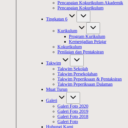
Pencapaian Kokurikulum Akademik
Pencapaian Kokurikulum
Tingkatan 6
Kurikulum
Program Kurikulum
Kemenjadian Pelajar
Kokurikulum
Penilaian dan Pentaksiran
Takwim
Takwim Sekolah
Takwim Persekolahan
Takwim Peperiksaan & Pentaksiran
Takwim Peperiksaan Dalaman
Muat Turun
Galeri
Galeri Foto 2020
Galeri Foto 2019
Galeri Foto 2018
Galeri Foto
Hubungi Kami