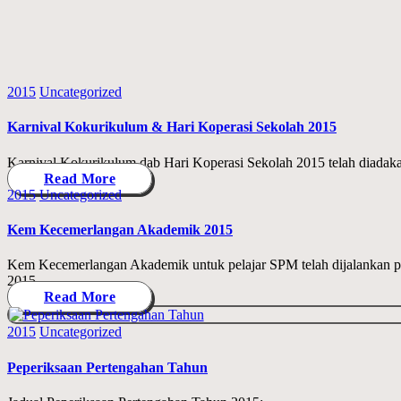
Posted
2015
Uncategorized
in
Karnival Kokurikulum & Hari Koperasi Sekolah 2015
Karnival Kokurikulum dab Hari Koperasi Sekolah 2015 telah diadaka
Read More
Posted
2015
Uncategorized
in
Kem Kecemerlangan Akademik 2015
Kem Kecemerlangan Akademik untuk pelajar SPM telah dijalankan pa
2015.
Read More
Posted
2015
Uncategorized
in
Peperiksaan Pertengahan Tahun