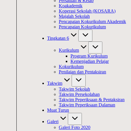
Persatuan & Kelab
Koakademik
Koperasi Sekolah (KOSARA)
Majalah Sekolah
Pencapaian Kokurikulum Akademik
Pencapaian Kokurikulum
Tingkatan 6
Kurikulum
Program Kurikulum
Kemenjadian Pelajar
Kokurikulum
Penilaian dan Pentaksiran
Takwim
Takwim Sekolah
Takwim Persekolahan
Takwim Peperiksaan & Pentaksiran
Takwim Peperiksaan Dalaman
Muat Turun
Galeri
Galeri Foto 2020