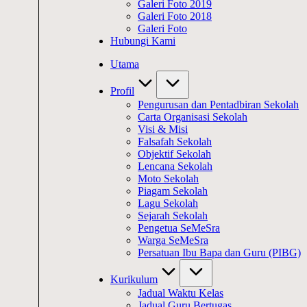
Galeri Foto 2019
Galeri Foto 2018
Galeri Foto
Hubungi Kami
Utama
Profil
Pengurusan dan Pentadbiran Sekolah
Carta Organisasi Sekolah
Visi & Misi
Falsafah Sekolah
Objektif Sekolah
Lencana Sekolah
Moto Sekolah
Piagam Sekolah
Lagu Sekolah
Sejarah Sekolah
Pengetua SeMeSra
Warga SeMeSra
Persatuan Ibu Bapa dan Guru (PIBG)
Kurikulum
Jadual Waktu Kelas
Jadual Guru Bertugas