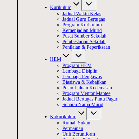
Kurikulum
Jadual Waktu Kelas
Jadual Guru Bertugas
Program Kurikulum
Kemenjadian Murid
Pusat Sumber Sekolah
Pembestarian Sekolah
Penilaian & Peperiksaan
HEM
Program HEM
Lembaga Disiplin
Lembaga Pengawas
Biasiswa & Kebajikan
Pelan Laluan Kecemasan
Program Mentor Mantee
Jadual Bertugas Pintu Pagar
Senarai Nama Murid
Kokurikulum
Rumah Sukan
Permainan
Unit Beruniform