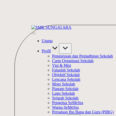
Skip
SMK
to
#KetekunanNadiKecemerlangan
SUNGAI
content
#ExcellentTogether
ARA
Utama
#SeMeSradiHati
Profil
Pengurusan dan Pentadbiran Sekolah
Carta Organisasi Sekolah
Visi & Misi
Falsafah Sekolah
Objektif Sekolah
Lencana Sekolah
Moto Sekolah
Piagam Sekolah
Lagu Sekolah
Sejarah Sekolah
Pengetua SeMeSra
Warga SeMeSra
Persatuan Ibu Bapa dan Guru (PIBG)