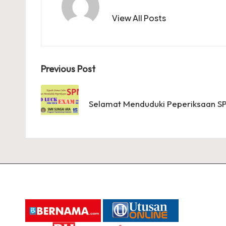
View All Posts
Post
Previous Post
navigation
Selamat Menduduki Peperiksaan S