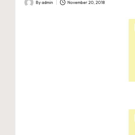
A
By
admin
November 20, 2018
Posted
I
by
A
R
A