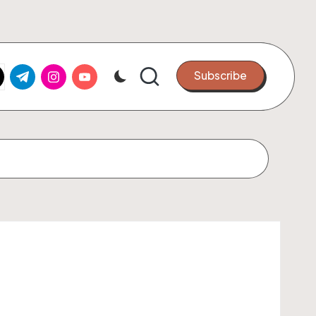
k.com
tter.com
t.me
instagram.com
youtube.com
Subscribe