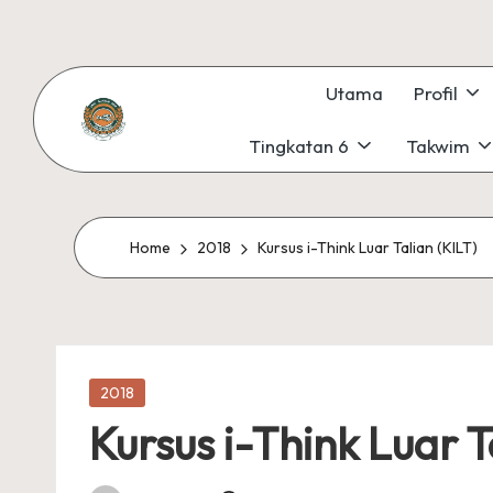
Skip
to
Utama
Profil
content
Tingkatan 6
Takwim
S
#KetekunanNadiKecemerlangan
#ExcellentTogether
M
#SeMeSradiHati
K
Home
2018
Kursus i-Think Luar Talian (KILT)
S
U
Posted
N
2018
in
Kursus i-Think Luar T
G