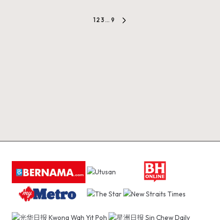
Posts
1
2
3
…
9
NEXT
pagination
PAGE