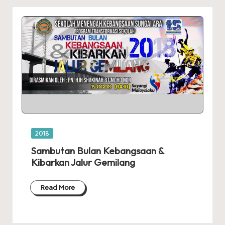
Posted
2018
in
Sambutan Bulan Kebangsaan &
Kibarkan Jalur Gemilang
Read More