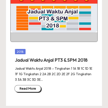
Posted
2018
in
Jadual Waktu Anjal PT3 & SPM 2018
Jadual Waktu Anjal 2018 :- Tingkatan 1 1A 1B 1C 1D 1E
1F 1G Tingkatan 2 2A 2B 2C 2D 2E 2F 2G Tingkatan
3 3A 3B 3C 3D 3E…
Read More