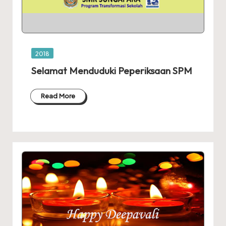
Posted
2018
in
Selamat Menduduki Peperiksaan SPM
Read More