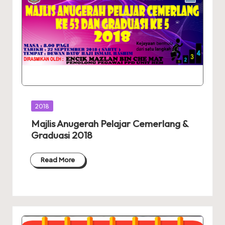
Posted
2018
in
Majlis Anugerah Pelajar Cemerlang &
Graduasi 2018
Read More