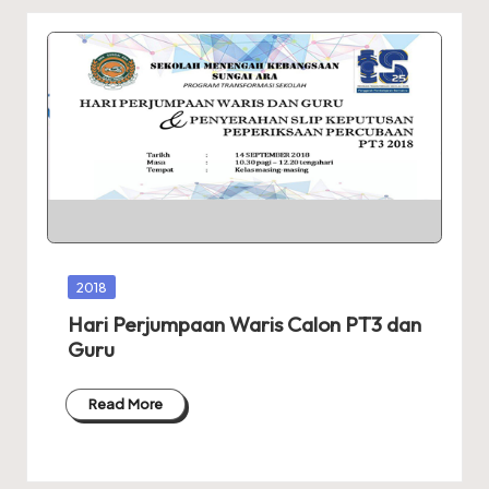
Posted
2018
in
Hari Perjumpaan Waris Calon PT3 dan
Guru
Read More