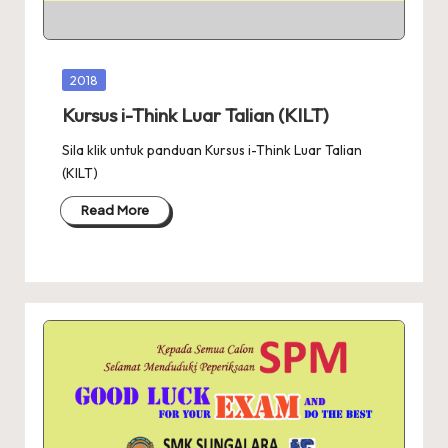
A
R
A
Posted
2018
in
Kursus i-Think Luar Talian (KILT)
Sila klik untuk panduan Kursus i-Think Luar Talian
(KILT)
Read More