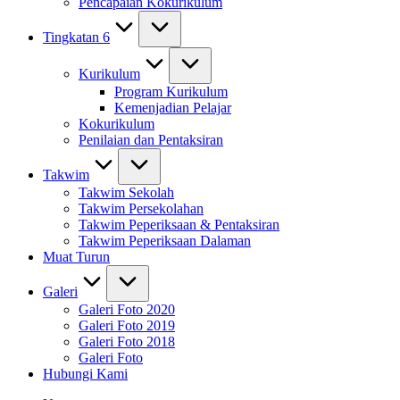
Pencapaian Kokurikulum
Tingkatan 6
Kurikulum
Program Kurikulum
Kemenjadian Pelajar
Kokurikulum
Penilaian dan Pentaksiran
Takwim
Takwim Sekolah
Takwim Persekolahan
Takwim Peperiksaan & Pentaksiran
Takwim Peperiksaan Dalaman
Muat Turun
Galeri
Galeri Foto 2020
Galeri Foto 2019
Galeri Foto 2018
Galeri Foto
Hubungi Kami