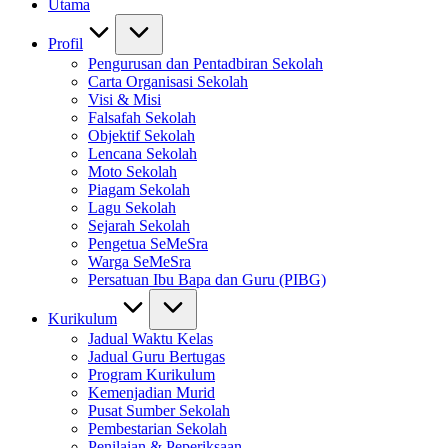
Utama
Profil
Pengurusan dan Pentadbiran Sekolah
Carta Organisasi Sekolah
Visi & Misi
Falsafah Sekolah
Objektif Sekolah
Lencana Sekolah
Moto Sekolah
Piagam Sekolah
Lagu Sekolah
Sejarah Sekolah
Pengetua SeMeSra
Warga SeMeSra
Persatuan Ibu Bapa dan Guru (PIBG)
Kurikulum
Jadual Waktu Kelas
Jadual Guru Bertugas
Program Kurikulum
Kemenjadian Murid
Pusat Sumber Sekolah
Pembestarian Sekolah
Penilaian & Peperiksaan