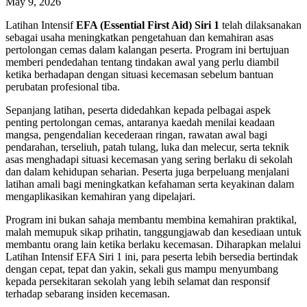
May 9, 2026
Latihan Intensif
EFA (Essential First Aid) Siri 1
telah dilaksanakan
sebagai usaha meningkatkan pengetahuan dan kemahiran asas
pertolongan cemas dalam kalangan peserta. Program ini bertujuan
memberi pendedahan tentang tindakan awal yang perlu diambil
ketika berhadapan dengan situasi kecemasan sebelum bantuan
perubatan profesional tiba.
Sepanjang latihan, peserta didedahkan kepada pelbagai aspek
penting pertolongan cemas, antaranya kaedah menilai keadaan
mangsa, pengendalian kecederaan ringan, rawatan awal bagi
pendarahan, terseliuh, patah tulang, luka dan melecur, serta teknik
asas menghadapi situasi kecemasan yang sering berlaku di sekolah
dan dalam kehidupan seharian. Peserta juga berpeluang menjalani
latihan amali bagi meningkatkan kefahaman serta keyakinan dalam
mengaplikasikan kemahiran yang dipelajari.
Program ini bukan sahaja membantu membina kemahiran praktikal,
malah memupuk sikap prihatin, tanggungjawab dan kesediaan untuk
membantu orang lain ketika berlaku kecemasan. Diharapkan melalui
Latihan Intensif EFA Siri 1 ini, para peserta lebih bersedia bertindak
dengan cepat, tepat dan yakin, sekali gus mampu menyumbang
kepada persekitaran sekolah yang lebih selamat dan responsif
terhadap sebarang insiden kecemasan.