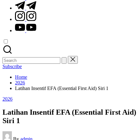
t.me
instagram.com
youtube.com
Search
for:
Subscribe
Home
2026
Latihan Insentif EFA (Essential First Aid) Siri 1
Posted
2026
in
Latihan Insentif EFA (Essential First Aid)
Siri 1
Posted
By
admin
by