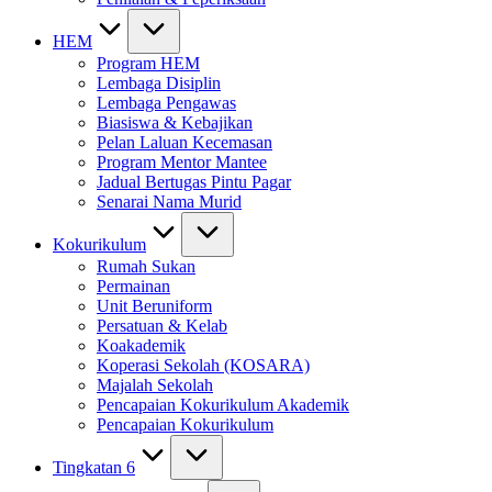
HEM
Program HEM
Lembaga Disiplin
Lembaga Pengawas
Biasiswa & Kebajikan
Pelan Laluan Kecemasan
Program Mentor Mantee
Jadual Bertugas Pintu Pagar
Senarai Nama Murid
Kokurikulum
Rumah Sukan
Permainan
Unit Beruniform
Persatuan & Kelab
Koakademik
Koperasi Sekolah (KOSARA)
Majalah Sekolah
Pencapaian Kokurikulum Akademik
Pencapaian Kokurikulum
Tingkatan 6