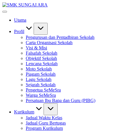
Skip
SMK
to
#KetekunanNadiKecemerlangan
SUNGAI
content
#ExcellentTogether
ARA
Utama
#SeMeSradiHati
Profil
Pengurusan dan Pentadbiran Sekolah
Carta Organisasi Sekolah
Visi & Misi
Falsafah Sekolah
Objektif Sekolah
Lencana Sekolah
Moto Sekolah
Piagam Sekolah
Lagu Sekolah
Sejarah Sekolah
Pengetua SeMeSra
Warga SeMeSra
Persatuan Ibu Bapa dan Guru (PIBG)
Kurikulum
Jadual Waktu Kelas
Jadual Guru Bertugas
Program Kurikulum