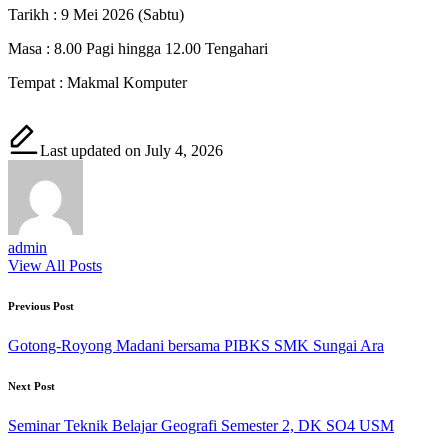
Tarikh : 9 Mei 2026 (Sabtu)
Masa : 8.00 Pagi hingga 12.00 Tengahari
Tempat : Makmal Komputer
Last updated on July 4, 2026
admin
View All Posts
Post
Previous Post
navigation
Gotong-Royong Madani bersama PIBKS SMK Sungai Ara
Next Post
Seminar Teknik Belajar Geografi Semester 2, DK SO4 USM