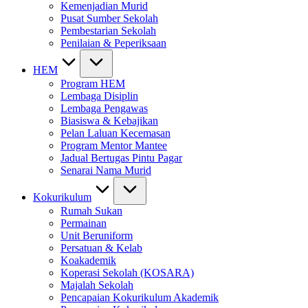
Kemenjadian Murid
Pusat Sumber Sekolah
Pembestarian Sekolah
Penilaian & Peperiksaan
HEM
Program HEM
Lembaga Disiplin
Lembaga Pengawas
Biasiswa & Kebajikan
Pelan Laluan Kecemasan
Program Mentor Mantee
Jadual Bertugas Pintu Pagar
Senarai Nama Murid
Kokurikulum
Rumah Sukan
Permainan
Unit Beruniform
Persatuan & Kelab
Koakademik
Koperasi Sekolah (KOSARA)
Majalah Sekolah
Pencapaian Kokurikulum Akademik