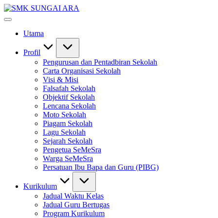
Skip
SMK
to
#KetekunanNadiKecemerlangan
SUNGAI
content
#ExcellentTogether
ARA
Utama
#SeMeSradiHati
Profil
Pengurusan dan Pentadbiran Sekolah
Carta Organisasi Sekolah
Visi & Misi
Falsafah Sekolah
Objektif Sekolah
Lencana Sekolah
Moto Sekolah
Piagam Sekolah
Lagu Sekolah
Sejarah Sekolah
Pengetua SeMeSra
Warga SeMeSra
Persatuan Ibu Bapa dan Guru (PIBG)
Kurikulum
Jadual Waktu Kelas
Jadual Guru Bertugas
Program Kurikulum