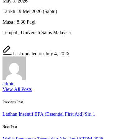
May 9, 2026
Tarikh : 9 Mei 2026 (Sabtu)
Masa : 8.30 Pagi
Tempat : Universiti Sains Malaysia
Last updated on July 4, 2026
admin
View All Posts
Post
Previous Post
navigation
Latihan Insentif EFA (Essential First Aid) Siri 1
Next Post
Majlis Penetapan Target dan Aku Janji STPM 2026