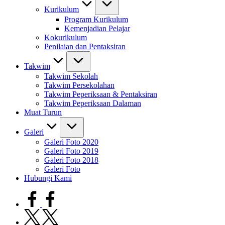
Kurikulum
Program Kurikulum
Kemenjadian Pelajar
Kokurikulum
Penilaian dan Pentaksiran
Takwim
Takwim Sekolah
Takwim Persekolahan
Takwim Peperiksaan & Pentaksiran
Takwim Peperiksaan Dalaman
Muat Turun
Galeri
Galeri Foto 2020
Galeri Foto 2019
Galeri Foto 2018
Galeri Foto
Hubungi Kami
facebook.com
twitter.com