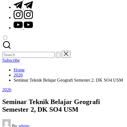
t.me
instagram.com
youtube.com
Search
for:
Subscribe
Home
2026
Seminar Teknik Belajar Geografi Semester 2, DK SO4 USM
Posted
2026
in
Seminar Teknik Belajar Geografi
Semester 2, DK SO4 USM
Posted
By
admin
by