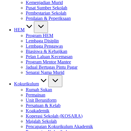
Kemenjadian Murid
Pusat Sumber Sekolah
Pembestarian Sekolah
Penilaian & Peperiksaan
HEM
Program HEM
Lembaga Disiplin
Lembaga Pengawas
Biasiswa & Kebajikan
Pelan Laluan Kecemasan
Program Mentor Mantee
Jadual Bertugas Pintu Pagar
Senarai Nama Murid
Kokurikulum
Rumah Sukan
Permainan
Unit Beruniform
Persatuan & Kelab
Koakademik
Koperasi Sekolah (KOSARA)
Majalah Sekolah
Pencapaian Kokurikulum Akademik