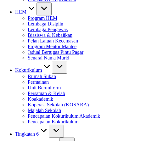
HEM
Program HEM
Lembaga Disiplin
Lembaga Pengawas
Biasiswa & Kebajikan
Pelan Laluan Kecemasan
Program Mentor Mantee
Jadual Bertugas Pintu Pagar
Senarai Nama Murid
Kokurikulum
Rumah Sukan
Permainan
Unit Beruniform
Persatuan & Kelab
Koakademik
Koperasi Sekolah (KOSARA)
Majalah Sekolah
Pencapaian Kokurikulum Akademik
Pencapaian Kokurikulum
Tingkatan 6