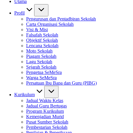
Utama
Profil
Pengurusan dan Pentadbiran Sekolah
Carta Organisasi Sekolah
Visi & Misi
Falsafah Sekolah
Objektif Sekolah
Lencana Sekolah
Moto Sekolah
Piagam Sekolah
Lagu Sekolah
Sejarah Sekolah
Pengetua SeMeSra
Warga SeMeSra
Persatuan Ibu Bapa dan Guru (PIBG)
Kurikulum
Jadual Waktu Kelas
Jadual Guru Bertugas
Program Kurikulum
Kemenjadian Murid
Pusat Sumber Sekolah
Pembestarian Sekolah
Penilaian & Peperiksaan