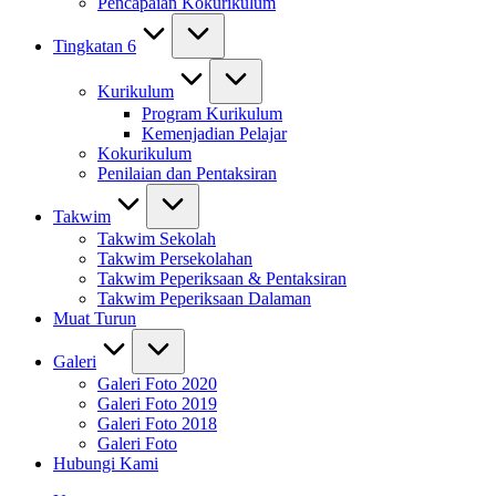
Pencapaian Kokurikulum
Tingkatan 6
Kurikulum
Program Kurikulum
Kemenjadian Pelajar
Kokurikulum
Penilaian dan Pentaksiran
Takwim
Takwim Sekolah
Takwim Persekolahan
Takwim Peperiksaan & Pentaksiran
Takwim Peperiksaan Dalaman
Muat Turun
Galeri
Galeri Foto 2020
Galeri Foto 2019
Galeri Foto 2018
Galeri Foto
Hubungi Kami