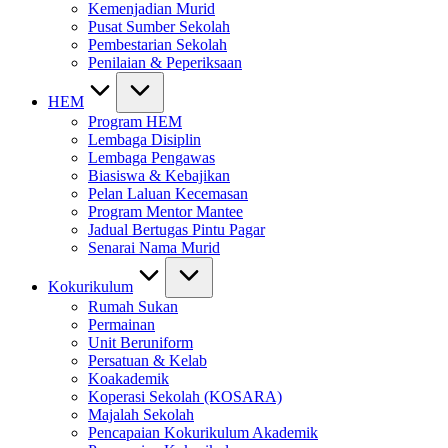
Kemenjadian Murid
Pusat Sumber Sekolah
Pembestarian Sekolah
Penilaian & Peperiksaan
HEM
Program HEM
Lembaga Disiplin
Lembaga Pengawas
Biasiswa & Kebajikan
Pelan Laluan Kecemasan
Program Mentor Mantee
Jadual Bertugas Pintu Pagar
Senarai Nama Murid
Kokurikulum
Rumah Sukan
Permainan
Unit Beruniform
Persatuan & Kelab
Koakademik
Koperasi Sekolah (KOSARA)
Majalah Sekolah
Pencapaian Kokurikulum Akademik