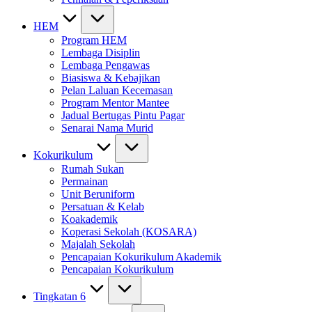
HEM
Program HEM
Lembaga Disiplin
Lembaga Pengawas
Biasiswa & Kebajikan
Pelan Laluan Kecemasan
Program Mentor Mantee
Jadual Bertugas Pintu Pagar
Senarai Nama Murid
Kokurikulum
Rumah Sukan
Permainan
Unit Beruniform
Persatuan & Kelab
Koakademik
Koperasi Sekolah (KOSARA)
Majalah Sekolah
Pencapaian Kokurikulum Akademik
Pencapaian Kokurikulum
Tingkatan 6