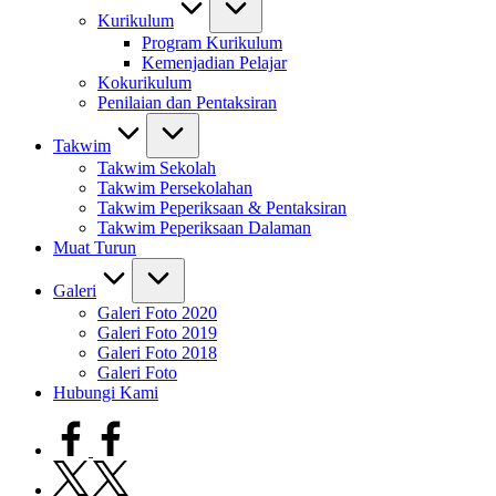
Kurikulum
Program Kurikulum
Kemenjadian Pelajar
Kokurikulum
Penilaian dan Pentaksiran
Takwim
Takwim Sekolah
Takwim Persekolahan
Takwim Peperiksaan & Pentaksiran
Takwim Peperiksaan Dalaman
Muat Turun
Galeri
Galeri Foto 2020
Galeri Foto 2019
Galeri Foto 2018
Galeri Foto
Hubungi Kami
facebook.com
twitter.com