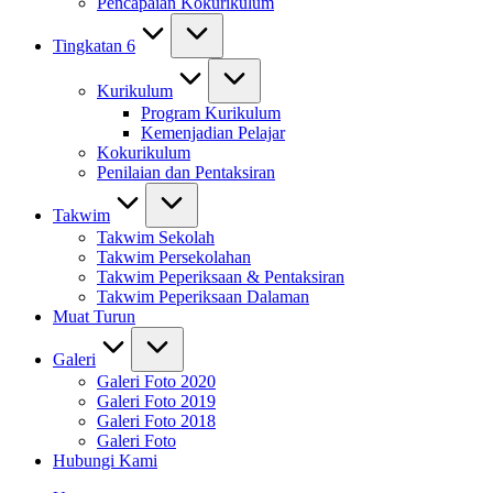
Pencapaian Kokurikulum
Tingkatan 6
Kurikulum
Program Kurikulum
Kemenjadian Pelajar
Kokurikulum
Penilaian dan Pentaksiran
Takwim
Takwim Sekolah
Takwim Persekolahan
Takwim Peperiksaan & Pentaksiran
Takwim Peperiksaan Dalaman
Muat Turun
Galeri
Galeri Foto 2020
Galeri Foto 2019
Galeri Foto 2018
Galeri Foto
Hubungi Kami