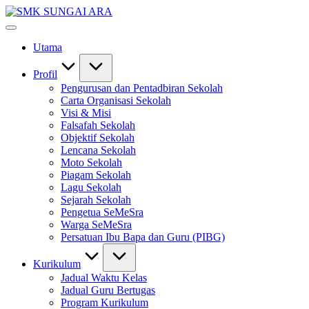
Skip
SMK
to
#KetekunanNadiKecemerlangan
SUNGAI
content
#ExcellentTogether
ARA
Utama
#SeMeSradiHati
Profil
Pengurusan dan Pentadbiran Sekolah
Carta Organisasi Sekolah
Visi & Misi
Falsafah Sekolah
Objektif Sekolah
Lencana Sekolah
Moto Sekolah
Piagam Sekolah
Lagu Sekolah
Sejarah Sekolah
Pengetua SeMeSra
Warga SeMeSra
Persatuan Ibu Bapa dan Guru (PIBG)
Kurikulum
Jadual Waktu Kelas
Jadual Guru Bertugas
Program Kurikulum