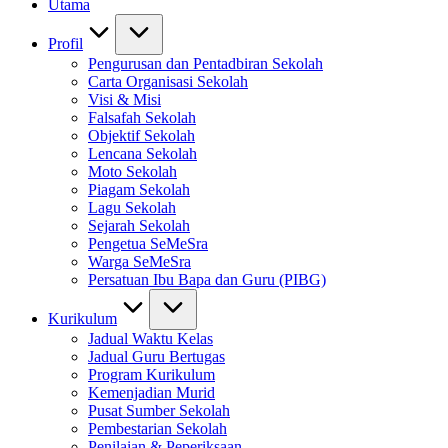
Utama
Profil
Pengurusan dan Pentadbiran Sekolah
Carta Organisasi Sekolah
Visi & Misi
Falsafah Sekolah
Objektif Sekolah
Lencana Sekolah
Moto Sekolah
Piagam Sekolah
Lagu Sekolah
Sejarah Sekolah
Pengetua SeMeSra
Warga SeMeSra
Persatuan Ibu Bapa dan Guru (PIBG)
Kurikulum
Jadual Waktu Kelas
Jadual Guru Bertugas
Program Kurikulum
Kemenjadian Murid
Pusat Sumber Sekolah
Pembestarian Sekolah
Penilaian & Peperiksaan