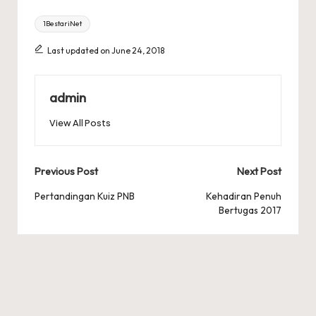
Tags:
1BestariNet
Last updated on June 24, 2018
admin
View All Posts
Post
Previous Post
Next Post
navigation
Pertandingan Kuiz PNB
Kehadiran Penuh
Bertugas 2017