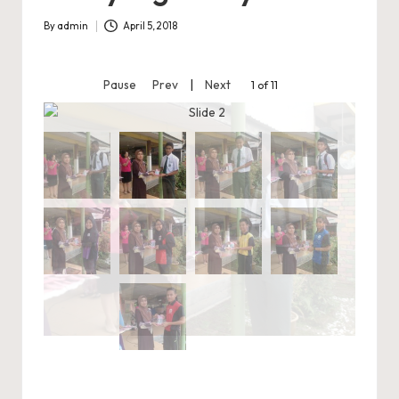
A
R
By
admin
April 5, 2018
Posted
by
A
Pause
Prev
|
Next
2 of 11